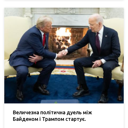
Величезна політична дуель між
Байденом і Трампом стартує.