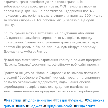
отримати грант розміром до 150 тисяч гривень із
зобов'язанням зареєструватись як ФОП, вимога створити
робочі місця для них не обов'язкова. Підприємці восьми
прифронтових регіонів можуть отримати грант до 500 тис. грн
за умови створення 1-2 робочих місць залежно від суми
гранту.
Кошти гранту можна витратити на придбання або лізинг
обладнання, закупівлю сировини та матеріалів, оренду
приміщення. Заявки на отримання гранту подаються через
портал Дія разом з бізнес-планом. Адмініструє програму
Державна служба зайнятості.
Деталі про можливість отримання гранту в рамках програми
"Власна Справа" доступні на офіційному веб-сайті проекту.
Грантова ініціатива "Власна Справа" є важливою частиною
стратегії "Зроблено в Україні", яка орієнтована на сприяння
розвитку українських підприємств, підвищення обсягів
виробництва товарів з високою доданою вартістю та
заохочення попиту на продукцію вітчизняного виробництва.
#
#
#
#
#
Інвестиції
Підприємництво
Товари
Українці
Українська
#
#
#
#
гривня
Київ
Бюджет
Юридична особа
Вища освіта