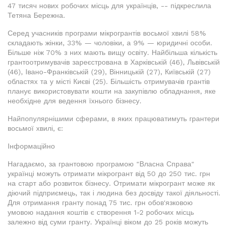
47 тисяч нових робочих місць для українців, -- підкреслила
Тетяна Бережна.
Серед учасників програми мікрогрантів восьмої хвилі 58%
складають жінки, 33% — чоловіки, а 9% — юридичні особи.
Більше ніж 70% з них мають вищу освіту. Найбільша кількість
грантоотримувачів зареєстрована в Харківській (46), Львівській
(46), Івано-Франківській (29), Вінницькій (27), Київській (27)
областях та у місті Києві (25). Більшість отримувачів грантів
планує використовувати кошти на закупівлю обладнання, яке
необхідне для ведення їхнього бізнесу.
Найпопулярнішими сферами, в яких працюватимуть грантери
восьмої хвилі, є:
Інформаційно
Нагадаємо, за грантовою програмою "Власна Справа"
українці можуть отримати мікрогрант від 50 до 250 тис. грн
на старт або розвиток бізнесу. Отримати мікрогрант може як
діючий підприємець, так і людина без досвіду такої діяльності.
Для отримання гранту понад 75 тис. грн обов'язковою
умовою надання коштів є створення 1-2 робочих місць
залежно від суми гранту. Українці віком до 25 років можуть