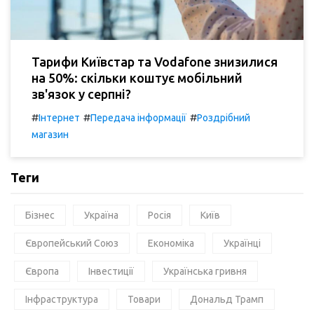
Тарифи Київстар та Vodafone знизилися
на 50%: скільки коштує мобільний
зв'язок у серпні?
#
#
#
Інтернет
Передача інформації
Роздрібний
магазин
Теги
Бізнес
Україна
Росія
Київ
Європейський Союз
Економіка
Українці
Європа
Інвестиції
Українська гривня
Інфраструктура
Товари
Дональд Трамп