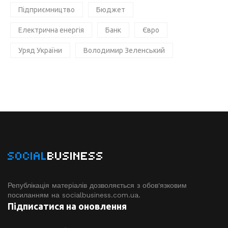
Підприємництво
Бюджет
Електрична енергія
Банк
Євро
Уряд України
Володимир Зеленський
SOCIAL
BUSINESS
Републікація матеріалів дозволяється з обов'язковим
посиланням на socialbusiness.com.ua.
Підписатися на оновлення