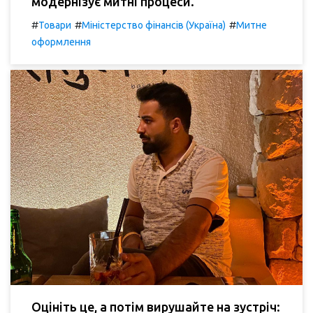
модернізує митні процеси.
#
#
#
Товари
Міністерство фінансів (Україна)
Митне
оформлення
Оцініть це, а потім вирушайте на зустріч: