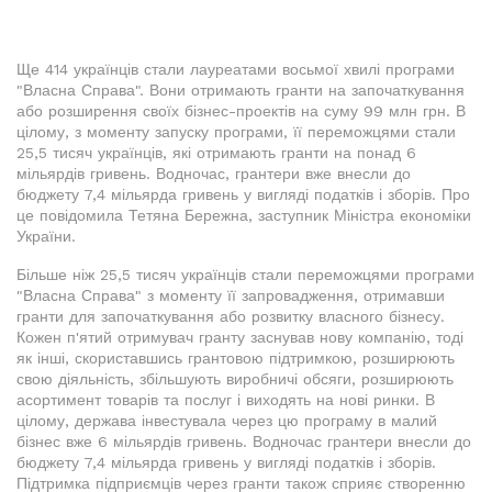
Ще 414 українців стали лауреатами восьмої хвилі програми
"Власна Справа". Вони отримають гранти на започаткування
або розширення своїх бізнес-проектів на суму 99 млн грн. В
цілому, з моменту запуску програми, її переможцями стали
25,5 тисяч українців, які отримають гранти на понад 6
мільярдів гривень. Водночас, грантери вже внесли до
бюджету 7,4 мільярда гривень у вигляді податків і зборів. Про
це повідомила Тетяна Бережна, заступник Міністра економіки
України.
Більше ніж 25,5 тисяч українців стали переможцями програми
"Власна Справа" з моменту її запровадження, отримавши
гранти для започаткування або розвитку власного бізнесу.
Кожен п'ятий отримувач гранту заснував нову компанію, тоді
як інші, скориставшись грантовою підтримкою, розширюють
свою діяльність, збільшують виробничі обсяги, розширюють
асортимент товарів та послуг і виходять на нові ринки. В
цілому, держава інвестувала через цю програму в малий
бізнес вже 6 мільярдів гривень. Водночас грантери внесли до
бюджету 7,4 мільярда гривень у вигляді податків і зборів.
Підтримка підприємців через гранти також сприяє створенню