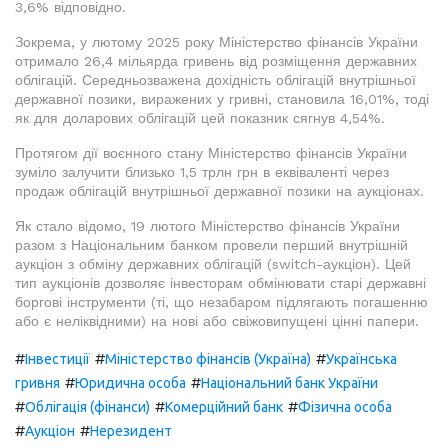
3,6% відповідно.
Зокрема, у лютому 2025 року Міністерство фінансів України
отримало 26,4 мільярда гривень від розміщення державних
облігацій. Середньозважена дохідність облігацій внутрішньої
державної позики, виражених у гривні, становила 16,01%, тоді
як для доларових облігацій цей показник сягнув 4,54%.
Протягом дії воєнного стану Міністерство фінансів України
зуміло залучити близько 1,5 трлн грн в еквіваленті через
продаж облігацій внутрішньої державної позики на аукціонах.
Як стало відомо, 19 лютого Міністерство фінансів України
разом з Національним банком провели перший внутрішній
аукціон з обміну державних облігацій (switch-аукціон). Цей
тип аукціонів дозволяє інвесторам обмінювати старі державні
боргові інструменти (ті, що незабаром підлягають погашенню
або є неліквідними) на нові або свіжовипущені цінні папери.
#
#
#
Інвестиції
Міністерство фінансів (Україна)
Українська
#
#
гривня
Юридична особа
Національний банк України
#
#
#
Облігація (фінанси)
Комерційний банк
Фізична особа
#
#
Аукціон
Нерезидент