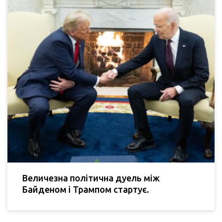
Величезна політична дуель між
Байденом і Трампом стартує.