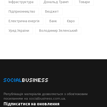
Інфраструктура
Дональд Трамп
Товари
Підприємництво
Бюджет
Електрична енергія
Банк
Євро
Уряд України
Володимир Зеленський
SOCIAL
BUSINESS
Републікація матеріалів дозволяється з обов'язковим
посиланням на socialbusiness.com.ua.
Підписатися на оновлення