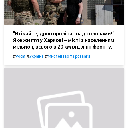
"Втікайте, дрон пролітає над головами!"
Яке життя у Харкові – місті з населенням
мільйон, всього в 20 км від лінії фронту.
#
#
#
Росія
Україна
Мистецтво та розваги