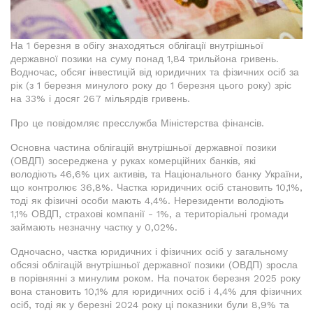
На 1 березня в обігу знаходяться облігації внутрішньої
державної позики на суму понад 1,84 трильйона гривень.
Водночас, обсяг інвестицій від юридичних та фізичних осіб за
рік (з 1 березня минулого року до 1 березня цього року) зріс
на 33% і досяг 267 мільярдів гривень.
Про це повідомляє пресслужба Міністерства фінансів.
Основна частина облігацій внутрішньої державної позики
(ОВДП) зосереджена у руках комерційних банків, які
володіють 46,6% цих активів, та Національного банку України,
що контролює 36,8%. Частка юридичних осіб становить 10,1%,
тоді як фізичні особи мають 4,4%. Нерезиденти володіють
1,1% ОВДП, страхові компанії - 1%, а територіальні громади
займають незначну частку у 0,02%.
Одночасно, частка юридичних і фізичних осіб у загальному
обсязі облігацій внутрішньої державної позики (ОВДП) зросла
в порівнянні з минулим роком. На початок березня 2025 року
вона становить 10,1% для юридичних осіб і 4,4% для фізичних
осіб, тоді як у березні 2024 року ці показники були 8,9% та