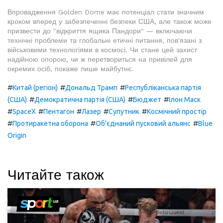
Впровадження Golden Dome має потенціал стати значним
кроком вперед у забезпеченні безпеки США, але також може
призвести до "відкриття ящика Пандори" — включаючи
технічні проблеми та глобальні етичні питання, пов'язані з
військовими технологіями в космосі. Чи стане цей захист
надійною опорою, чи ж перетвориться на привілей для
окремих осіб, покаже лише майбутнє.
#
#
#
Китай (регіон)
Дональд Трамп
Республіканська партія
#
#
#
(США)
Демократична партія (США)
Бюджет
Ілон Маск
#
#
#
#
#
SpaceX
Пентагон
Лазер
Супутник
Космічний простір
#
#
#
Протиракетна оборона
Об'єднаний пусковий альянс
Blue
Origin
Читайте також