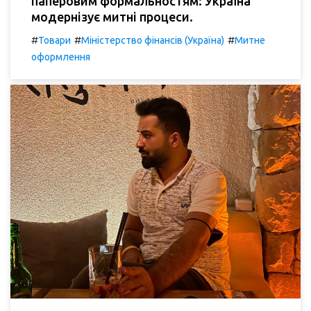
паперовим формальностям: Україна
модернізує митні процеси.
#
#
#
Товари
Міністерство фінансів (Україна)
Митне
оформлення