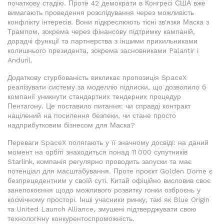
початкову стадію. Проте 42 демократи в Конгресі США вже
вимагають проведення розслідування через можливість
конфлікту інтересів. Вони підкреслюють тісні зв'язки Маска з
Трампом, зокрема через фінансову підтримку кампаній,
дорадчі функції та партнерства з іншими прихильниками
колишнього президента, зокрема засновниками Palantir і
Anduril.
Додаткову стурбованість викликає пропозиція SpaceX
реалізувати систему за моделлю підписки, що дозволило б
компанії уникнути стандартних тендерних процедур
Пентагону. Це поставило питання: чи справді контракт
націлений на посилення безпеки, чи стане просто
надприбутковим бізнесом для Маска?
Переваги SpaceX полягають у її значному досвіді: на даний
момент на орбіті знаходиться понад 11 000 супутників
Starlink, компанія регулярно проводить запуски та має
потенціал для масштабування. Проте проєкт Golden Dome є
безпрецедентним у своїй суті. Китай офіційно висловив своє
занепокоєння щодо можливого розвитку гонки озброєнь у
космічному просторі. Інші учасники ринку, такі як Blue Origin
та United Launch Alliance, змушені підтверджувати свою
технологічну конкурентоспроможність.