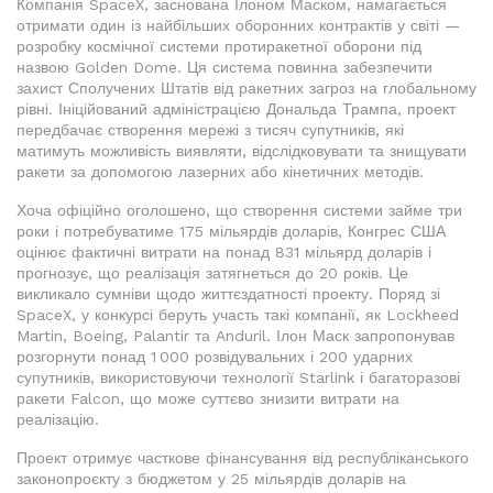
Компанія SpaceX, заснована Ілоном Маском, намагається
отримати один із найбільших оборонних контрактів у світі —
розробку космічної системи протиракетної оборони під
назвою Golden Dome. Ця система повинна забезпечити
захист Сполучених Штатів від ракетних загроз на глобальному
рівні. Ініційований адміністрацією Дональда Трампа, проект
передбачає створення мережі з тисяч супутників, які
матимуть можливість виявляти, відслідковувати та знищувати
ракети за допомогою лазерних або кінетичних методів.
Хоча офіційно оголошено, що створення системи займе три
роки і потребуватиме 175 мільярдів доларів, Конгрес США
оцінює фактичні витрати на понад 831 мільярд доларів і
прогнозує, що реалізація затягнеться до 20 років. Це
викликало сумніви щодо життєздатності проекту. Поряд зі
SpaceX, у конкурсі беруть участь такі компанії, як Lockheed
Martin, Boeing, Palantir та Anduril. Ілон Маск запропонував
розгорнути понад 1 000 розвідувальних і 200 ударних
супутників, використовуючи технології Starlink і багаторазові
ракети Falcon, що може суттєво знизити витрати на
реалізацію.
Проект отримує часткове фінансування від республіканського
законопроєкту з бюджетом у 25 мільярдів доларів на