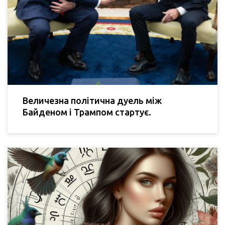
Величезна політична дуель між
Байденом і Трампом стартує.