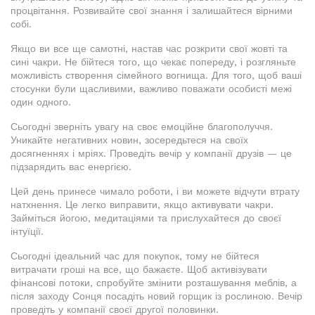
процвітання. Розвивайте свої знання і залишайтеся вірними
собі.
Якщо ви все ще самотні, настав час розкрити свої жовті та
сині чакри. Не бійтеся того, що чекає попереду, і розгляньте
можливість створення сімейного вогнища. Для того, щоб ваші
стосунки були щасливими, важливо поважати особисті межі
один одного.
Сьогодні зверніть увагу на своє емоційне благополуччя.
Уникайте негативних новин, зосередьтеся на своїх
досягненнях і мріях. Проведіть вечір у компанії друзів — це
підзарядить вас енергією.
Цей день принесе чимало роботи, і ви можете відчути втрату
натхнення. Це легко виправити, якщо активувати чакри.
Займіться йогою, медитаціями та прислухайтеся до своєї
інтуїції.
Сьогодні ідеальний час для покупок, тому не бійтеся
витрачати гроші на все, що бажаєте. Щоб активізувати
фінансові потоки, спробуйте змінити розташування меблів, а
після заходу Сонця посадіть новий горщик із рослиною. Вечір
проведіть у компанії своєї другої половинки.