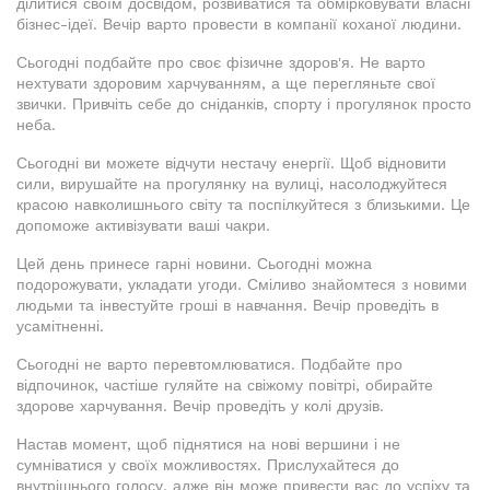
ділитися своїм досвідом, розвиватися та обмірковувати власні
бізнес-ідеї. Вечір варто провести в компанії коханої людини.
Сьогодні подбайте про своє фізичне здоров'я. Не варто
нехтувати здоровим харчуванням, а ще перегляньте свої
звички. Привчіть себе до сніданків, спорту і прогулянок просто
неба.
Сьогодні ви можете відчути нестачу енергії. Щоб відновити
сили, вирушайте на прогулянку на вулиці, насолоджуйтеся
красою навколишнього світу та поспілкуйтеся з близькими. Це
допоможе активізувати ваші чакри.
Цей день принесе гарні новини. Сьогодні можна
подорожувати, укладати угоди. Сміливо знайомтеся з новими
людьми та інвестуйте гроші в навчання. Вечір проведіть в
усамітненні.
Сьогодні не варто перевтомлюватися. Подбайте про
відпочинок, частіше гуляйте на свіжому повітрі, обирайте
здорове харчування. Вечір проведіть у колі друзів.
Настав момент, щоб піднятися на нові вершини і не
сумніватися у своїх можливостях. Прислухайтеся до
внутрішнього голосу, адже він може привести вас до успіху та