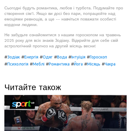
Сьогодні будуть романтика, любов і турбота. Подумайте про
створення сім'ї. Якщо ви досі без пари, попрацюйте над
емоціями ревнощів, а ще -- навчіться поважати особисті
кордони людини.
Не забудьте ознайомитися з нашим гороскопом на травень
2025 року для всіх знаків Зодіаку. Відкрийте для себе свій
астрологічний прогноз на другий місяць весни!
#
#
#
#
#
#
Зодіак
Енергія
Одяг
Вода
Інтуїція
Гороскоп
#
#
#
#
#
#
Психологія
Меблі
Романтика
Йога
Місяць
Чакра
Читайте також