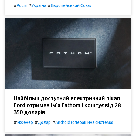
#
#
#
Росія
Україна
Європейський Союз
Найбільш доступний електричний пікап
Ford отримав ім'я Fathom і коштує від 28
350 доларів.
#
#
#
Інженер
Долар
Android (операційна система)