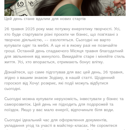
Цей день стане вдалим для нових стартів
26 травня 2025 року має потужну енергетику творчості. Усі,
хто буде стартувати різні проєкти чи бізнес, що пов'язані з
творчою діяльністю, -- озолотяться. Сьогодні не варто
купувати одяг та меблі. А ще ні в якому разі не позичайте
гроші. Останній день спадаючого Місяця травня благодатний
для звільнення від минулого. Викидайте старе і міняйте стиль
життя. Усі, хто впорається, отримають бонус влітку.
Дізнайтеся, що саме підготував для вас цей день, 26 травня,
згідно з вашим знаком Зодіаку, в нашій статті. Щоденний
гороскоп від Хочу! розкриє, які події можуть відбутися
сьогодні.
Сьогодні можна купувати нерухомість, інвестувати у бізнес та
саморозвиток. Цей день не підходить для подорожей та
поїздок. Якщо у вас мало енергії, відпочиньте біля води.
Сьогодні ідеальний час для оформлення документів,
укладання угод та участі в майстер-класах. Не соромтеся