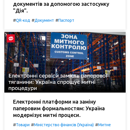
документів за допомогою застосунку
"Дія".
#
#
#
QR-код
Документ
Паспорт
Електронні платформи на заміну
паперовим формальностям: Україна
модернізує митні процеси.
#
#
#
Товари
Міністерство фінансів (Україна)
Митне