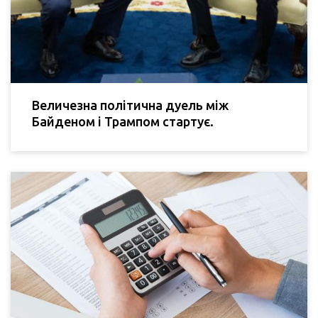
Величезна політична дуель між
Байденом і Трампом стартує.