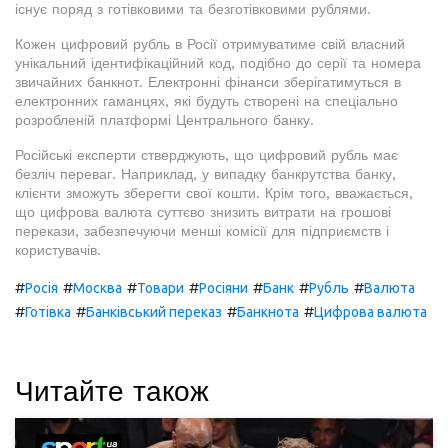
існує поряд з готівковими та безготівковими рублями.
Кожен цифровий рубль в Росії отримуватиме свій власний
унікальний ідентифікаційний код, подібно до серії та номера
звичайних банкнот. Електронні фінанси зберігатимуться в
електронних гаманцях, які будуть створені на спеціально
розробленій платформі Центрального банку.
Російські експерти стверджують, що цифровий рубль має
безліч переваг. Наприклад, у випадку банкрутства банку,
клієнти зможуть зберегти свої кошти. Крім того, вважається,
що цифрова валюта суттєво знизить витрати на грошові
перекази, забезпечуючи менші комісії для підприємств і
користувачів.
#
#
#
#
#
#
#
Росія
Москва
Товари
Росіяни
Банк
Рубль
Валюта
#
#
#
#
Готівка
Банківський переказ
Банкнота
Цифрова валюта
Читайте також