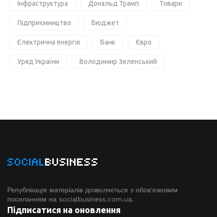
Інфраструктура
Дональд Трамп
Товари
Підприємництво
Бюджет
Електрична енергія
Банк
Євро
Уряд України
Володимир Зеленський
SOCIAL
BUSINESS
Републікація матеріалів дозволяється з обов'язковим
посиланням на socialbusiness.com.ua.
Підписатися на оновлення