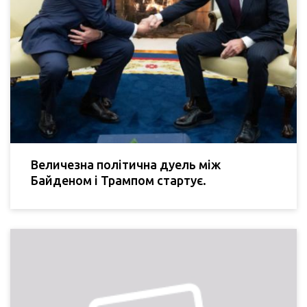
Величезна політична дуель між
Байденом і Трампом стартує.