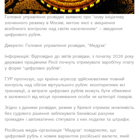
Головне управління розвідки заявило про "нову ініціативу
злочинного режиму в Москві, метою якої є зміцнення
всебічного контролю над своїм населенням" – введення
цифрового рубля.
Джерело: Головне управління розвідки, "Медуза"
Інформація: Відповідно до звітів розвідки, з початку 2026 року
державні працівники Росії почнуть отримувати заробітну плату
у формі "цифрових рублів".
ГУР прогнозує, що країна-агресор здійснюватиме повний
контроль над обігом віртуального рубля: моніторитиме всі
транзакції, а витрати цифрових рублів можуть бути обмежені
в залежності від місця проживання особи чи категорії товарів.
Згідно з даними розвідки, режим у Кремлі отримає можливість
без судового рішення заблокувати банківські рахунки
громадян і автоматично стягувати з них податки та штрафи.
Російська медіа-організація "Медуза" повідомляє, що
цифровий рубль є новим варіантом російської валюти, який