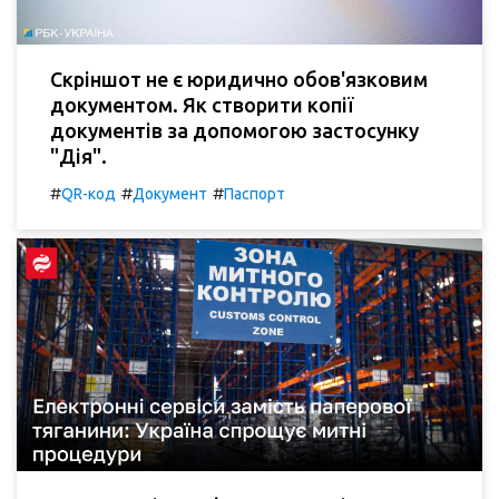
Скріншот не є юридично обов'язковим
документом. Як створити копії
документів за допомогою застосунку
"Дія".
#
#
#
QR-код
Документ
Паспорт