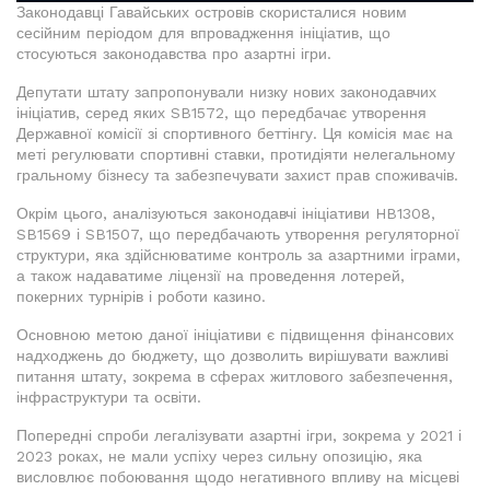
Законодавці Гавайських островів скористалися новим
сесійним періодом для впровадження ініціатив, що
стосуються законодавства про азартні ігри.
Депутати штату запропонували низку нових законодавчих
ініціатив, серед яких SB1572, що передбачає утворення
Державної комісії зі спортивного беттінгу. Ця комісія має на
меті регулювати спортивні ставки, протидіяти нелегальному
гральному бізнесу та забезпечувати захист прав споживачів.
Окрім цього, аналізуються законодавчі ініціативи HB1308,
SB1569 і SB1507, що передбачають утворення регуляторної
структури, яка здійснюватиме контроль за азартними іграми,
а також надаватиме ліцензії на проведення лотерей,
покерних турнірів і роботи казино.
Основною метою даної ініціативи є підвищення фінансових
надходжень до бюджету, що дозволить вирішувати важливі
питання штату, зокрема в сферах житлового забезпечення,
інфраструктури та освіти.
Попередні спроби легалізувати азартні ігри, зокрема у 2021 і
2023 роках, не мали успіху через сильну опозицію, яка
висловлює побоювання щодо негативного впливу на місцеві