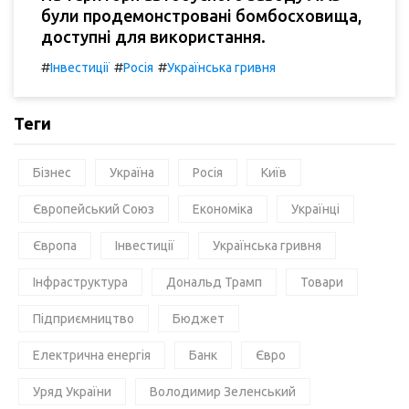
були продемонстровані бомбосховища,
доступні для використання.
#
#
#
Інвестиції
Росія
Українська гривня
Теги
Бізнес
Україна
Росія
Київ
Європейський Союз
Економіка
Українці
Європа
Інвестиції
Українська гривня
Інфраструктура
Дональд Трамп
Товари
Підприємництво
Бюджет
Електрична енергія
Банк
Євро
Уряд України
Володимир Зеленський