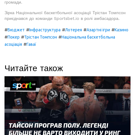
громади.
Зірка Національної баскетбольної асоціації Трістан Томпсон
приєднався до команди Sportsbet.io в ролі амбасадора.
#
#
#
#
#
Бюджет
Інфраструктура
Лотерея
Азартні ігри
Казино
#
#
#
Покер
Трістан Томпсон
Національна баскетбольна
#
асоціація
Гаваї
Читайте також