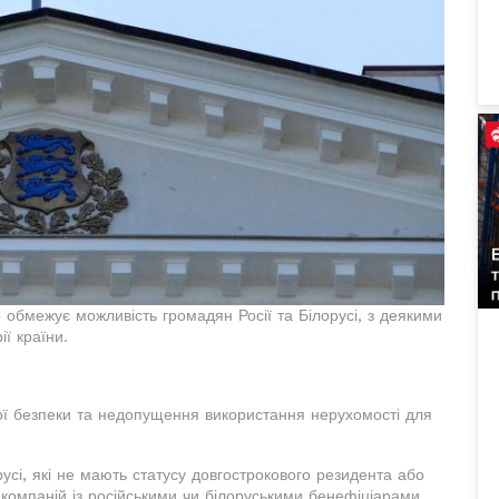
 обмежує можливість громадян Росії та Білорусі, з деякими
ї країни.
ої безпеки та недопущення використання нерухомості для
сі, які не мають статусу довгострокового резидента або
 компаній із російськими чи білоруськими бенефіціарами