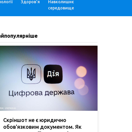
ології
Здоров'я
Навколишнє
середовище
айпопулярніше
Скріншот не є юридично
обов'язковим документом. Як