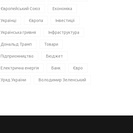
Європейський Союз
Економіка
Українці
Європа
Інвестиції
Українська гривня
Інфраструктура
Дональд Трамп
Товари
Підприємництво
Бюджет
Електрична енергія
Банк
Євро
Уряд України
Володимир Зеленський