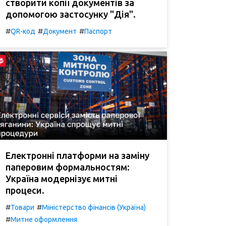
створити копії документів за
допомогою застосунку "Дія".
#
#
#
QR-код
Документ
Паспорт
Електронні платформи на заміну
паперовим формальностям:
Україна модернізує митні
процеси.
#
#
Товари
Міністерство фінансів (Україна)
#
Митне оформлення