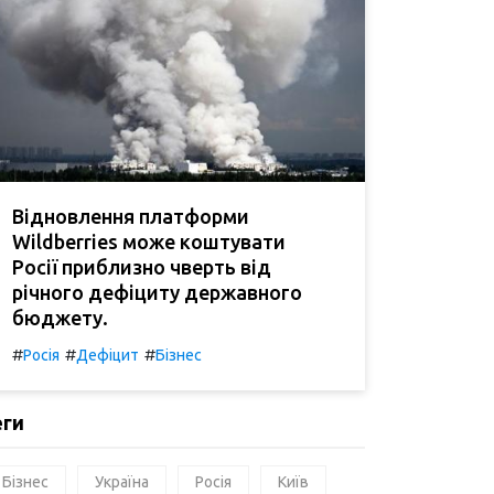
Відновлення платформи
Wildberries може коштувати
Росії приблизно чверть від
річного дефіциту державного
бюджету.
#
#
#
Росія
Дефіцит
Бізнес
еги
Бізнес
Україна
Росія
Київ