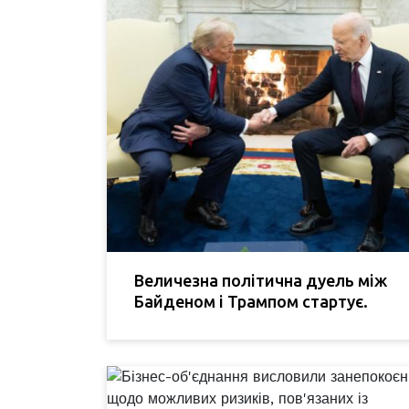
Величезна політична дуель між
Байденом і Трампом стартує.