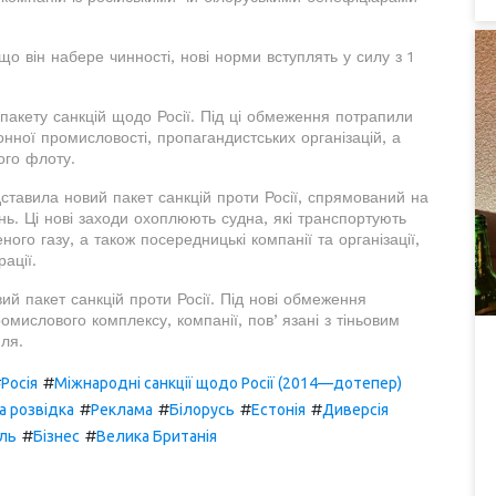
о він набере чинності, нові норми вступлять у силу з 1
акету санкцій щодо Росії. Під ці обмеження потрапили
онної промисловості, пропагандистських організацій, а
вого флоту.
тавила новий пакет санкцій проти Росії, спрямований на
ь. Ці нові заходи охоплюють судна, які транспортують
ого газу, а також посередницькі компанії та організації,
ації.
й пакет санкцій проти Росії. Під нові обмеження
омислового комплексу, компанії, повʼязані з тіньовим
ля.
#
#
Росія
Міжнародні санкції щодо Росії (2014—дотепер)
#
#
#
#
а розвідка
Реклама
Білорусь
Естонія
Диверсія
#
#
ль
Бізнес
Велика Британія