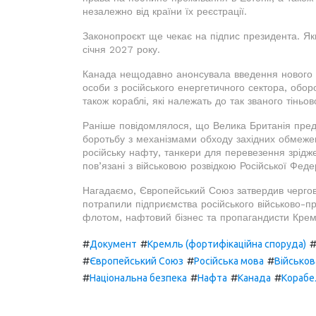
незалежно від країни їх реєстрації.
Законопроєкт ще чекає на підпис президента. Якщ
січня 2027 року.
Канада нещодавно анонсувала введення нового п
особи з російського енергетичного сектора, обор
також кораблі, які належать до так званого тіньо
Раніше повідомлялося, що Велика Британія предс
боротьбу з механізмами обходу західних обмежен
російську нафту, танкери для перевезення зріджен
пов’язані з військовою розвідкою Російської Федер
Нагадаємо, Європейський Союз затвердив чергови
потрапили підприємства російського військово-пр
флотом, нафтовий бізнес та пропагандисти Крем
#
#
Документ
Кремль (фортифікаційна споруда)
#
#
#
Європейський Союз
Російська мова
Військов
#
#
#
#
Національна безпека
Нафта
Канада
Корабе