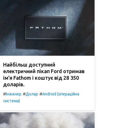
Найбільш доступний
електричний пікап Ford отримав
ім'я Fathom і коштує від 28 350
доларів.
#
#
#
Інженер
Долар
Android (операційна
система)