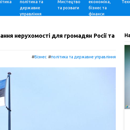
ітика
політика та
Мистецтво
економіка,
Техн
державне
та розваги
бізнес та
управління
фінанси
ання нерухомості для громадян Росії та
Н
#
#
Бізнес
політика та державне управління