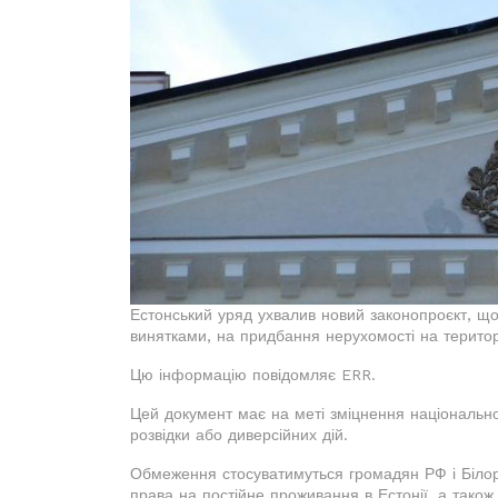
Естонський уряд ухвалив новий законопроєкт, що
винятками, на придбання нерухомості на територі
Цю інформацію повідомляє ERR.
Цей документ має на меті зміцнення національн
розвідки або диверсійних дій.
Обмеження стосуватимуться громадян РФ і Білору
права на постійне проживання в Естонії, а також