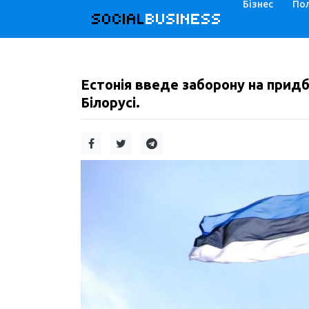
Бізнес
Пол
SOCIAL
BUSINESS
Естонія введе заборону на придб
Білорусі.