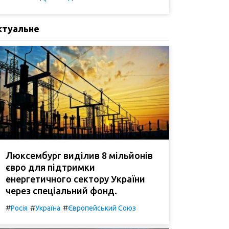
ктуальне
Люксембург виділив 8 мільйонів
євро для підтримки
енергетичного сектору України
через спеціальний фонд.
#
#
#
Росія
Україна
Європейський Союз