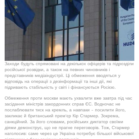
Заходи будуть спрямовані на декількох офіцерів та підрозділи
російської розвідки, а також на певних чиновників і
представників медіаіндустрії. Ці обмеження вводяться у
відповідь на операції з дезінформації та інші дії, які
підривають стабільність у світі і фінансуються Росією.
Обмеження проти москви мають ухвалити вже завтра під час
засідання міністрів закордонних справ ЄС. Водночас не
послаблювати тиск на кремль, а навпаки - посилити його,
закликає й британський прем'єр Кір Стармер. Зокрема,
санкційний. За його словами, російських диктатор своїми
діями демонструє, що не прагне переговорів. Тож, Стармер
наголосив: саме через це Україна потребує більшої військової