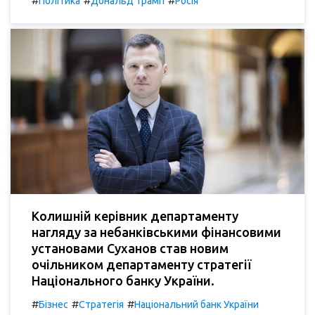
#
#
#
Політика
Дональд Трамп
Росія
Колишній керівник департаменту
нагляду за небанківськими фінансовими
установами Суханов став новим
очільником департаменту стратегії
Національного банку України.
#
#
#
Бізнес
Стратегія
Національний банк України