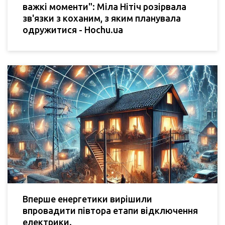
важкі моменти": Міла Нітіч розірвала
зв'язки з коханим, з яким планувала
одружитися - Hochu.ua
Вперше енергетики вирішили
впровадити півтора етапи відключення
електрики.