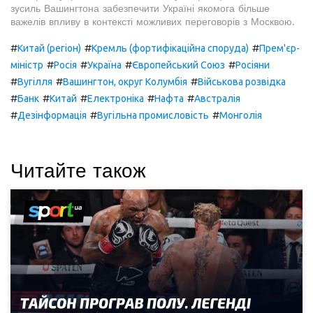
зусиль Вашингтона забезпечити Україні якомога більше
важелів впливу в контексті можливих переговорів з Москвою.
#
#
#
Китай (регіон)
Кремль (фортифікаційна споруда)
Прем'єр-
#
#
#
#
міністр
Росія
Україна
Європейський Союз
Росіяни
#
#
#
Вугілля
Вашингтон, округ Колумбія
Військова розвідка
#
#
#
#
#
Банк
Китай
Електроніка
Нафта
Австралія
#
#
#
Дезінформація
Вугільна промисловість
Монголія
Читайте також