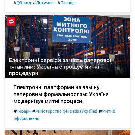
#
#
#
QR-код
Документ
Паспорт
Електронні платформи на заміну
паперовим формальностям: Україна
модернізує митні процеси.
#
#
#
Товари
Міністерство фінансів (Україна)
Митне
оформлення