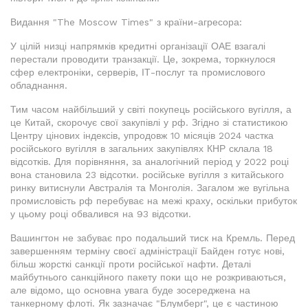
Видання "The Moscow Times" з країни-агресора:
У цілій низці напрямків кредитні організації ОАЕ взагалі
перестали проводити транзакції. Це, зокрема, торкнулося
сфер електроніки, серверів, ІТ-послуг та промислового
обладнання.
Тим часом найбільший у світі покупець російського вугілля, а
це Китай, скорочує свої закупівлі у рф. Згідно зі статистикою
Центру цінових індексів, упродовж 10 місяців 2024 частка
російського вугілля в загальних закупівлях КНР склала 18
відсотків. Для порівняння, за аналогічний період у 2022 році
вона становила 23 відсотки. російське вугілля з китайського
ринку витиснули Австралія та Монголія. Загалом же вугільна
промисловість рф перебуває на межі краху, оскільки прибуток
у цьому році обвалився на 93 відсотки.
Вашингтон не забуває про подальший тиск на Кремль. Перед
завершенням терміну своєї адміністрації Байден готує нові,
більш жорсткі санкції проти російської нафти. Деталі
майбутнього санкційного пакету поки що не розкриваються,
але відомо, що основна увага буде зосереджена на
танкерному флоті. Як зазначає "Блумберг", це є частиною