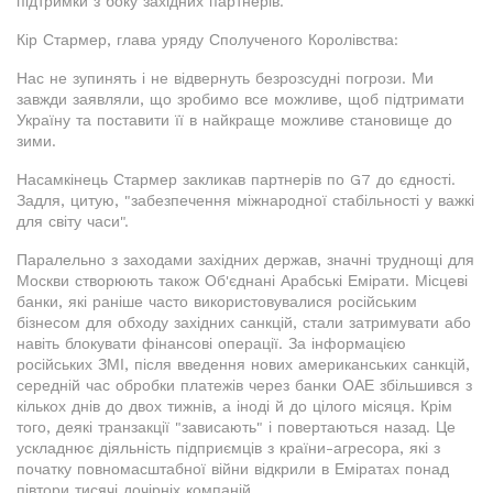
підтримки з боку західних партнерів.
Кір Стармер, глава уряду Сполученого Королівства:
Нас не зупинять і не відвернуть безрозсудні погрози. Ми
завжди заявляли, що зробимо все можливе, щоб підтримати
Україну та поставити її в найкраще можливе становище до
зими.
Насамкінець Стармер закликав партнерів по G7 до єдності.
Задля, цитую, "забезпечення міжнародної стабільності у важкі
для світу часи".
Паралельно з заходами західних держав, значні труднощі для
Москви створюють також Об'єднані Арабські Емірати. Місцеві
банки, які раніше часто використовувалися російським
бізнесом для обходу західних санкцій, стали затримувати або
навіть блокувати фінансові операції. За інформацією
російських ЗМІ, після введення нових американських санкцій,
середній час обробки платежів через банки ОАЕ збільшився з
кількох днів до двох тижнів, а іноді й до цілого місяця. Крім
того, деякі транзакції "зависають" і повертаються назад. Це
ускладнює діяльність підприємців з країни-агресора, які з
початку повномасштабної війни відкрили в Еміратах понад
півтори тисячі дочірніх компаній.