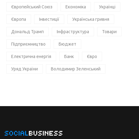
Європейський Союз
Економіка
Українці
Європа
Інвестиції
Українська гривня
Дональд Трамп
Інфраструктура
Товари
Підприємництво
Бюджет
Електрична енергія
Банк
Євро
Уряд України
Володимир Зеленський
SOCIAL
BUSINESS