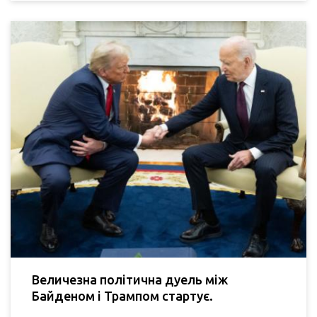
Величезна політична дуель між
Байденом і Трампом стартує.