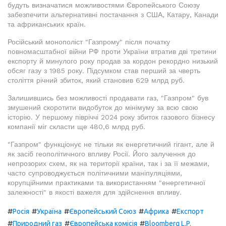
будуть визначатися можливостями Європейського Союзу
забезпечити альтернативні постачання з США, Катару, Канади
та африканських країн.
Російський монополіст "Газпрому" після початку
повномасштабної війни РФ проти України втратив дві третини
експорту й минулого року продав за кордон рекордно низький
обсяг газу з 1985 року. Підсумком став перший за чверть
століття річний збиток, який становив 629 млрд руб.
Залишившись без можливості продавати газ, "Газпром" був
змушений скоротити видобуток до мінімуму за всю свою
історію. У першому півріччі 2024 року збиток газового бізнесу
компанії міг скласти ще 480,6 млрд руб.
"Газпром" функціонує не тільки як енергетичний гігант, але й
як засіб геополітичного впливу Росії. Його залучення до
непрозорих схем, як на території країни, так і за її межами,
часто супроводжується політичними маніпуляціями,
корупційними практиками та використанням "енергетичної
залежності" в якості важеля для здійснення впливу.
#
#
#
#
#
Росія
Україна
Європейський Союз
Африка
Експорт
#
#
#
Природний газ
Європейська комісія
Bloomberg L.P.