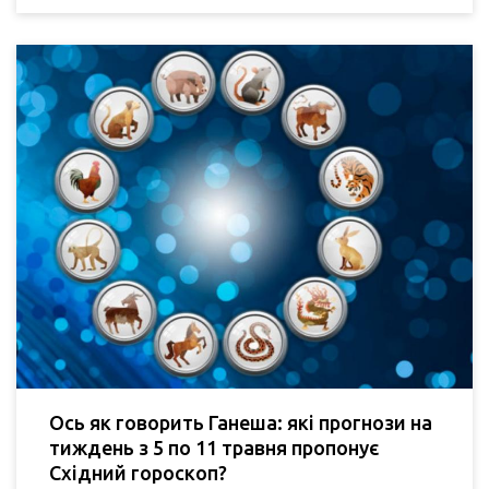
Ось як говорить Ганеша: які прогнози на
тиждень з 5 по 11 травня пропонує
Східний гороскоп?