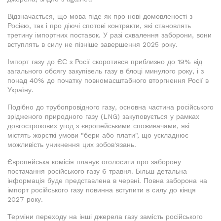
Відзначається, що мова піде як про нові домовленості з
Росією, так і про діючі спотові контракти, які становлять
третину імпортних поставок. У разі схвалення заборони, вони
вступлять в силу не пізніше завершення 2025 року.
Імпорт газу до ЄС з Росії скоротився приблизно до 19% від
загального обсягу закупівель газу в блоці минулого року, і з
понад 40% до початку повномасштабного вторгнення Росії в
Україну.
Подібно до трубопровідного газу, основна частина російського
зрідженого природного газу (LNG) закуповується у рамках
довгострокових угод з європейськими споживачами, які
містять жорсткі умови "бери або плати", що ускладнює
можливість уникнення цих зобов'язань.
Європейська комісія планує оголосити про заборону
постачання російського газу 6 травня. Більш детальна
інформація буде представлена в червні. Повна заборона на
імпорт російського газу повинна вступити в силу до кінця
2027 року.
Терміни переходу на інші джерела газу замість російського