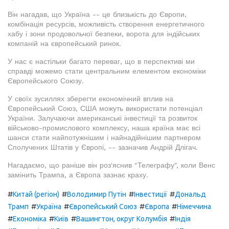
Він нагадав, що Україна -- це близькість до Європи,
комбінація ресурсів, можливість створення енергетичного
хабу і зони продовольчої безпеки, ворота для індійських
компаній на європейський ринок.
У нас є настільки багато переваг, що в перспективі ми
справді можемо стати центральним елементом економіки
Європейського Союзу.
У своїх зусиллях зберегти економічний вплив на
Європейський Союз, США можуть використати потенціал
України. Залучаючи американські інвестиції та розвиток
військово-промислового комплексу, наша країна має всі
шанси стати найпотужнішим і найнадійнішим партнером
Сполучених Штатів у Європі, -- зазначив Андрій Длігач.
Нагадаємо, що раніше він роз'яснив "Телеграфу", коли Венс
замінить Трампа, а Європа зазнає краху.
#
#
#
#
Китай (регіон)
Володимир Путін
Інвестиції
Дональд
#
#
#
#
Трамп
Україна
Європейський Союз
Європа
Німеччина
#
#
#
#
Економіка
Київ
Вашингтон, округ Колумбія
Індія