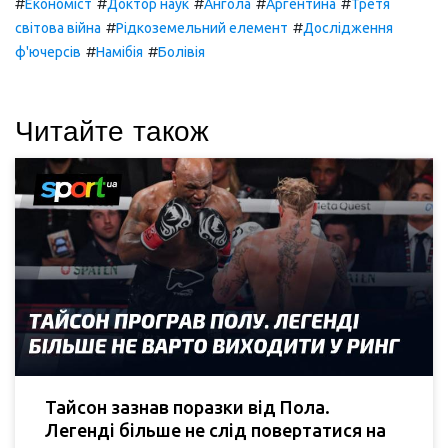
#
#
#
#
#
Економіст
Доктор наук
Ангола
Аргентина
Третя
#
#
світова війна
Рідкоземельний елемент
Дослідження
#
#
ф'ючерсів
Намібія
Болівія
Читайте також
Тайсон зазнав поразки від Пола.
Легенді більше не слід повертатися на