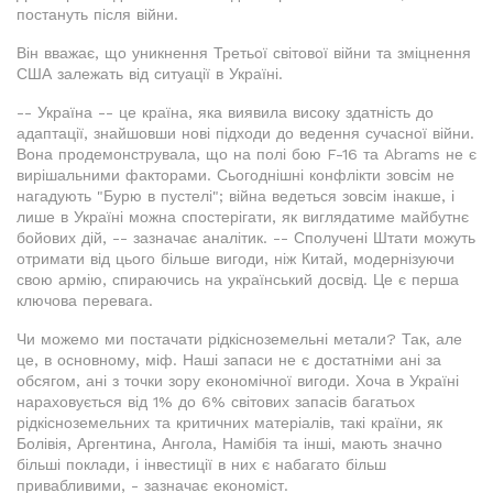
постануть після війни.
Він вважає, що уникнення Третьої світової війни та зміцнення
США залежать від ситуації в Україні.
-- Україна -- це країна, яка виявила високу здатність до
адаптації, знайшовши нові підходи до ведення сучасної війни.
Вона продемонструвала, що на полі бою F-16 та Abrams не є
вирішальними факторами. Сьогоднішні конфлікти зовсім не
нагадують "Бурю в пустелі"; війна ведеться зовсім інакше, і
лише в Україні можна спостерігати, як виглядатиме майбутнє
бойових дій, -- зазначає аналітик. -- Сполучені Штати можуть
отримати від цього більше вигоди, ніж Китай, модернізуючи
свою армію, спираючись на український досвід. Це є перша
ключова перевага.
Чи можемо ми постачати рідкісноземельні метали? Так, але
це, в основному, міф. Наші запаси не є достатніми ані за
обсягом, ані з точки зору економічної вигоди. Хоча в Україні
нараховується від 1% до 6% світових запасів багатьох
рідкісноземельних та критичних матеріалів, такі країни, як
Болівія, Аргентина, Ангола, Намібія та інші, мають значно
більші поклади, і інвестиції в них є набагато більш
привабливими, - зазначає економіст.