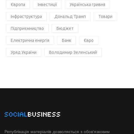
Європа
Інвестиції
Українська гривня
Інфраструктура
Дональд Трамп
Товари
Підприємництво
Бюджет
Електрична енергія
Банк
Євро
Уряд України
Володимир Зеленський
SOCIAL
BUSINESS
Републікація матеріалів дозволяється з обов'язковим