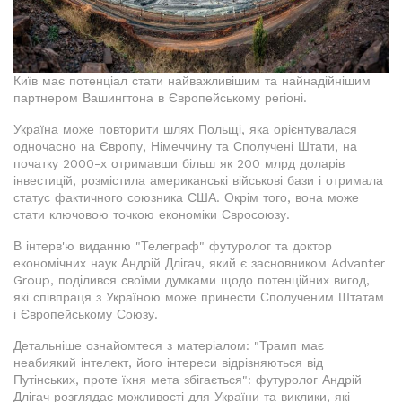
Київ має потенціал стати найважливішим та найнадійнішим
партнером Вашингтона в Європейському регіоні.
Україна може повторити шлях Польщі, яка орієнтувалася
одночасно на Європу, Німеччину та Сполучені Штати, на
початку 2000-х отримавши більш як 200 млрд доларів
інвестицій, розмістила американські військові бази і отримала
статус фактичного союзника США. Окрім того, вона може
стати ключовою точкою економіки Євросоюзу.
В інтерв'ю виданню "Телеграф" футуролог та доктор
економічних наук Андрій Длігач, який є засновником Advanter
Group, поділився своїми думками щодо потенційних вигод,
які співпраця з Україною може принести Сполученим Штатам
і Європейському Союзу.
Детальніше ознайомтеся з матеріалом: "Трамп має
неабиякий інтелект, його інтереси відрізняються від
Путінських, проте їхня мета збігається": футуролог Андрій
Длігач розглядає можливості для України та виклики, які