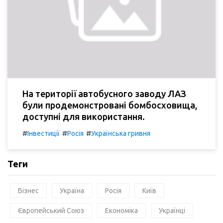
На території автобусного заводу ЛАЗ
були продемонстровані бомбосховища,
доступні для використання.
#
#
#
Інвестиції
Росія
Українська гривня
Теги
Бізнес
Україна
Росія
Київ
Європейський Союз
Економіка
Українці