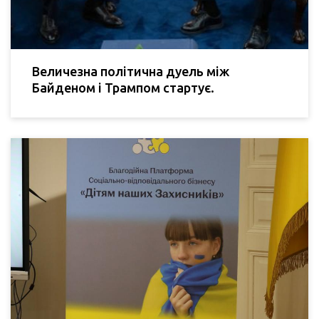
Величезна політична дуель між
Байденом і Трампом стартує.