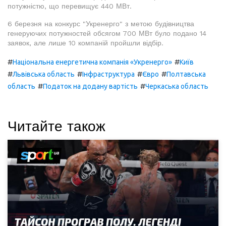
потужністю, що перевищує 440 МВт.
6 березня на конкурс "Укренерго" з метою будівництва
генеруючих потужностей обсягом 700 МВт було подано 14
заявок, але лише 10 компаній пройшли відбір.
#
#
Національна енергетична компанія «Укренерго»
Київ
#
#
#
#
Львівська область
Інфраструктура
Євро
Полтавська
#
#
область
Податок на додану вартість
Черкаська область
Читайте також