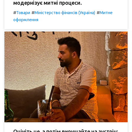
модернізує митні процеси.
#
#
#
Товари
Міністерство фінансів (Україна)
Митне
оформлення
Оцініть це, а потім вирушайте на зустріч: