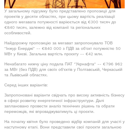
У загальному підсумку було представлено пропозиції для
проектів у десяти областях, при цьому вартість реалізації
одного мегавата потужності варіюється від €300 тисяч до
€840 тисяч, залежно від компанії та регіональних
особливостей.
Найдорожчу пропозицію за мегават запропонувало ТОВ
"Інжур Енерджі" -- €840 000 з ПДВ за об'єкт потужністю 50
МВт у Києві. Загальна вартість проєкту -- €42 млн.
Ненабагато нижчу ціну подала ПАТ "Укрнафта" -- €796 962
за МВт (без ПДВ) для своїх об'єктів у Полтавській, Черкаській
та Львівській областях.
Серед інших варіантів:
Запропоновані варіанти свідчать про високу активність бізнесу
в сфері розвитку енергетичної інфраструктури. Далі
заплановано провести аналіз технічних рішень та обрати
переможців, які впроваджуватимуть ці проєкти.
На початку квітня було проведено відбір компаній для участі у
наступному етапі. Вони представили свої проєкти загальною