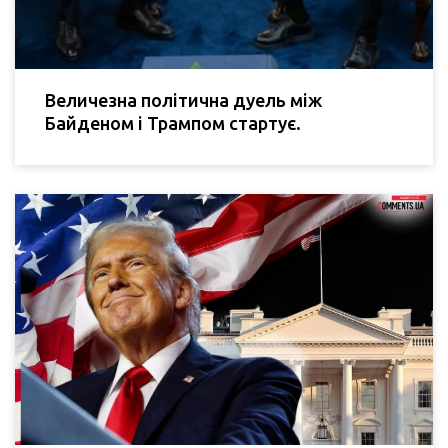
Величезна політична дуель між
Байденом і Трампом стартує.