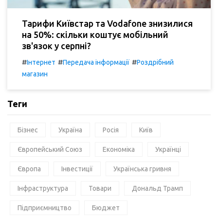
Тарифи Київстар та Vodafone знизилися
на 50%: скільки коштує мобільний
зв'язок у серпні?
#
#
#
Інтернет
Передача інформації
Роздрібний
магазин
Теги
Бізнес
Україна
Росія
Київ
Європейський Союз
Економіка
Українці
Європа
Інвестиції
Українська гривня
Інфраструктура
Товари
Дональд Трамп
Підприємництво
Бюджет