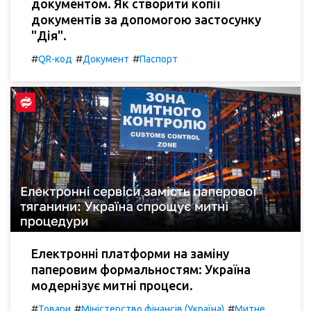
документом. Як створити копії
документів за допомогою застосунку
"Дія".
#
#
#
QR-код
Документ
Паспорт
Електронні платформи на заміну
паперовим формальностям: Україна
модернізує митні процеси.
#
#
#
Товари
Міністерство фінансів (Україна)
Митне