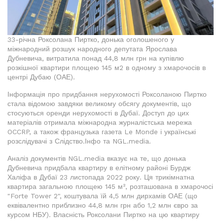
33-річна Роксолана Пиртко, донька оголошеного у
міжнародний розшук народного депутата Ярослава
Дубневича, витратила понад 44,8 млн грн на купівлю
розкішної квартири площею 145 м2 в одному з хмарочосів в
центрі Дубаю (ОАЕ).
Інформація про придбання нерухомості Роксоланою Пиртко
стала відомою завдяки великому обсягу документів, що
стосуються оренди нерухомості в Дубаї. Доступ до цих
матеріалів отримала міжнародна журналістська мережа
OCCRP, а також французька газета Le Monde і українські
розслідувачі з Слідство.Інфо та NGL.media.
Аналіз документів NGL.media вказує на те, що донька
Дубневича придбала квартиру в елітному районі Бурдж
Халіфа в Дубаї 23 листопада 2022 року. Ця трикімнатна
квартира загальною площею 145 м², розташована в хмарочосі
"Forte Tower 2", коштувала їй 4,5 млн дирхамів ОАЕ (що
еквівалентно приблизно 44,8 млн грн або 1,2 млн євро за
курсом НБУ). Власність Роксолани Пиртко на цю квартиру