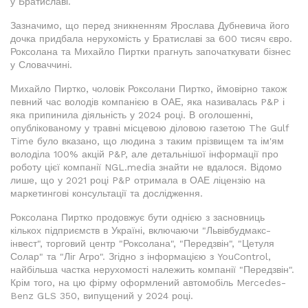
у Братиславі.
Зазначимо, що перед зникненням Ярослава Дубневича його
дочка придбала нерухомість у Братиславі за 600 тисяч євро.
Роксолана та Михайло Пиртки прагнуть започаткувати бізнес
у Словаччині.
Михайло Пиртко, чоловік Роксолани Пиртко, ймовірно також
певний час володів компанією в ОАЕ, яка називалась P&P і
яка припинила діяльність у 2024 році. В оголошенні,
опублікованому у травні місцевою діловою газетою The Gulf
Time було вказано, що людина з таким прізвищем та ім'ям
володіла 100% акцій P&P, але детальнішої інформації про
роботу цієї компанії NGL.media знайти не вдалося. Відомо
лише, що у 2021 році P&P отримала в ОАЕ ліцензію на
маркетингові консультації та дослідження.
Роксолана Пиртко продовжує бути однією з засновниць
кількох підприємств в Україні, включаючи "Львівбудмакс-
інвест", торговий центр "Роксолана", "Передзвін", "Цетуля
Солар" та "Ліг Агро". Згідно з інформацією з YouControl,
найбільша частка нерухомості належить компанії "Передзвін".
Крім того, на цю фірму оформлений автомобіль Mercedes-
Benz GLS 350, випущений у 2024 році.