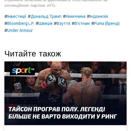
опозиційною партією AFD.
#
#
#
#
Інвестиції
Дональд Трамп
Німеччина
Індонезія
#
#
#
#
#
Bloomberg L.P.
Швеція
Взуття
В'єтнам
Puma (бренд)
#
Under Armour
Читайте також