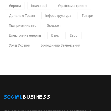
Європа
Інвестиції
Українська гривня
Дональд Трамп
Інфраструктура
Товари
Підприємництво
Бюджет
Електрична енергія
Банк
Євро
Уряд України
Володимир Зеленський
SOCIAL
BUSINESS
Републікація матеріалів дозволяється з обов'язковим