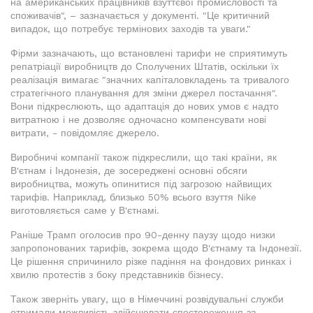
на американських працівників взуттєвої промисловості та
споживачів", – зазначається у документі. "Це критичний
випадок, що потребує термінових заходів та уваги."
Фірми зазначають, що встановлені тарифи не сприятимуть
репатріації виробництв до Сполучених Штатів, оскільки їх
реалізація вимагає "значних капіталовкладень та тривалого
стратегічного планування для зміни джерел постачання".
Вони підкреслюють, що адаптація до нових умов є надто
витратною і не дозволяє одночасно компенсувати нові
витрати, - повідомляє джерело.
Виробничі компанії також підкреслили, що такі країни, як
В'єтнам і Індонезія, де зосереджені основні обсяги
виробництва, можуть опинитися під загрозою найвищих
тарифів. Наприклад, близько 50% всього взуття Nike
виготовляється саме у В'єтнамі.
Раніше Трамп оголосив про 90-денну паузу щодо низки
запропонованих тарифів, зокрема щодо В'єтнаму та Індонезії.
Це рішення спричинило різке падіння на фондових ринках і
хвилю протестів з боку представників бізнесу.
Також зверніть увагу, що в Німеччині розвідувальні служби
отримали можливість здійснювати спостереження за