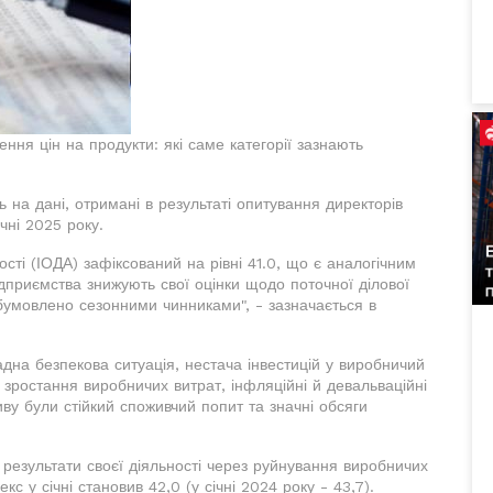
ня цін на продукти: які саме категорії зазнають
на дані, отримані в результаті опитування директорів
чні 2025 року.
ності (ІОДА) зафіксований на рівні 41.0, що є аналогічним
підприємства знижують свої оцінки щодо поточної ділової
обумовлено сезонними чинниками", - зазначається в
дна безпекова ситуація, нестача інвестицій у виробничий
, зростання виробничих витрат, інфляційні й девальваційні
у були стійкий споживчий попит та значні обсяги
результати своєї діяльності через руйнування виробничих
кс у січні становив 42,0 (у січні 2024 року - 43,7).