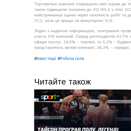
Торговельні компанії покращили свої оцінки до 4
також підвищили показник до 41,1 (40,4 у січні 2
найстриманіші оцінки через сезонність робіт та д
37,2, хоча це краще за минулорічні 31,9.
Згідно з наданою інформацією, опитування прово
участь 519 компаній. Серед респондентів 43,7% 
сфери послуг, 24,5% - торгівлі, та 5,2% - будів
представляють великі компанії, 28,3% - середні,
#
#
Інвестиції
Робоча сила
Читайте також