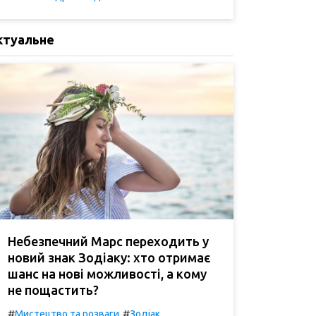
ктуальне
Небезпечний Марс переходить у
новий знак Зодіаку: хто отримає
шанс на нові можливості, а кому
не пощастить?
#
#
Мистецтво та розваги
Зодіак