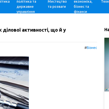
ітика
політика та
Мистецтво
економіка,
Техн
державне
та розваги
бізнес та
управління
фінанси
к ділової активності, що й у
Н
#
Бізнес