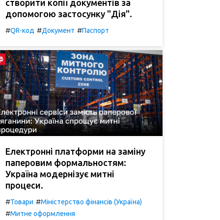
створити копії документів за
допомогою застосунку "Дія".
#
#
#
QR-код
Документ
Паспорт
Електронні платформи на заміну
паперовим формальностям:
Україна модернізує митні
процеси.
#
#
Товари
Міністерство фінансів (Україна)
#
Митне оформлення