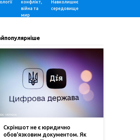
ології
конфлікт,
Навколишнє
війна та
середовище
мир
айпопулярніше
Скріншот не є юридично
обов'язковим документом. Як