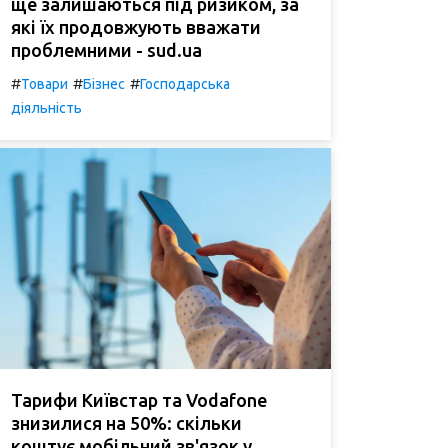
ще залишаються під ризиком, за
які їх продовжують вважати
проблемними - sud.ua
#
#
#
Товари
Бізнес
Господарська
діяльність
Тарифи Київстар та Vodafone
знизилися на 50%: скільки
коштує мобільний зв'язок у