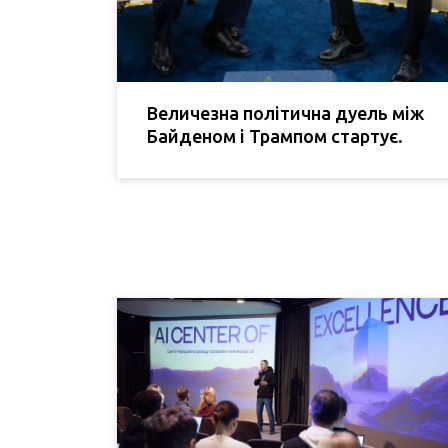
Величезна політична дуель між
Байденом і Трампом стартує.