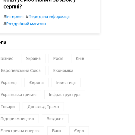
серпні?
#
#
Інтернет
Передача інформації
#
Роздрібний магазин
еги
Бізнес
Україна
Росія
Київ
Європейський Союз
Економіка
Українці
Європа
Інвестиції
Українська гривня
Інфраструктура
Товари
Дональд Трамп
Підприємництво
Бюджет
Електрична енергія
Банк
Євро