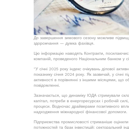
До завершення зимового сезону можливе підвищен
здорожчання — думка фахівця.
Цю інформацію наводять Контракти, посилаючись 
компаній, проведеного Національним банком у сі
"У січні 2025 року індекс очікувань ділової актив
показнику січня 2024 року. Як зазвичай, у січні 
активності в порівнянні з іншими місяцями, що 
повідомленні.
Зазначається, що динаміку ІОДА стримували скла
капітал, потреби в енергоресурсах і робочій силі
процеси. Водночас драйверами позитивного вплив
надходження міжнародної фінансової допомоги.
Підприємства промисловості стриманіше оцінили 
потужностей та брак інвестицій: секторальний інде