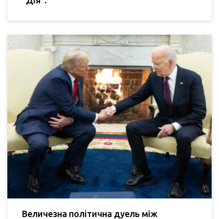
"Дія".
Величезна політична дуель між