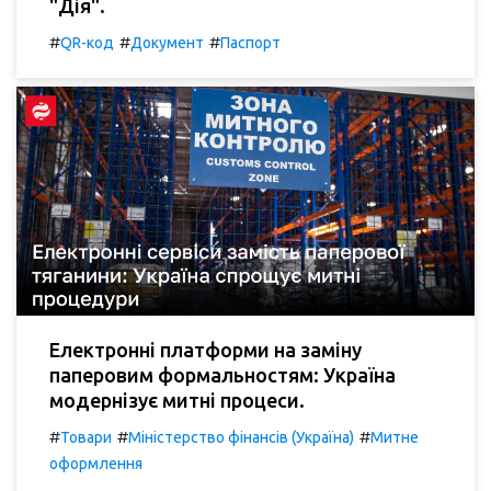
"Дія".
#
#
#
QR-код
Документ
Паспорт
Електронні платформи на заміну
паперовим формальностям: Україна
модернізує митні процеси.
#
#
#
Товари
Міністерство фінансів (Україна)
Митне
оформлення