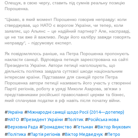
Олещук, в свою чергу, ставить під сумнів реальну позицію
Порошенка.
"Цікаво, в який момент Порошенко говорив неправду: коли
стверджував, що НАТО є ворогом України, чи тепер, коли
заявляє, що Альянс – це надійний партнер? Але, насправді,
це не так вже й важливо. Люди його калібру завжди говорять
неправду", - підсумовує експерт.
Як повідомлялось раніше, на Петра Порошенка пропонують
накласти санкції. Відповідна петиція зареєстрована на сайті
Президента України. Автори петиції наголошують, що
діяльність політика завдала суттєвої шкоди національним
інтересам країни. Підставами для санкцій проти Петра
Порошенка автори петиції називають його участь у створенні
Партії регіонів, роботу в уряді Миколи Азарова, зв'язки з
представниками російської православної церкви та бізнес,
який сплачував податки в рф навіть після початку війни.
#
#
Україна
Міжнародні санкції щодо Росії (2014—дотепер)
#
#
#
#
НАТО
Президент України
Політик
Російська мова
#
#
#
#
Верховна Рада
Громадянство
Гетьман
Віктор Янукович
#
#
#
#
Політика
Партія регіонів
Віктор Медведчук
Петро