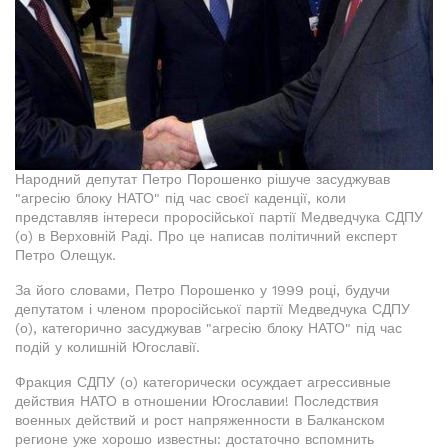
Народний депутат Петро Порошенко рішуче засуджував
"агресію блоку НАТО" під час своєї каденції, коли
представляв інтереси проросійської партії Медведчука СДПУ
(о) в Верховній Раді. Про це написав політичний експерт
Петро Олещук.
За його словами, Петро Порошенко у 1999 році, будучи
депутатом і членом проросійської партії Медведчука СДПУ
(о), категорично засуджував "агресію блоку НАТО" під час
подій у колишній Югославії.
Фракция СДПУ (о) категорически осуждает агрессивные
действия НАТО в отношении Югославии! Последствия
военных действий и рост напряженности в Балканском
регионе уже хорошо известны: достаточно вспомнить