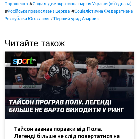
#
Порошенко
Соціал-демократична партія України (об'єднана)
#
#
Російська православна церква
Соціалістична Федеративна
#
Республіка Югославія
Перший уряд Азарова
Читайте також
Тайсон зазнав поразки від Пола.
Легенді більше не слід повертатися на