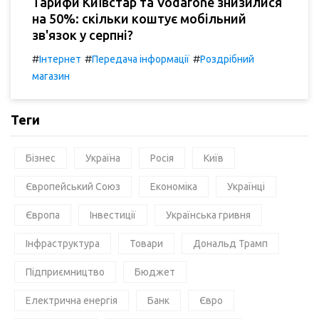
Тарифи Київстар та Vodafone знизилися
на 50%: скільки коштує мобільний
зв'язок у серпні?
#
#
#
Інтернет
Передача інформації
Роздрібний
магазин
Теги
Бізнес
Україна
Росія
Київ
Європейський Союз
Економіка
Українці
Європа
Інвестиції
Українська гривня
Інфраструктура
Товари
Дональд Трамп
Підприємництво
Бюджет
Електрична енергія
Банк
Євро