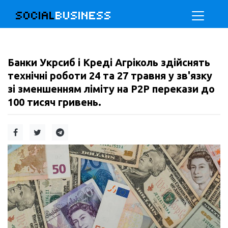
SOCIAL
BUSINESS
Банки Укрсиб і Креді Агріколь здійснять
технічні роботи 24 та 27 травня у зв'язку
зі зменшенням ліміту на P2P перекази до
100 тисяч гривень.