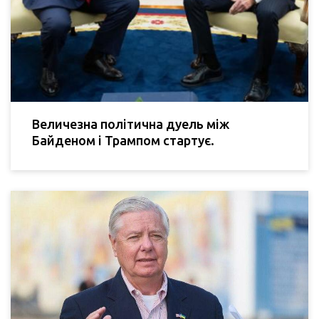
Величезна політична дуель між
Байденом і Трампом стартує.