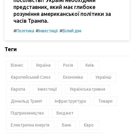
посольстві? Україні необхідний
представник, який має глибоке
розуміння американської політики за
часів Трампа.
#
#
#
Політика
Інвестиції
Білий дім
Теги
Бізнес
Україна
Росія
Київ
Європейський Союз
Економіка
Українці
Європа
Інвестиції
Українська гривня
Дональд Трамп
Інфраструктура
Товари
Підприємництво
Бюджет
Електрична енергія
Банк
Євро