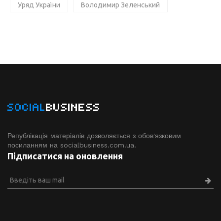
Уряд України
Володимир Зеленський
SOCIAL
BUSINESS
Републікація матеріалів дозволяється з обов'язковим
посиланням на socialbusiness.com.ua.
Підписатися на оновлення