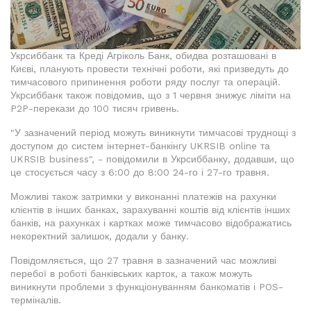
Укрсиббанк та Креді Агріколь Банк, обидва розташовані в
Києві, планують провести технічні роботи, які призведуть до
тимчасового припинення роботи ряду послуг та операцій.
Укрсиббанк також повідомив, що з 1 червня знижує ліміти на
P2P-перекази до 100 тисяч гривень.
"У зазначений період можуть виникнути тимчасові труднощі з
доступом до систем інтернет-банкінгу UKRSIB online та
UKRSIB business", - повідомили в Укрсиббанку, додавши, що
це стосується часу з 6:00 до 8:00 24-го і 27-го травня.
Можливі також затримки у виконанні платежів на рахунки
клієнтів в інших банках, зарахуванні коштів від клієнтів інших
банків, на рахунках і картках може тимчасово відображатись
некоректний залишок, додали у банку.
Повідомляється, що 27 травня в зазначений час можливі
перебої в роботі банківських карток, а також можуть
виникнути проблеми з функціонуванням банкоматів і POS-
терміналів.