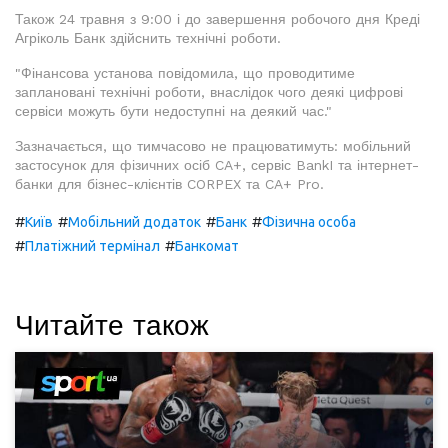
Також 24 травня з 9:00 і до завершення робочого дня Креді
Агріколь Банк здійснить технічні роботи.
"Фінансова установа повідомила, що проводитиме
заплановані технічні роботи, внаслідок чого деякі цифрові
сервіси можуть бути недоступні на деякий час."
Зазначається, що тимчасово не працюватимуть: мобільний
застосунок для фізичних осіб CA+, сервіс BankI та інтернет-
банки для бізнес-клієнтів CORPEX та CA+ Pro.
#
#
#
#
Київ
Мобільний додаток
Банк
Фізична особа
#
#
Платіжний термінал
Банкомат
Читайте також