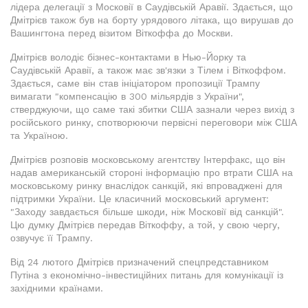
лідера делегації з Московії в Саудівській Аравії. Здається, що
Дмітрієв також був на борту урядового літака, що вирушав до
Вашингтона перед візитом Віткоффа до Москви.
Дмітрієв володіє бізнес-контактами в Нью-Йорку та
Саудівській Аравії, а також має зв'язки з Тілем і Віткоффом.
Здається, саме він став ініціатором пропозиції Трампу
вимагати "компенсацію в 300 мільярдів з України",
стверджуючи, що саме такі збитки США зазнали через вихід з
російського ринку, спотворюючи первісні переговори між США
та Україною.
Дмітрієв розповів московському агентству Інтерфакс, що він
надав американській стороні інформацію про втрати США на
московському ринку внаслідок санкцій, які впроваджені для
підтримки України. Це класичний московський аргумент:
"Заходу завдається більше шкоди, ніж Московії від санкцій".
Цю думку Дмітрієв передав Віткоффу, а той, у свою чергу,
озвучує її Трампу.
Від 24 лютого Дмітрієв призначений спецпредставником
Путіна з економічно-інвестиційних питань для комунікації із
західними країнами.