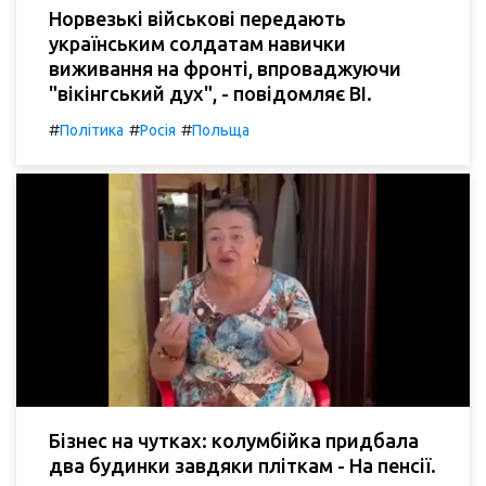
Норвезькі військові передають
українським солдатам навички
виживання на фронті, впроваджуючи
"вікінгський дух", - повідомляє BI.
#
#
#
Політика
Росія
Польща
Бізнес на чутках: колумбійка придбала
два будинки завдяки пліткам - На пенсії.