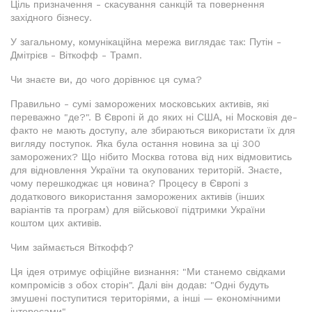
Ціль призначення - скасування санкцій та повернення
західного бізнесу.
У загальному, комунікаційна мережа виглядає так: Путін -
Дмітрієв - Віткофф - Трамп.
Чи знаєте ви, до чого дорівнює ця сума?
Правильно - сумі заморожених московських активів, які
переважно "де?". В Європі й до яких ні США, ні Московія де-
факто не мають доступу, але збираються використати їх для
вигляду поступок. Яка була остання новина за ці 300
заморожених? Що нібито Москва готова від них відмовитись
для відновлення України та окупованих територій. Знаєте,
чому перешкоджає ця новина? Процесу в Європі з
додаткового використання заморожених активів (інших
варіантів та програм) для військової підтримки України
коштом цих активів.
Чим займається Віткофф?
Ця ідея отримує офіційне визнання: "Ми станемо свідками
компромісів з обох сторін". Далі він додав: "Одні будуть
змушені поступитися територіями, а інші — економічними
інтересами".