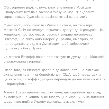
Обговорення рідкісноземельних елементів з Росії для
Сполучених Штатів є засобом тиску на нас: "Придбайте
зараз, інакше буде пізно, росіяни готові заплатити".
У дійсності, поки існують зв'язки з Китаєм, на території
Московії США не зможуть отримати доступ до її ресурсів. Цю
концепцію про московські ресурси вперше легалізував
Віткофф, що викликало інтерес у Трампа, ймовірно, за
попередньою угодою з Дмітрієвим, щоб забезпечити
підтримку з боку Путіна.
24 лютого Віткофф почав легалізовувати думку, що "Московія
спровокована сторона".
Після того, як Віткофф досягне домовленості, що включає
визначення платника бенефітів для США, щоб представити
це як успіх, Віткофф і Дмітрієв перейдуть до наступного етапу
- територіального.
А поки Трамп прямим текстом каже, що сприймає цю угоду
як повернення коштів, а не інвестиції в Україну. А на питання
щодо інвестицій в Україну відповідь, думаю, чули.