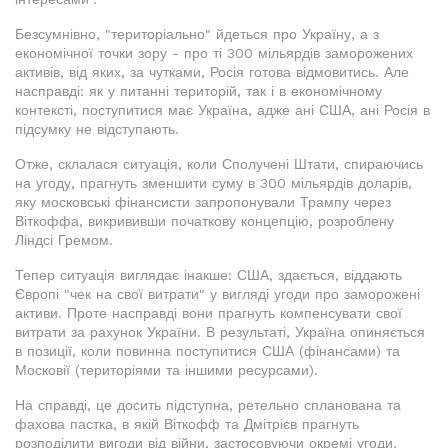
Безсумнівно, "територіально" йдеться про Україну, а з
економічної точки зору - про ті 300 мільярдів заморожених
активів, від яких, за чутками, Росія готова відмовитись. Але
насправді: як у питанні територій, так і в економічному
контексті, поступитися має Україна, адже ані США, ані Росія в
підсумку не відступають.
Отже, склалася ситуація, коли Сполучені Штати, спираючись
на угоду, прагнуть зменшити суму в 300 мільярдів доларів,
яку московські фінансисти запропонували Трампу через
Віткоффа, викрививши початкову концепцію, розроблену
Ліндсі Гремом.
Тепер ситуація виглядає інакше: США, здається, віддають
Європі "чек на свої витрати" у вигляді угоди про заморожені
активи. Проте насправді вони прагнуть компенсувати свої
витрати за рахунок України. В результаті, Україна опиняється
в позиції, коли повинна поступитися США (фінансами) та
Московії (територіями та іншими ресурсами).
На справді, це досить підступна, ретельно спланована та
фахова пастка, в якій Віткофф та Дмітрієв прагнуть
розподілити вигоди від війни, застосовуючи окремі угоди.