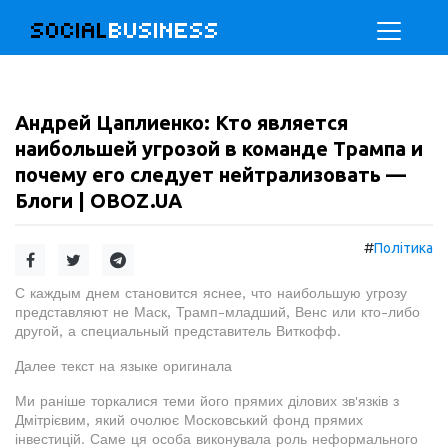
SOCIAL
BUSINESS
Андрей Цаплиенко: Кто является
наибольшей угрозой в команде Трампа и
почему его следует нейтрализовать —
Блоги | OBOZ.UA
#
Політика
С каждым днем становится яснее, что наибольшую угрозу
представляют не Маск, Трамп-младший, Венс или кто-либо
другой, а специальный представитель Виткофф.
Далее текст на языке оригинала
Ми раніше торкалися теми його прямих ділових зв'язків з
Дмітрієвим, який очолює Московський фонд прямих
інвестицій. Саме ця особа виконувала роль неформального