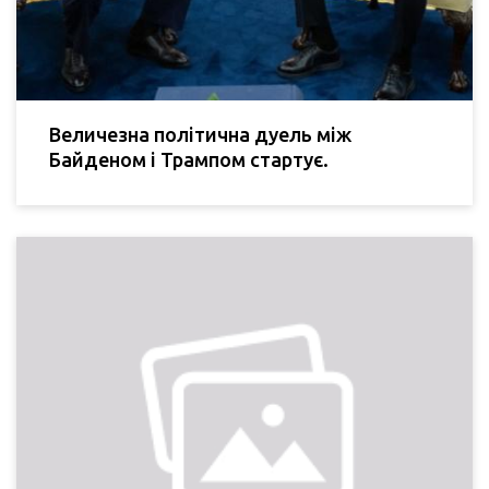
Величезна політична дуель між
Байденом і Трампом стартує.