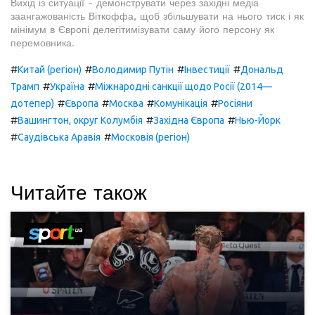
Вихід із ситуації - демонструвати через західні медіа
заангажованість Віткоффа, щоб збільшувати на нього тиск і як
мінімум в Європі делегітимізувати саму його персону як
перемовника.
#
#
#
#
Китай (регіон)
Володимир Путін
Інвестиції
Дональд
#
#
Трамп
Україна
Міжнародні санкції щодо Росії (2014—
#
#
#
#
дотепер)
Європа
Москва
Комунікація
Росіяни
#
#
#
Вашингтон, округ Колумбія
Західна Європа
Нью-Йорк
#
#
Саудівська Аравія
Московія (регіон)
Читайте також