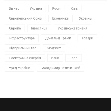
Бізнес
Україна
Росія
Київ
Європейський Союз
Економіка
Українці
Європа
Інвестиції
Українська гривня
Інфраструктура
Дональд Трамп
Товари
Підприємництво
Бюджет
Електрична енергія
Банк
Євро
Уряд України
Володимир Зеленський