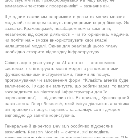
вимагаючи текстових посередників", - зазначив він.
Ще одним важливим напрямком є розвиток малих мовних
моделей, які згодом стануть популярними серед бізнесу. Як
зазначає Краковецький, незабаром кожна компанія,
незалежно від сфери діяльності - чи то юридична, медична,
чи політична - зможе використовувати свої власні
налаштовані моделі. Однак для реалізації цього плану
необхідно створити відповідну інфраструктуру.
Спікер акцентував увагу на AI-агентах — автономних
системах, які інтегрують мовні моделі з різноманітними
функціональними інструментами, такими як пошук,
програмування чи заповнення форм. "Кількість агентів буде
величезною, і якщо ви запитуєте, що робити зараз, то варто
зосередитися на підготовці інфраструктури для їх
впровадження", — підкреслив він. Як приклад, Краковецький
навів агента Deep Research, який імітує діяльність аналітика:
він проводить пошук, порівнює та аналізує сотні джерел
відповідно до запитів користувача.
Генеральний директор DevRain особливо підкреслив
важливість Reason Models – систем, які володіють
можливостями міркування та стратегічного планування: "Це