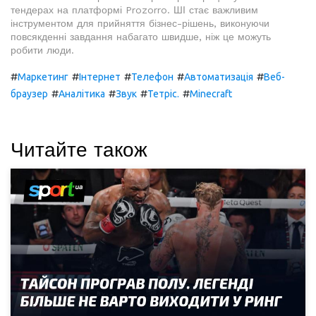
тендерах на платформі Prozorro. ШІ стає важливим
інструментом для прийняття бізнес-рішень, виконуючи
повсякденні завдання набагато швидше, ніж це можуть
робити люди.
#
#
#
#
#
Маркетинг
Інтернет
Телефон
Автоматизація
Веб-
#
#
#
#
браузер
Аналітика
Звук
Тетріс.
Minecraft
Читайте також