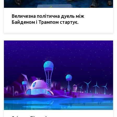
Величезна політична дуель між
Байденом і Трампом стартує.