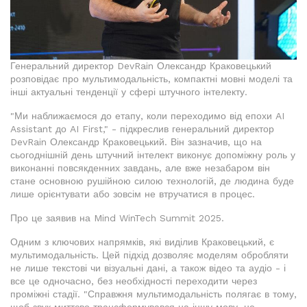
Генеральний директор DevRain Олександр Краковецький
розповідає про мультимодальність, компактні мовні моделі та
інші актуальні тенденції у сфері штучного інтелекту.
"Ми наближаємося до етапу, коли переходимо від епохи AI
Assistant до AI First," - підкреслив генеральний директор
DevRain Олександр Краковецький. Він зазначив, що на
сьогоднішній день штучний інтелект виконує допоміжну роль у
виконанні повсякденних завдань, але вже незабаром він
стане основною рушійною силою технологій, де людина буде
лише орієнтувати або зовсім не втручатися в процес.
Про це заявив на Mind WinTech Summit 2025.
Одним з ключових напрямків, які виділив Краковецький, є
мультимодальність. Цей підхід дозволяє моделям обробляти
не лише текстові чи візуальні дані, а також відео та аудіо - і
все це одночасно, без необхідності переходити через
проміжні стадії. "Справжня мультимодальність полягає в тому,
щоб звук миттєво трансформувався на іншу мову, не