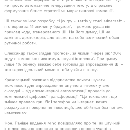
не просто автоматичне генерування тексту, а справжнє
формування бізнес-стратегії чи маркетингової кампанії".
ШІ також змінює розробку. "Цю гру - Tetris у стилі Minecraft -
я створив за 15 хвилин у браузері", - демонстрував він
приклад коду, згенерованого ШІ. На його думку, ШІ не
замінить архітекторів, але візьме на себе величезний обсяг
рутинної роботи.
Олександр також згадав прогнози, за якими "через рік 100%
коду в компаніях писатимуть штучні інтелекти". При цьому
лише 1% бізнесу вважає себе готовим до впровадження ШІ -
тож зараз ідеальний момент, аби увійти в гонку.
Краковецький закликав підприємства почати шукати
можливості для впровадження штучного інтелекту вже
сьогодні – від елементарної автоматизації процесів до
комплексної цифрової трансформації. "Це технологія, що
змінює правила гри. Як і телефон чи інтернет, важко
розрахувати повернення інвестицій, але обійтися без неї вже
неможливо".
Фон. Раніше видання Mind повідомляло про те, як штучний
інтелект значно спростив та прискорив процес участі в