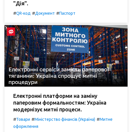
"Дія".
#
#
#
QR-код
Документ
Паспорт
Електронні платформи на заміну
паперовим формальностям: Україна
модернізує митні процеси.
#
#
#
Товари
Міністерство фінансів (Україна)
Митне
оформлення