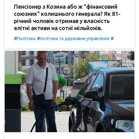
Пенсіонер з Козина або ж "фінансовий
союзник" колишнього генерала? Як 81-
річний чоловік отримав у власність
елітні активи на сотні мільйонів.
#
#
#
Політика
політика та державне управління