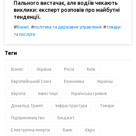
Пального вистачає, але водіїв чекають
виклики: експерт розповів про майбутні
тенденції.
#
#
#
Бізнес
політика та державне управління
товари
та послуги
Теги
Бізнес
Україна
Росія
Київ
Європейський Союз
Економіка
Українці
Європа
Інвестиції
Українська гривня
Дональд Трамп
Інфраструктура
Товари
Підприємництво
Бюджет
Електрична енергія
Банк
Євро