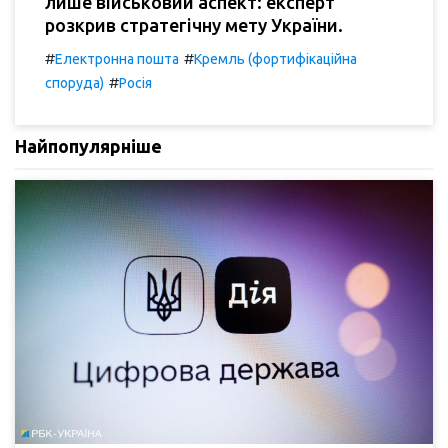
лише військовий аспект: експерт
розкрив стратегічну мету України.
#
#
Електронна пошта
Кремль (фортифікаційна
#
споруда)
Росія
Найпопулярніше