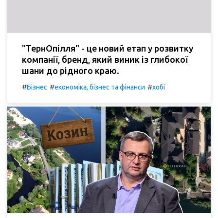
"ТернОпілля" - це новий етап у розвитку
компанії, бренд, який виник із глибокої
шани до рідного краю.
#
#
#
Бізнес
економіка, бізнес та фінанси
хобі