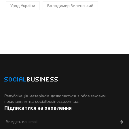
Уряд України
Володимир Зеленський
SOCIAL
BUSINESS
Републікація матеріалів дозволяється з обов'язковим
посиланням на socialbusiness.com.ua.
Підписатися на оновлення