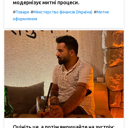
модернізує митні процеси.
#
#
#
Товари
Міністерство фінансів (Україна)
Митне
оформлення
Оцініть це, а потім вирушайте на зустріч: