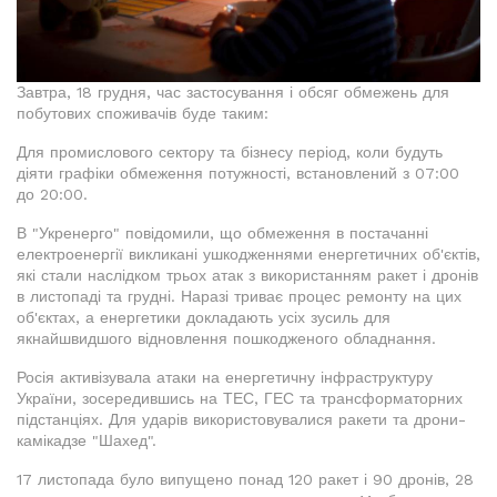
Завтра, 18 грудня, час застосування і обсяг обмежень для
побутових споживачів буде таким:
Для промислового сектору та бізнесу період, коли будуть
діяти графіки обмеження потужності, встановлений з 07:00
до 20:00.
В "Укренерго" повідомили, що обмеження в постачанні
електроенергії викликані ушкодженнями енергетичних об'єктів,
які стали наслідком трьох атак з використанням ракет і дронів
в листопаді та грудні. Наразі триває процес ремонту на цих
об'єктах, а енергетики докладають усіх зусиль для
якнайшвидшого відновлення пошкодженого обладнання.
Росія активізувала атаки на енергетичну інфраструктуру
України, зосередившись на ТЕС, ГЕС та трансформаторних
підстанціях. Для ударів використовувалися ракети та дрони-
камікадзе "Шахед".
17 листопада було випущено понад 120 ракет і 90 дронів, 28