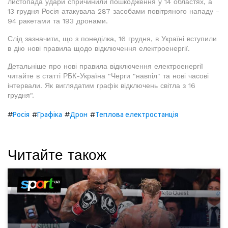
листопада удари спричинили пошкодження у 14 областях, а
13 грудня Росія атакувала 287 засобами повітряного нападу -
94 ракетами та 193 дронами.
Слід зазначити, що з понеділка, 16 грудня, в Україні вступили
в дію нові правила щодо відключення електроенергії.
Детальніше про нові правила відключення електроенергії
читайте в статті РБК-Україна "Черги "навпіл" та нові часові
інтервали. Як виглядатим графік відключень світла з 16
грудня".
#
#
#
#
Росія
Графіка
Дрон
Теплова електростанція
Читайте також