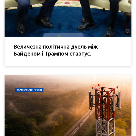
Величезна політична дуель між
Байденом і Трампом стартує.