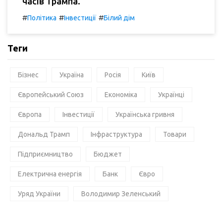
часів Трампа.
#
#
#
Політика
Інвестиції
Білий дім
Теги
Бізнес
Україна
Росія
Київ
Європейський Союз
Економіка
Українці
Європа
Інвестиції
Українська гривня
Дональд Трамп
Інфраструктура
Товари
Підприємництво
Бюджет
Електрична енергія
Банк
Євро
Уряд України
Володимир Зеленський