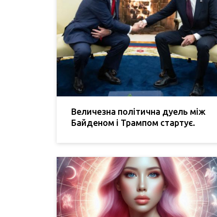
Величезна політична дуель між
Байденом і Трампом стартує.