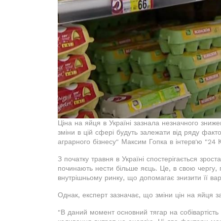
Ціна на яйця в Україні зазнала незначного зниж
зміни в цій сфері будуть залежати від ряду факто
аграрного бізнесу" Максим Гопка в інтерв'ю "24 
З початку травня в Україні спостерігається зрост
починають нести більше яєць. Це, в свою чергу, 
внутрішньому ринку, що допомагає знизити її варт
Однак, експерт зазначає, що зміни цін на яйця з
"В даний момент основний тягар на собівартість