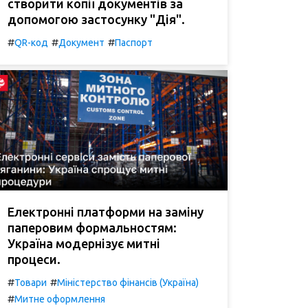
створити копії документів за
допомогою застосунку "Дія".
#
#
#
QR-код
Документ
Паспорт
Електронні платформи на заміну
паперовим формальностям:
Україна модернізує митні
процеси.
#
#
Товари
Міністерство фінансів (Україна)
#
Митне оформлення