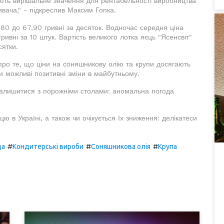
ають вирішальне значення для рентабельності виробництва
ивача," - підкреслив Максим Гопка.
,80 до 67,90 гривні за десяток. Водночас середня ціна
ривні за 10 штук. Вартість великого лотка яєць "Ясенсвіт"
сятки.
ро те, що ціни на соняшникову олію та крупи досягають
 чи можливі позитивні зміни в майбутньому.
залишитися з порожніми столами: аномальна погода
цю в Україні, а також чи очікується їх зниження: делікатеси
#
#
#
да
Кондитерські вироби
Соняшникова олія
Крупа