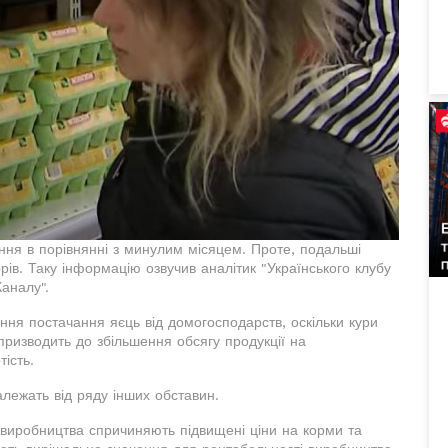
ення в порівнянні з минулим місяцем. Проте, подальші
рів. Таку інформацію озвучив аналітик "Українського клубу
Каналу".
ання постачання яєць від домогосподарств, оскільки кури
призводить до збільшення обсягу продукції на
ість.
алежать від ряду інших обставин.
 виробництва спричиняють підвищені ціни на корми та