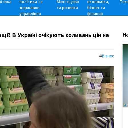
ітика
політика та
Мистецтво
економіка,
Техн
державне
та розваги
бізнес та
управління
фінанси
і? В Україні очікують коливань цін на
Н
#
Бізнес