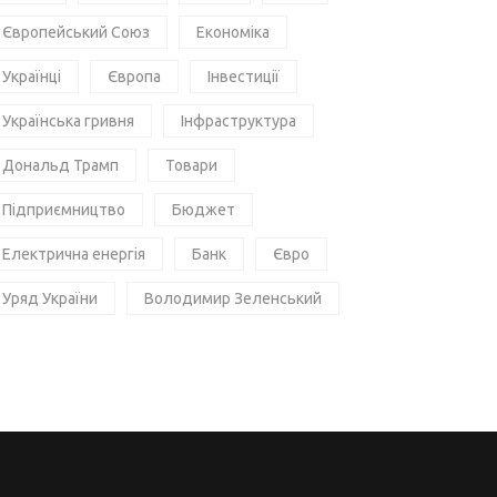
Європейський Союз
Економіка
Українці
Європа
Інвестиції
Українська гривня
Інфраструктура
Дональд Трамп
Товари
Підприємництво
Бюджет
Електрична енергія
Банк
Євро
Уряд України
Володимир Зеленський