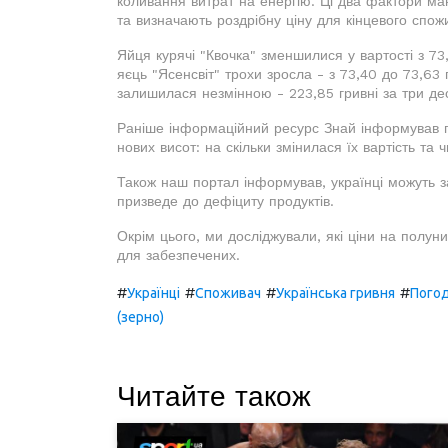
коливання витрат на енергію. Ці два фактори м
та визначають роздрібну ціну для кінцевого спож
Яйця курячі "Квочка" зменшилися у вартості з 73
яєць "Ясенсвіт" трохи зросла - з 73,40 до 73,63 г
залишилася незмінною - 223,85 гривні за три де
Раніше інформаційний ресурс Знай інформував п
нових висот: на скільки змінилася їх вартість та
Також наш портал інформував, українці можуть 
призведе до дефіциту продуктів.
Окрім цього, ми досліджували, які ціни на полуни
для забезпечених.
#
#
#
#
Українці
Споживач
Українська гривня
Пого
(зерно)
Читайте також