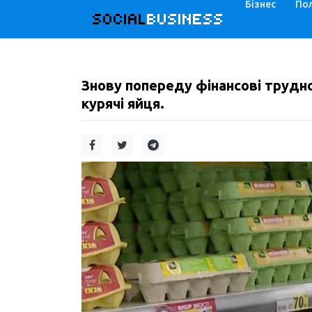
Бізнес
Пол
SOCIAL
BUSINESS
Знову попереду фінансові труднощ
курячі яйця.