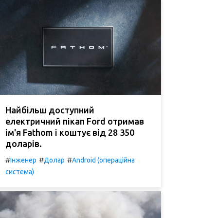
Найбільш доступний
електричний пікап Ford отримав
ім'я Fathom і коштує від 28 350
доларів.
#
#
#
Інженер
Долар
Android (операційна
система)