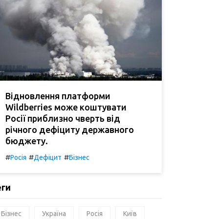
Відновлення платформи
Wildberries може коштувати
Росії приблизно чверть від
річного дефіциту державного
бюджету.
#
#
#
Росія
Дефіцит
Бізнес
еги
Бізнес
Україна
Росія
Київ