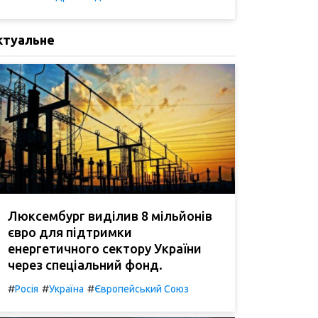
ктуальне
Люксембург виділив 8 мільйонів
євро для підтримки
енергетичного сектору України
через спеціальний фонд.
#
#
#
Росія
Україна
Європейський Союз