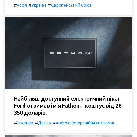
#
#
#
Росія
Україна
Європейський Союз
Найбільш доступний електричний пікап
Ford отримав ім'я Fathom і коштує від 28
350 доларів.
#
#
#
Інженер
Долар
Android (операційна система)