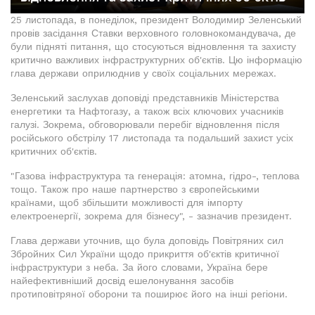
25 листопада, в понеділок, президент Володимир Зеленський
провів засідання Ставки верховного головнокомандувача, де
були підняті питання, що стосуються відновлення та захисту
критично важливих інфраструктурних об'єктів. Цю інформацію
глава держави оприлюднив у своїх соціальних мережах.
Зеленський заслухав доповіді представників Міністерства
енергетики та Нафтогазу, а також всіх ключових учасників
галузі. Зокрема, обговорювали перебіг відновлення після
російського обстрілу 17 листопада та подальший захист усіх
критичних об'єктів.
"Газова інфраструктура та генерація: атомна, гідро-, теплова
тощо. Також про наше партнерство з європейськими
країнами, щоб збільшити можливості для імпорту
електроенергії, зокрема для бізнесу", - зазначив президент.
Глава держави уточнив, що була доповідь Повітряних сил
Збройних Сил України щодо прикриття об'єктів критичної
інфраструктури з неба. За його словами, Україна бере
найефективніший досвід ешелонування засобів
протиповітряної оборони та поширює його на інші регіони.