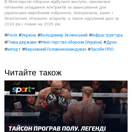
В Міністерстві оборони відбулися виступи, присвячені
питанням укладання контрактів та авансування для
українських виробників озброєння, боєприпасів, ракет і
безпілотних літальних апаратів, а також підсумкові дані за
2024 рік і плани на 2025 рік.
#
#
#
#
Росія
Україна
Володимир Зеленський
Інфраструктура
#
#
#
Глава держави
Міністерство оборони (Україна)
Дрон
#
#
#
Імпорт
Верховний Головнокомандувач
Засоби ППО
Читайте також