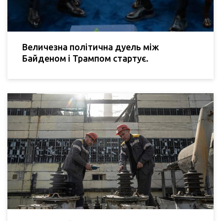
Величезна політична дуель між
Байденом і Трампом стартує.