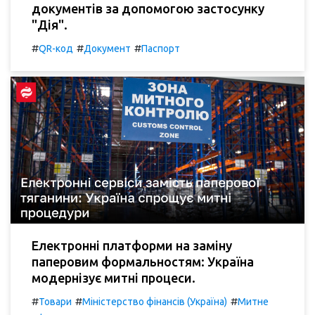
документів за допомогою застосунку
"Дія".
#
#
#
QR-код
Документ
Паспорт
Електронні платформи на заміну
паперовим формальностям: Україна
модернізує митні процеси.
#
#
#
Товари
Міністерство фінансів (Україна)
Митне