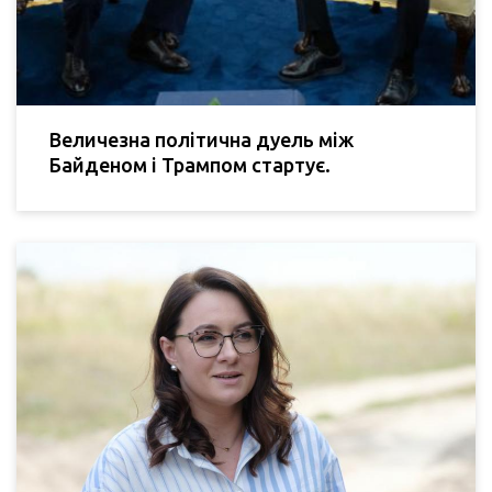
Величезна політична дуель між
Байденом і Трампом стартує.