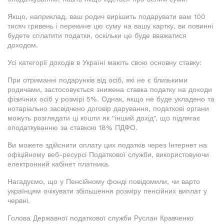
Якщо, наприклад, ваш родич вирішить подарувати вам 100
тисяч гривень і перекине цю суму на вашу картку, ви повинні
будете сплатити податки, оскільки це буде вважатися
доходом.
Усі категорії доходів в Україні мають свою основну ставку:
При отриманні подарунків від осіб, які не є близькими
родичами, застосовується знижена ставка податку на доходи
фізичних осіб у розмірі 5%. Однак, якщо не буде укладено та
нотаріально засвідчено договір дарування, податкові органи
можуть розглядати ці кошти як "інший дохід", що підлягає
оподаткуванню за ставкою 18% ПДФО.
Ви можете здійснити оплату цих податків через Інтернет на
офіційному веб-ресурсі Податкової служби, використовуючи
електронний кабінет платника.
Нагадуємо, що у Пенсійному фонді повідомили, чи варто
українцям очікувати збільшення розміру пенсійних виплат у
червні.
Голова Державної податкової служби Руслан Кравченко