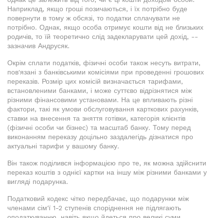
Наприклад, якщо гроші позичаються, і їх потрібно буде
повернути в тому ж обсязі, то податки сплачувати не
потрібно. Однак, якщо особа отримує кошти від не близьких
родичів, то їй теоретично слід задекларувати цей дохід, --
зазначив Андрусяк.
Окрім сплати податків, фізичні особи також несуть витрати,
пов'язані з банківськими комісіями при проведенні грошових
переказів. Розмір цих комісій визначається тарифами,
встановленими банками, і може суттєво відрізнятися між
різними фінансовими установами. На це впливають різні
фактори, такі як умови обслуговування карткових рахунків,
ставки на внесення та зняття готівки, категорія клієнтів
(фізичні особи чи бізнес) та масштаб банку. Тому перед
виконанням переказу доцільно заздалегідь дізнатися про
актуальні тарифи у вашому банку.
Він також поділився інформацією про те, як можна здійснити
переказ коштів з однієї картки на іншу між різними банками у
вигляді подарунка.
Податковий кодекс чітко передбачає, що подарунки між
членами сім'ї 1-2 ступенів споріднення не підлягають
оподаткуванню, навіть якщо йдеться про великі суми.