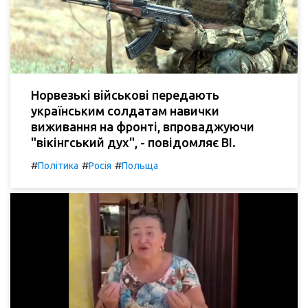
Норвезькі військові передають
українським солдатам навички
виживання на фронті, впроваджуючи
"вікінгський дух", - повідомляє BI.
#
#
#
Політика
Росія
Польща