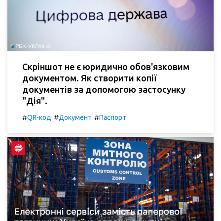
Скріншот не є юридично обов'язковим
документом. Як створити копії
документів за допомогою застосунку
"Дія".
#
#
#
QR-код
Документ
Паспорт