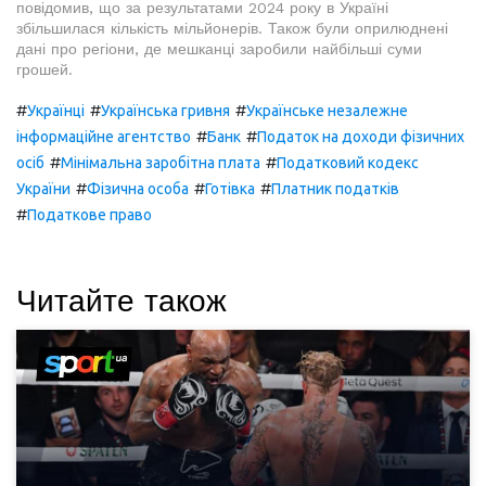
повідомив, що за результатами 2024 року в Україні
збільшилася кількість мільйонерів. Також були оприлюднені
дані про регіони, де мешканці заробили найбільші суми
грошей.
#
#
#
Українці
Українська гривня
Українське незалежне
#
#
інформаційне агентство
Банк
Податок на доходи фізичних
#
#
осіб
Мінімальна заробітна плата
Податковий кодекс
#
#
#
України
Фізична особа
Готівка
Платник податків
#
Податкове право
Читайте також