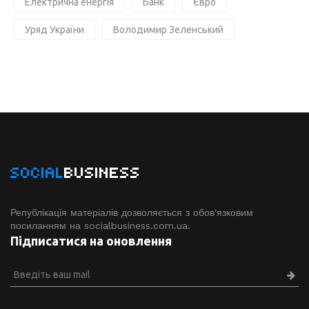
Електрична енергія
Банк
Євро
Уряд України
Володимир Зеленський
SOCIAL
BUSINESS
Републікація матеріалів дозволяється з обов'язковим
посиланням на socialbusiness.com.ua.
Підписатися на оновлення