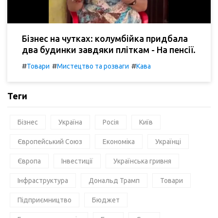
Бізнес на чутках: колумбійка придбала
два будинки завдяки пліткам - На пенсії.
#
#
#
Товари
Мистецтво та розваги
Кава
Теги
Бізнес
Україна
Росія
Київ
Європейський Союз
Економіка
Українці
Європа
Інвестиції
Українська гривня
Інфраструктура
Дональд Трамп
Товари
Підприємництво
Бюджет