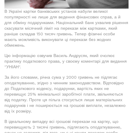
В Україні картки банківських установ набули великої
популярності не лише для ведення фінансових справ, а й
для обміну подарунками. Національний банк ухвалив рішення
скасувати місячний ліміт на перекази між картками, який
раніше складав 150 тисяч гривень. Тепер фізичні особи
мають можливість виконувати ці перекази без жодних
обмежень.
Цю інформацію озвучив Василь Андрусяк, який очолює
практику податкового права, у своєму коментарі для видання
"УНІАН".
За його словами, річна сума у 2000 гривень не підлягає
оподаткуванню, згідно з чинним законодавством. Відповідно
до Податкового кодексу, подарунки, вартість яких не
перевищує 25% мінімальної заробітної плати, звільняються
від податку. Проте ця пільга стосується лише матеріальних
подарунків і не поширюється на грошові виплати, незалежно
від їх розміру.
В ідеальному випадку всі грошові перекази на картку, що
перевищують 2 тисячі гривень, підлягають оподаткуванню,
однак це залежить від того, чи є ці кошти доходом особи.