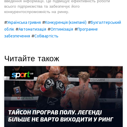
введення інформації. Це підвищує ефективність роботи
всього підприємства та забезпечує його
конкурентоспроможність на ринку.
#
#
#
Українська гривня
Конкуренція (компанії)
Бухгалтерський
#
#
#
облік
Автоматизація
Оптимізація
Програмне
#
забезпечення
Собівартість
Читайте також