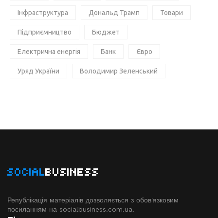
Інфраструктура
Дональд Трамп
Товари
Підприємництво
Бюджет
Електрична енергія
Банк
Євро
Уряд України
Володимир Зеленський
SOCIAL
BUSINESS
Републікація матеріалів дозволяється з обов'язковим
посиланням на socialbusiness.com.ua.