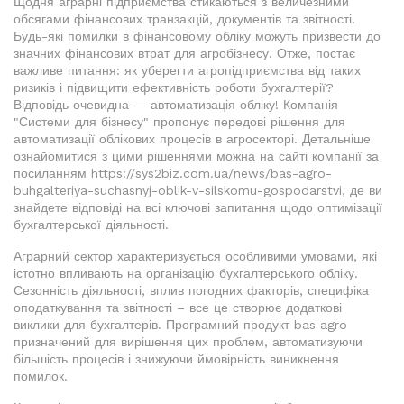
Щодня аграрні підприємства стикаються з величезними
обсягами фінансових транзакцій, документів та звітності.
Будь-які помилки в фінансовому обліку можуть призвести до
значних фінансових втрат для агробізнесу. Отже, постає
важливе питання: як уберегти агропідприємства від таких
ризиків і підвищити ефективність роботи бухгалтерії?
Відповідь очевидна — автоматизація обліку! Компанія
"Системи для бізнесу" пропонує передові рішення для
автоматизації облікових процесів в агросекторі. Детальніше
ознайомитися з цими рішеннями можна на сайті компанії за
посиланням https://sys2biz.com.ua/news/bas-agro-
buhgalteriya-suchasnyj-oblik-v-silskomu-gospodarstvi, де ви
знайдете відповіді на всі ключові запитання щодо оптимізації
бухгалтерської діяльності.
Аграрний сектор характеризується особливими умовами, які
істотно впливають на організацію бухгалтерського обліку.
Сезонність діяльності, вплив погодних факторів, специфіка
оподаткування та звітності – все це створює додаткові
виклики для бухгалтерів. Програмний продукт bas agro
призначений для вирішення цих проблем, автоматизуючи
більшість процесів і знижуючи ймовірність виникнення
помилок.