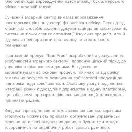
Ключові вигоди впровадження автоматизації бухгалтерського
обліку в аграрній галузі:
Сучасний аграрний сектор вимагає впровадження
новаторських рішень у сфері фінансового обліку. Перехід від
класичних способів ведення документації до автоматизованих
систем не тільки сприяє оптимізації існуючих процесів, але й
відкриває нові горизонти для аналізу та стратегічного
планування.
Програмний продукт "Бас Агро" розроблений з урахуванням
особливостей аграрного сектору і пропонує цілісний підхід до
управління фінансовими даними. Він дозволяє
автоматизувати всі основні процеси, починаючи від обліку
земельних ресурсів та визначення собівартості продукції до
підготовки податкової звітності. Особливу увагу приділяється
інтеграції різних підрозділів підприємства в єдину платформу,
що забезпечує прозорість фінансових операцій та швидкість
прийняття рішень.
Завдяки впровадженню автоматизованих систем, керівники
отримують можливість приймати обґрунтовані управлінські
рішення на основі актуальних даних, а бухгалтери можуть
зосередитися на аналітичній роботі замість рутинного