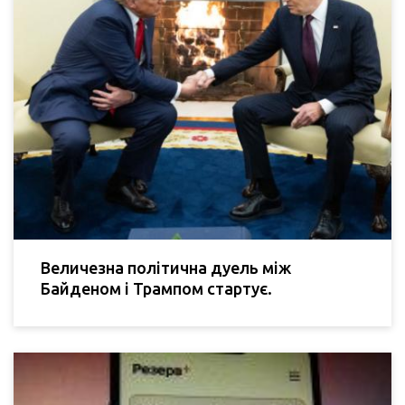
Величезна політична дуель між
Байденом і Трампом стартує.