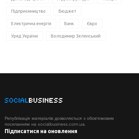
Підприємництво
Бюджет
Електрична енергія
Банк
Євро
Уряд України
Володимир Зеленський
SOCIAL
BUSINESS
Републікація матеріалів дозволяється з обов'язковим
посиланням на socialbusiness.com.ua.
Підписатися на оновлення