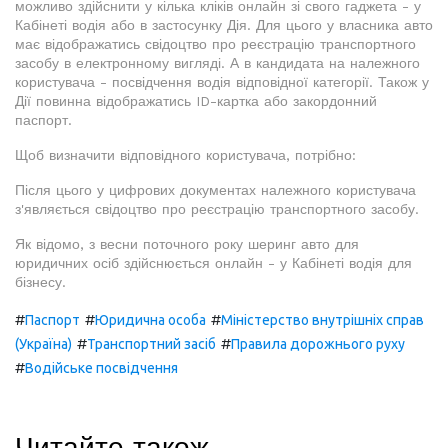
можливо здійснити у кілька кліків онлайн зі свого гаджета - у
Кабінеті водія або в застосунку Дія. Для цього у власника авто
має відображатись свідоцтво про реєстрацію транспортного
засобу в електронному вигляді. А в кандидата на належного
користувача - посвідчення водія відповідної категорії. Також у
Дії повинна відображатись ID-картка або закордонний
паспорт.
Щоб визначити відповідного користувача, потрібно:
Після цього у цифрових документах належного користувача
з'являється свідоцтво про реєстрацію транспортного засобу.
Як відомо, з весни поточного року шеринг авто для
юридичних осіб здійснюється онлайн - у Кабінеті водія для
бізнесу.
#
#
#
Паспорт
Юридична особа
Міністерство внутрішніх справ
#
#
(Україна)
Транспортний засіб
Правила дорожнього руху
#
Водійське посвідчення
Читайте також