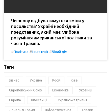
Чи знову відбуватимуться зміни у
посольстві? Україні необхідний
представник, який має глибоке
розуміння американської політики за
часів Трампа.
#
#
#
Політика
Інвестиції
Білий дім
Теги
Бізнес
Україна
Росія
Київ
Європейський Союз
Економіка
Українці
Європа
Інвестиції
Українська гривня
Дональд Трамп
Інфраструктура
Товари