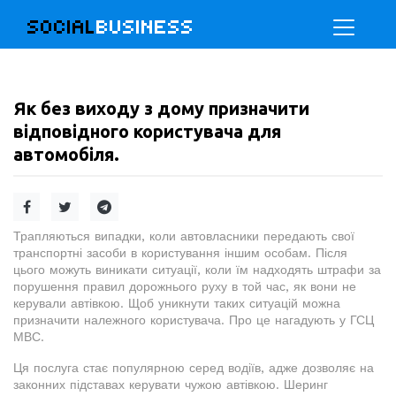
SOCIAL
BUSINESS
Як без виходу з дому призначити
відповідного користувача для
автомобіля.
Трапляються випадки, коли автовласники передають свої
транспортні засоби в користування іншим особам. Після
цього можуть виникати ситуації, коли їм надходять штрафи за
порушення правил дорожнього руху в той час, як вони не
керували автівкою. Щоб уникнути таких ситуацій можна
призначити належного користувача. Про це нагадують у ГСЦ
МВС.
Ця послуга стає популярною серед водіїв, адже дозволяє на
законних підставах керувати чужою автівкою. Шеринг