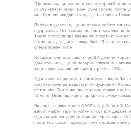
"Це означає, що ми не втрачаємо трильйон дола
хочуть укласти угоду. Вони дуже сильно хочуть у
має бути справедлива угода", - наголосив Трамп
Політик підкреслив, що не планує робити винятки
підприємств. Він вважає, що такі послаблення не
Трамп оголосив про введення імпортних мит на то
потрапила до цього списку. Вже з 5 квітня почали
спеціалізовані мита.
Невдовзі було оголошено про 90-денний мораторі
домі уточнили, що ця перерва пов'язана з актив
застосовується єдиний тариф у розмірі 10%.
Одночасно з цим мита на китайські товари були
аргументуючи це недостатніми зусиллями Китаю,
фентанілу. Таким чином, загальна ставка мит на к
12 квітня Пекін підвищив тарифи на американськ
Як раніше повідомляло OBOZ.UA, у Сенаті США 
імпорт нафти, газу та урану з Росії для держав, 
відмовиться від участі в мирних переговорах. Ц
проти Російської Федерації і вже отримав значн