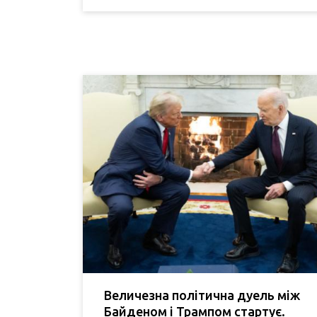
Величезна політична дуель між
Байденом і Трампом стартує.