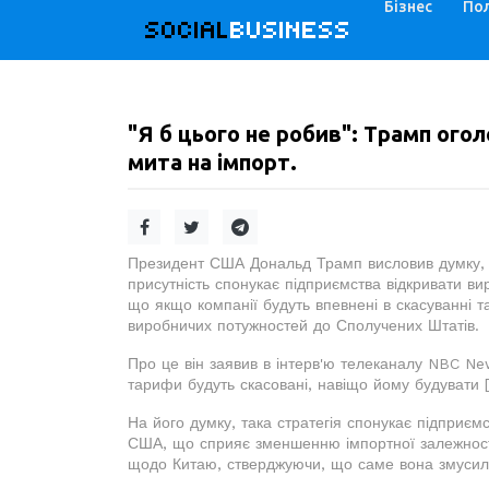
Бізнес
Пол
SOCIAL
BUSINESS
"Я б цього не робив": Трамп ого
мита на імпорт.
Президент США Дональд Трамп висловив думку, щ
присутність спонукає підприємства відкривати ви
що якщо компанії будуть впевнені в скасуванні т
виробничих потужностей до Сполучених Штатів.
Про це він заявив в інтерв'ю телеканалу NBC New
тарифи будуть скасовані, навіщо йому будувати 
На його думку, така стратегія спонукає підприєм
США, що сприяє зменшенню імпортної залежності
щодо Китаю, стверджуючи, що саме вона змусила