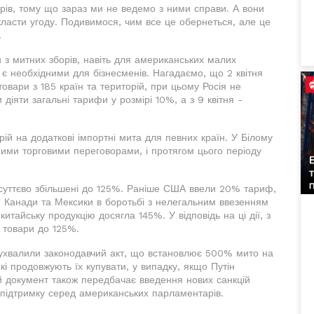
рів, тому що зараз ми не ведемо з ними справи. А вони
класти угоду. Подивимося, чим все це обернеться, але це
.
 з митних зборів, навіть для американських малих
 є необхідними для бізнесменів. Нагадаємо, що 2 квітня
вари з 185 країн та територій, при цьому Росія не
 діяти загальні тарифи у розмірі 10%, а з 9 квітня -
й на додаткові імпортні мита для певних країн. У Білому
ними торговими переговорами, і протягом цього періоду
 суттєво збільшені до 125%. Раніше США ввели 20% тариф,
 Канади та Мексики в боротьбі з нелегальним ввезенням
итайську продукцію досягла 145%. У відповідь на ці дії, з
і товари до 125%.
ухвалили законодавчий акт, що встановлює 500% мито на
які продовжують їх купувати, у випадку, якщо Путін
ей документ також передбачає введення нових санкцій
у підтримку серед американських парламентарів.