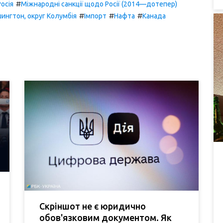
#
Росія
Міжнародні санкції щодо Росії (2014—дотепер)
#
#
#
ингтон, округ Колумбія
Імпорт
Нафта
Канада
Скріншот не є юридично
обов'язковим документом. Як