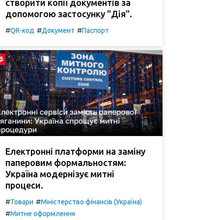
створити копії документів за
допомогою застосунку "Дія".
#
#
#
QR-код
Документ
Паспорт
Електронні платформи на заміну
паперовим формальностям:
Україна модернізує митні
процеси.
#
#
Товари
Міністерство фінансів (Україна)
#
Митне оформлення