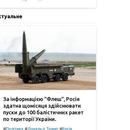
ктуальне
За інформацією "Флеш", Росія
здатна щомісяця здійснювати
пуски до 100 балістичних ракет
по території України.
#
#
#
Політика
Дональд Трамп
Росія