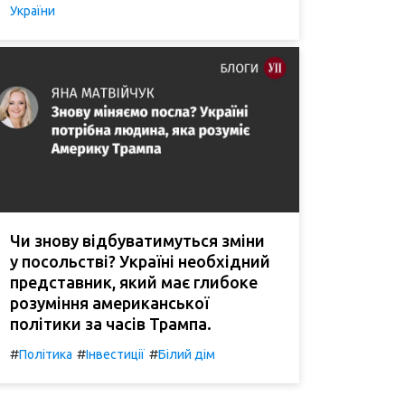
України
Чи знову відбуватимуться зміни
у посольстві? Україні необхідний
представник, який має глибоке
розуміння американської
політики за часів Трампа.
#
#
#
Політика
Інвестиції
Білий дім