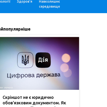
ології
Здоров'я
Навколишнє
середовище
айпопулярніше
Скріншот не є юридично
обов'язковим документом. Як