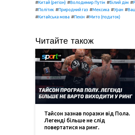
#
#
#
#
Китай (регіон)
Володимир Путін
Білий дім
#
#
#
#
#
Політик
Природний газ
Мексика
Уран
Ваш
#
#
#
Китайська мова
Пекін
Мито (податок)
Читайте також
Тайсон зазнав поразки від Пола.
Легенді більше не слід
повертатися на ринг.