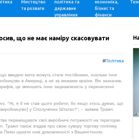
ітика
Мистецтво
політика та
економіка,
Техн
та розваги
державне
бізнес та
управління
фінанси
лосив, що не має наміру скасовувати
Н
#
Політика
о введені мита можуть стати постійними, оскільки їхня
робництво в Америці, а не за межами країни. Він зазначив,
арифів, це зменшить їхню зацікавленість у перенесенні
s. "Ні, я б не став цього робити, бо якщо хтось думає, що
[виробництво] у Сполучених Штатах?", - заявив Трамп.
ства переміщувати свої виробничі потужності на територію
. Трамп також згадав про свою сувору торгову політику
 Пекін шукати нові домовленості з Вашингтоном.