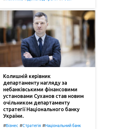
Колишній керівник
департаменту нагляду за
небанківськими фінансовими
установами Суханов став новим
очільником департаменту
стратегії Національного банку
України.
#
#
#
Бізнес
Стратегія
Національний банк