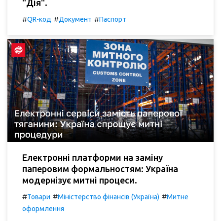
"Дія".
#
#
#
QR-код
Документ
Паспорт
Електронні платформи на заміну
паперовим формальностям: Україна
модернізує митні процеси.
#
#
#
Товари
Міністерство фінансів (Україна)
Митне
оформлення