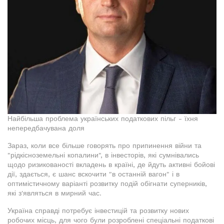
Найбільша проблема українських податкових пільг - їхня
непередбачувана доля
Зараз, коли все більше говорять про припинення війни та
"рідкісноземельні копалини", в інвесторів, які сумнівались
щодо ризикованості вкладень в країні, де йдуть активні бойові
дії, здається, є шанс вскочити "в останній вагон" і в
оптимістичному варіанті розвитку подій обігнати суперників,
які з'являться в мирний час.
Україна справді потребує інвестицій та розвитку нових
робочих місць, для чого були розроблені спеціальні податкові