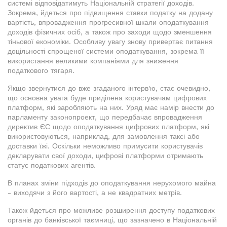
системі відповідатимуть Національній стратегії доходів.
Зокрема, йдеться про підвищення ставки податку на додану
вартість, впровадження прогресивної шкали оподаткування
доходів фізичних осіб, а також про заходи щодо зменшення
тіньової економіки. Особливу увагу знову привертає питання
доцільності спрощеної системи оподаткування, зокрема її
використання великими компаніями для зниження
податкового тягаря.
Якщо звернутися до вже згаданого інтерв'ю, стає очевидно,
що основна увага буде приділена користувачам цифрових
платформ, які заробляють на них. Уряд має намір внести до
парламенту законопроект, що передбачає впровадження
директив ЄС щодо оподаткування цифрових платформ, які
використовуються, наприклад, для замовлення таксі або
доставки їжі. Оскільки неможливо примусити користувачів
декларувати свої доходи, цифрові платформи отримають
статус податкових агентів.
В планах зміни підходів до оподаткування нерухомого майна
- виходячи з його вартості, а не квадратних метрів.
Також йдеться про можливе розширення доступу податкових
органів до банківської таємниці, що зазначено в Національній