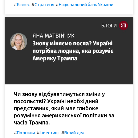
#
#
#
Бізнес
Стратегія
Національний банк України
Чи знову відбуватимуться зміни у
посольстві? Україні необхідний
представник, який має глибоке
розуміння американської політики за
часів Трампа.
#
#
#
Політика
Інвестиції
Білий дім