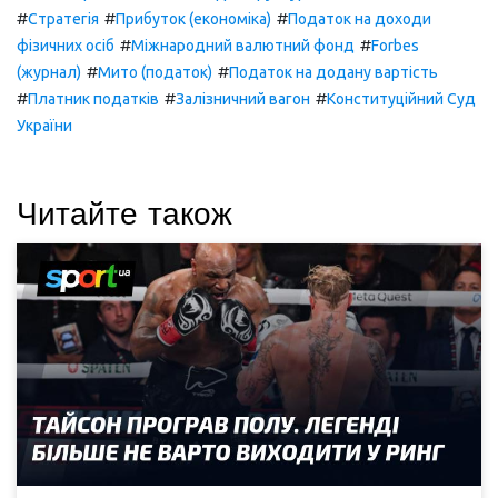
#
#
#
Стратегія
Прибуток (економіка)
Податок на доходи
#
#
фізичних осіб
Міжнародний валютний фонд
Forbes
#
#
(журнал)
Мито (податок)
Податок на додану вартість
#
#
#
Платник податків
Залізничний вагон
Конституційний Суд
України
Читайте також