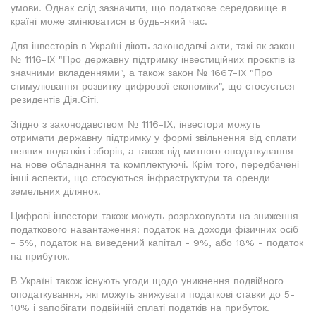
умови. Однак слід зазначити, що податкове середовище в
країні може змінюватися в будь-який час.
Для інвесторів в Україні діють законодавчі акти, такі як закон
№ 1116-IX "Про державну підтримку інвестиційних проєктів із
значними вкладеннями", а також закон № 1667-IX "Про
стимулювання розвитку цифрової економіки", що стосується
резидентів Дія.Сіті.
Згідно з законодавством № 1116-ІХ, інвестори можуть
отримати державну підтримку у формі звільнення від сплати
певних податків і зборів, а також від митного оподаткування
на нове обладнання та комплектуючі. Крім того, передбачені
інші аспекти, що стосуються інфраструктури та оренди
земельних ділянок.
Цифрові інвестори також можуть розраховувати на зниження
податкового навантаження: податок на доходи фізичних осіб
- 5%, податок на виведений капітал - 9%, або 18% - податок
на прибуток.
В Україні також існують угоди щодо уникнення подвійного
оподаткування, які можуть знижувати податкові ставки до 5-
10% і запобігати подвійній сплаті податків на прибуток.