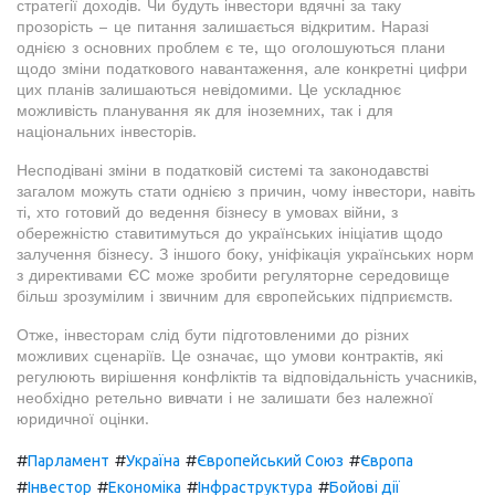
стратегії доходів. Чи будуть інвестори вдячні за таку
прозорість – це питання залишається відкритим. Наразі
однією з основних проблем є те, що оголошуються плани
щодо зміни податкового навантаження, але конкретні цифри
цих планів залишаються невідомими. Це ускладнює
можливість планування як для іноземних, так і для
національних інвесторів.
Несподівані зміни в податковій системі та законодавстві
загалом можуть стати однією з причин, чому інвестори, навіть
ті, хто готовий до ведення бізнесу в умовах війни, з
обережністю ставитимуться до українських ініціатив щодо
залучення бізнесу. З іншого боку, уніфікація українських норм
з директивами ЄС може зробити регуляторне середовище
більш зрозумілим і звичним для європейських підприємств.
Отже, інвесторам слід бути підготовленими до різних
можливих сценаріїв. Це означає, що умови контрактів, які
регулюють вирішення конфліктів та відповідальність учасників,
необхідно ретельно вивчати і не залишати без належної
юридичної оцінки.
#
#
#
#
Парламент
Україна
Європейський Союз
Європа
#
#
#
#
Інвестор
Економіка
Інфраструктура
Бойові дії