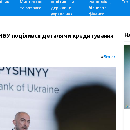
ітика
Мистецтво
політика та
економіка,
Техн
та розваги
державне
бізнес та
управління
фінанси
 НБУ поділився деталями кредитування
Н
#
Бізнес