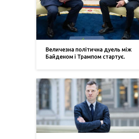
Величезна політична дуель між
Байденом і Трампом стартує.