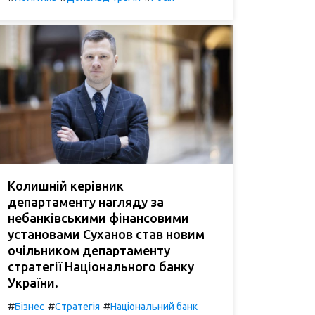
Колишній керівник
департаменту нагляду за
небанківськими фінансовими
установами Суханов став новим
очільником департаменту
стратегії Національного банку
України.
#
#
#
Бізнес
Стратегія
Національний банк