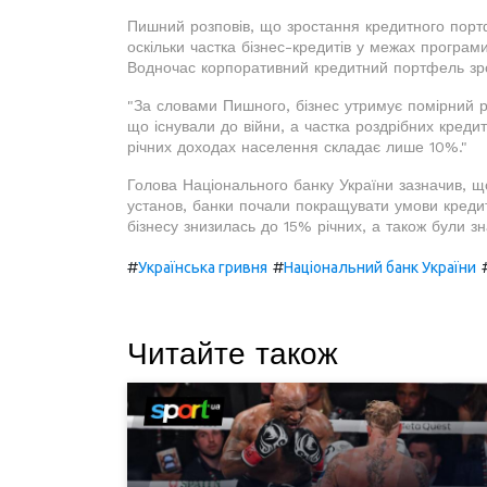
Пишний розповів, що зростання кредитного по
оскільки частка бізнес-кредитів у межах програ
Водночас корпоративний кредитний портфель зрос
"За словами Пишного, бізнес утримує помірний р
що існували до війни, а частка роздрібних кредиті
річних доходах населення складає лише 10%."
Голова Національного банку України зазначив, щ
установ, банки почали покращувати умови креди
бізнесу знизилась до 15% річних, а також були з
#
#
Українська гривня
Національний банк України
Читайте також