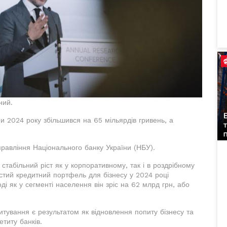
ний.
и 2024 року збільшився на 65 мільярдів гривень, а
равління Національного банку України (НБУ).
табільний ріст як у корпоративному, так і в роздрібному
истий кредитний портфель для бізнесу у 2024 році
ді як у сегменті населення він зріс на 62 млрд грн, або
итування є результатом як відновлення попиту бізнесу та
етиту банків.