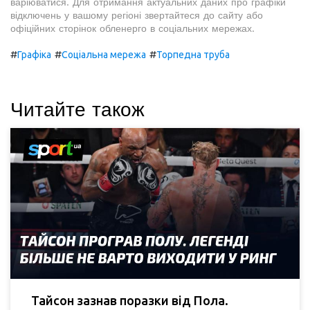
варіюватися. Для отримання актуальних даних про графіки
відключень у вашому регіоні звертайтеся до сайту або
офіційних сторінок обленерго в соціальних мережах.
#
#
#
Графіка
Соціальна мережа
Торпедна труба
Читайте також
Тайсон зазнав поразки від Пола.