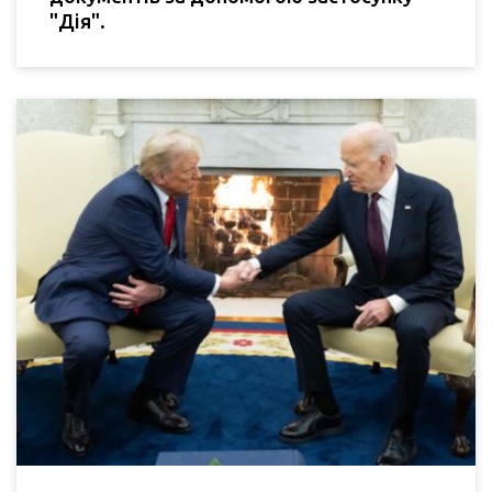
"Дія".