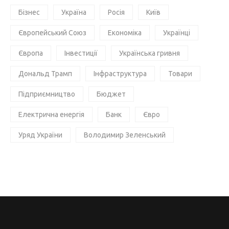
Бізнес
Україна
Росія
Київ
Європейський Союз
Економіка
Українці
Європа
Інвестиції
Українська гривня
Дональд Трамп
Інфраструктура
Товари
Підприємництво
Бюджет
Електрична енергія
Банк
Євро
Уряд України
Володимир Зеленський