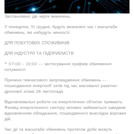
Заплановано дві черги вимкнень.
У понеділок, 10 грудня, будуть визначені час і масштаби
обмежень, які набудуть чинності:
ДЛЯ ПОБУТОВИХ СПОЖИВАЧІВ
ДЛЯ ІНДУСТРІЇ ТА ПІДПРИЄМСТВ
* 07:00 - 22:00 -- застосування графіків обмеження
потужності
Причина тимчасового запровадження обмежень --
пошкодження енергообʼєктів під час масованої ракетно-
дронової атаки 28 листопада
Відновлювальні роботи на енергетичних об'єктах тривають.
Фахівці енергетичного сектору активно займаються швидким
відновленням обладнання, пошкодженого внаслідок ворожих
дій.
Час дії та масштаби обмежень протягом доби можуть