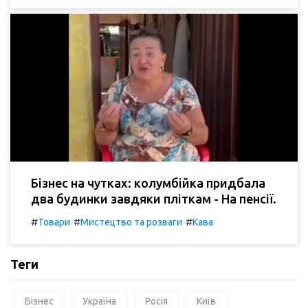
Бізнес на чутках: колумбійка придбала
два будинки завдяки пліткам - На пенсії.
#
#
#
Товари
Мистецтво та розваги
Кава
Теги
Бізнес
Україна
Росія
Київ