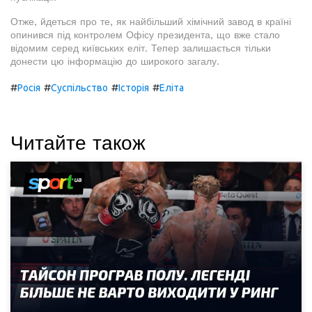
Отже, йдеться про те, як найбільший хімічний завод в країні
опинився під контролем Офісу президента, що вже стало
відомим серед київських еліт. Тепер залишається тільки
донести цю інформацію до широкого загалу.
#
#
#
#
Росія
Суспільство
Історія
Еліта
Читайте також