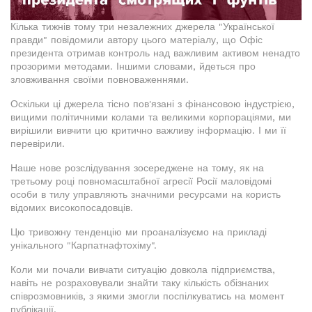
Кілька тижнів тому три незалежних джерела "Української
правди" повідомили автору цього матеріалу, що Офіс
президента отримав контроль над важливим активом ненадто
прозорими методами. Іншими словами, йдеться про
зловживання своїми повноваженнями.
Оскільки ці джерела тісно пов'язані з фінансовою індустрією,
вищими політичними колами та великими корпораціями, ми
вирішили вивчити цю критично важливу інформацію. І ми її
перевірили.
Наше нове розслідування зосереджене на тому, як на
третьому році повномасштабної агресії Росії маловідомі
особи в тилу управляють значними ресурсами на користь
відомих високопосадовців.
Цю тривожну тенденцію ми проаналізуємо на прикладі
унікального "Карпатнафтохіму".
Коли ми почали вивчати ситуацію довкола підприємства,
навіть не розраховували знайти таку кількість обізнаних
співрозмовників, з якими змогли поспілкуватись на момент
публікації.