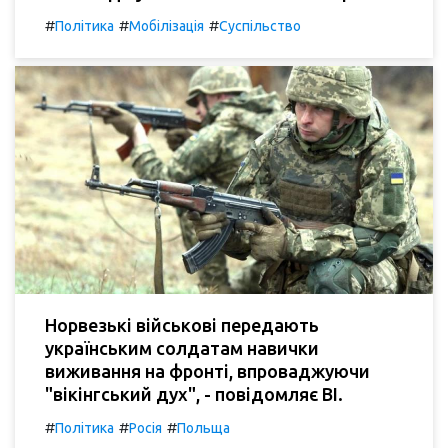
#
#
#
Політика
Мобілізація
Суспільство
Норвезькі військові передають
українським солдатам навички
виживання на фронті, впроваджуючи
"вікінгський дух", - повідомляє BI.
#
#
#
Політика
Росія
Польща