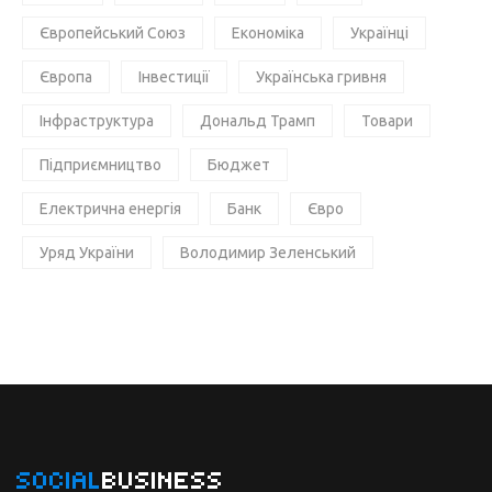
Європейський Союз
Економіка
Українці
Європа
Інвестиції
Українська гривня
Інфраструктура
Дональд Трамп
Товари
Підприємництво
Бюджет
Електрична енергія
Банк
Євро
Уряд України
Володимир Зеленський
SOCIAL
BUSINESS