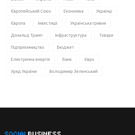
Європейський Союз
Економіка
Українці
Європа
Інвестиції
Українська гривня
Дональд Трамп
Інфраструктура
Товари
Підприємництво
Бюджет
Електрична енергія
Банк
Євро
Уряд України
Володимир Зеленський
SOCIAL
BUSINESS