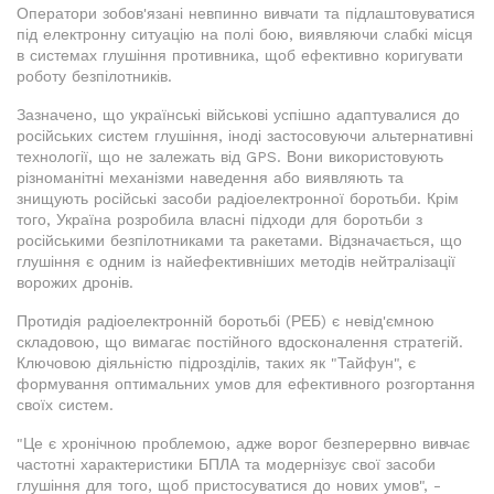
Оператори зобов'язані невпинно вивчати та підлаштовуватися
під електронну ситуацію на полі бою, виявляючи слабкі місця
в системах глушіння противника, щоб ефективно коригувати
роботу безпілотників.
Зазначено, що українські військові успішно адаптувалися до
російських систем глушіння, іноді застосовуючи альтернативні
технології, що не залежать від GPS. Вони використовують
різноманітні механізми наведення або виявляють та
знищують російські засоби радіоелектронної боротьби. Крім
того, Україна розробила власні підходи для боротьби з
російськими безпілотниками та ракетами. Відзначається, що
глушіння є одним із найефективніших методів нейтралізації
ворожих дронів.
Протидія радіоелектронній боротьбі (РЕБ) є невід'ємною
складовою, що вимагає постійного вдосконалення стратегій.
Ключовою діяльністю підрозділів, таких як "Тайфун", є
формування оптимальних умов для ефективного розгортання
своїх систем.
"Це є хронічною проблемою, адже ворог безперервно вивчає
частотні характеристики БПЛА та модернізує свої засоби
глушіння для того, щоб пристосуватися до нових умов", -