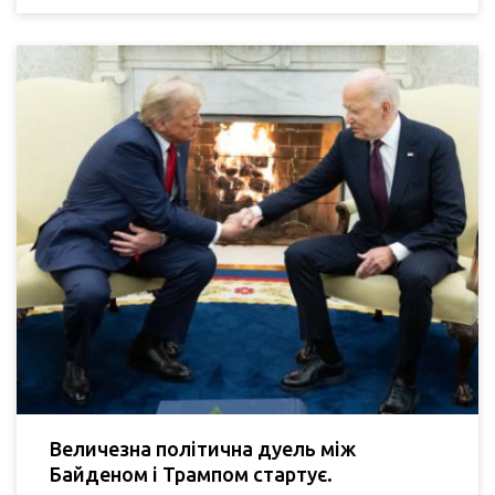
Величезна політична дуель між
Байденом і Трампом стартує.