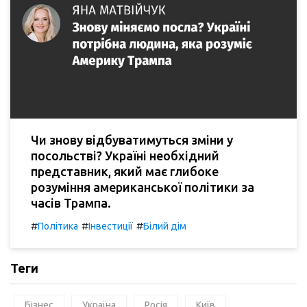
Чи знову відбуватимуться зміни у
посольстві? Україні необхідний
представник, який має глибоке
розуміння американської політики за
часів Трампа.
#
#
#
Політика
Інвестиції
Білий дім
Теги
Бізнес
Україна
Росія
Київ