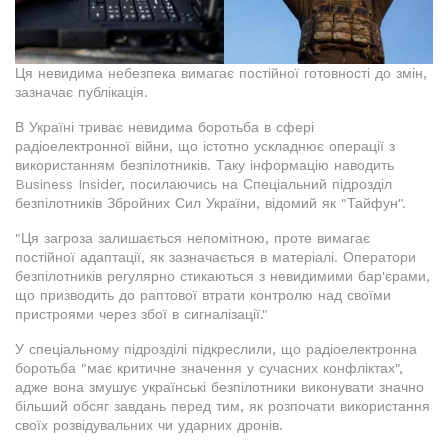
Ця невидима небезпека вимагає постійної готовності до змін,
зазначає публікація.
В Україні триває невидима боротьба в сфері
радіоелектронної війни, що істотно ускладнює операції з
використанням безпілотників. Таку інформацію наводить
Business Insider, посилаючись на Спеціальний підрозділ
безпілотників Збройних Сил України, відомий як "Тайфун".
"Ця загроза залишається непомітною, проте вимагає
постійної адаптації, як зазначається в матеріалі. Оператори
безпілотників регулярно стикаються з невидимими бар'єрами,
що призводить до раптової втрати контролю над своїми
пристроями через збої в сигналізації."
У спеціальному підрозділі підкреслили, що радіоелектронна
боротьба "має критичне значення у сучасних конфліктах",
адже вона змушує українські безпілотники виконувати значно
більший обсяг завдань перед тим, як розпочати використання
своїх розвідувальних чи ударних дронів.