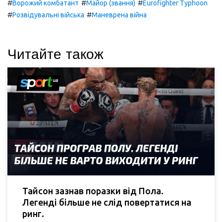
#
#
#
Ворожий комбатант
Майор (звання)
Eurofighter Typhoon
#
#
Розвідувальні війська
Маневрена війна
Читайте також
Тайсон зазнав поразки від Пола.
Легенді більше не слід повертатися на
ринг.