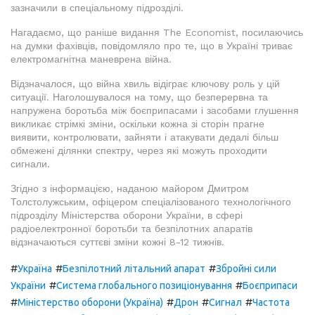
зазначили в спеціальному підрозділі.
Нагадаємо, що раніше видання The Economist, посилаючись
на думки фахівців, повідомляло про те, що в Україні триває
електромагнітна маневрена війна.
Відзначалося, що війна хвиль відіграє ключову роль у цій
ситуації. Наголошувалося на тому, що безперервна та
напружена боротьба між боєприпасами і засобами глушення
викликає стрімкі зміни, оскільки кожна зі сторін прагне
виявити, контролювати, зайняти і атакувати дедалі більш
обмежені ділянки спектру, через які можуть проходити
сигнали.
Згідно з інформацією, наданою майором Дмитром
Толстолужським, офіцером спеціалізованого технологічного
підрозділу Міністерства оборони України, в сфері
радіоелектронної боротьби та безпілотних апаратів
відзначаються суттєві зміни кожні 8-12 тижнів.
#
#
#
Україна
Безпілотний літальний апарат
Збройні сили
#
#
України
Система глобального позиціонування
Боєприпаси
#
#
#
#
Міністерство оборони (Україна)
Дрон
Сигнал
Частота