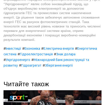
"Укргідроенерго" являє собою інноваційний підхід, що
об'єднує виробництво електроенергії за допомогою
гідроагрегатів ГЕС та промислових систем накопичення
енергії. Це рішення також забезпечує автономне споживання
енергії ГЕС за рахунок фотоелектричних станцій. Така
технологія має високий рівень новизни та приносить численні
переваги для енергетичної системи країни, сприяє
декарбонізації економіки і покращує виробничо-комерційні
результати компанії.
#
#
#
#
Інвестиції
Економіка
Електрична енергія
Енергетична
#
#
система
Гідроелектростанція
Знак долара
#
#
Укргідроенерго
Міжнародний банк реконструкції та
#
#
розвитку
Гідроагрегат
Зберігання енергії
Читайте також