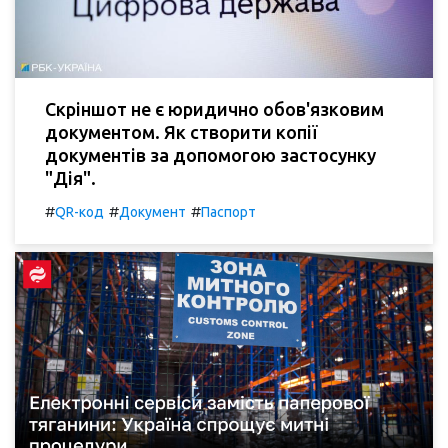
Скріншот не є юридично обов'язковим
документом. Як створити копії
документів за допомогою застосунку
"Дія".
#
#
#
QR-код
Документ
Паспорт