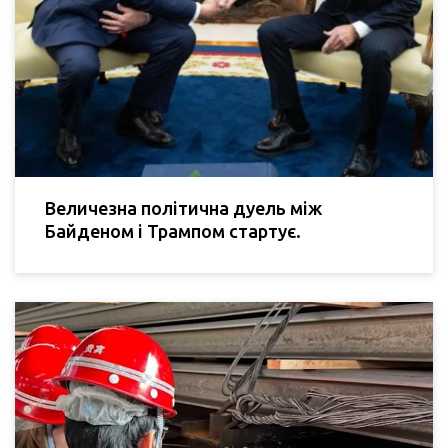
Величезна політична дуель між
Байденом і Трампом стартує.