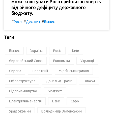
може коштувати Росії приблизно чверть
від річного дефіциту державного
бюджету.
#
#
#
Росія
Дефіцит
Бізнес
Теги
Бізнес
Україна
Росія
Київ
Європейський Союз
Економіка
Українці
Європа
Інвестиції
Українська гривня
Інфраструктура
Дональд Трамп
Товари
Підприємництво
Бюджет
Електрична енергія
Банк
Євро
Уряд України
Володимир Зеленський