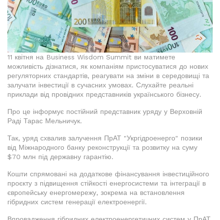
11 квітня на Business Wisdom Summit ви матимете
можливість дізнатися, як компаніям пристосуватися до нових
регуляторних стандартів, реагувати на зміни в середовищі та
залучати інвестиції в сучасних умовах. Слухайте реальні
приклади від провідних представників українського бізнесу.
Про це інформує постійний представник уряду у Верховній
Раді Тарас Мельничук.
Так, уряд схвалив залучення ПрАТ "Укргідроенерго" позики
від Міжнародного банку реконструкції та розвитку на суму
$70 млн під державну гарантію.
Кошти спрямовані на додаткове фінансування інвестиційного
проєкту з підвищення стійкості енергосистеми та інтеграції в
європейську енергомережу, зокрема на встановлення
гібридних систем генерації електроенергії.
Впровадження гібридних електроенергетичних систем у ПрАТ