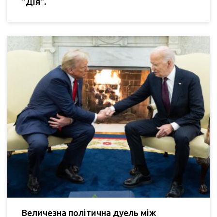
"Дія".
Величезна політична дуель між