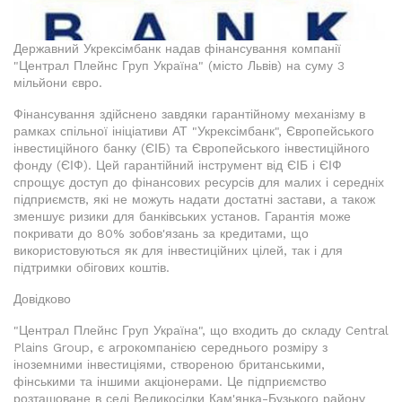
Державний Укрексімбанк надав фінансування компанії
"Централ Плейнс Груп Україна" (місто Львів) на суму 3
мільйони євро.
Фінансування здійснено завдяки гарантійному механізму в
рамках спільної ініціативи АТ "Укрексімбанк", Європейського
інвестиційного банку (ЄІБ) та Європейського інвестиційного
фонду (ЄІФ). Цей гарантійний інструмент від ЄІБ і ЄІФ
спрощує доступ до фінансових ресурсів для малих і середніх
підприємств, які не можуть надати достатні застави, а також
зменшує ризики для банківських установ. Гарантія може
покривати до 80% зобов'язань за кредитами, що
використовуються як для інвестиційних цілей, так і для
підтримки обігових коштів.
Довідково
"Централ Плейнс Груп Україна", що входить до складу Central
Plains Group, є агрокомпанією середнього розміру з
іноземними інвестиціями, створеною британськими,
фінськими та іншими акціонерами. Це підприємство
розташоване в селі Великосілки Кам'янка-Бузького району