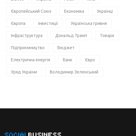
Європейський Союз
Економіка
Українці
Європа
Інвестиції
Українська гривня
Інфраструктура
Дональд Трамп
Товари
Підприємництво
Бюджет
Електрична енергія
Банк
Євро
Уряд України
Володимир Зеленський
SOCIAL
BUSINESS