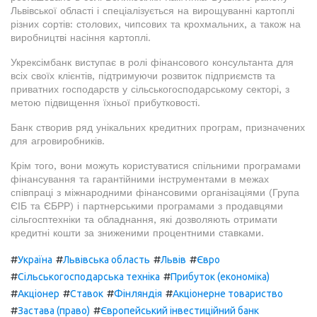
Львівської області і спеціалізується на вирощуванні картоплі
різних сортів: столових, чипсових та крохмальних, а також на
виробництві насіння картоплі.
Укрексімбанк виступає в ролі фінансового консультанта для
всіх своїх клієнтів, підтримуючи розвиток підприємств та
приватних господарств у сільськогосподарському секторі, з
метою підвищення їхньої прибутковості.
Банк створив ряд унікальних кредитних програм, призначених
для агровиробників.
Крім того, вони можуть користуватися спільними програмами
фінансування та гарантійними інструментами в межах
співпраці з міжнародними фінансовими організаціями (Група
ЄІБ та ЄБРР) і партнерськими програмами з продавцями
сільгосптехніки та обладнання, які дозволяють отримати
кредитні кошти за зниженими процентними ставками.
#
#
#
#
Україна
Львівська область
Львів
Євро
#
#
Сільськогосподарська техніка
Прибуток (економіка)
#
#
#
#
Акціонер
Ставок
Фінляндія
Акціонерне товариство
#
#
Застава (право)
Європейський інвестиційний банк