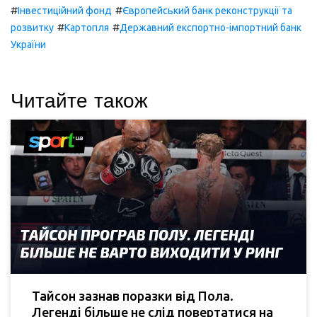
#
#
Інвестиційний фонд
Європейський банк реконструкції та
#
#
розвитку
Картопля
Державний експортно-імпортний банк
України
Читайте також
Тайсон зазнав поразки від Пола.
Легенді більше не слід повертатися на