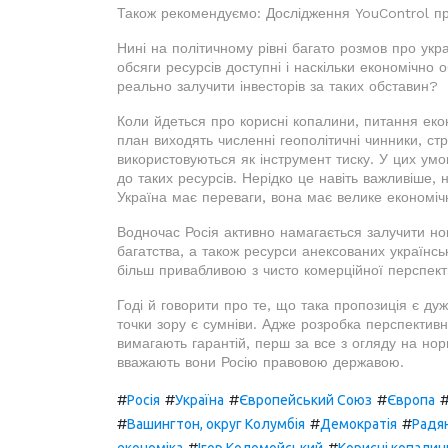
Також рекомендуємо: Дослідження YouControl пр
Нині на політичному рівні багато розмов про укр
обсяги ресурсів доступні і наскільки економічно 
реально залучити інвесторів за таких обставин?
Коли йдеться про корисні копалини, питання еко
план виходять численні геополітичні чинники, стр
використовуються як інструмент тиску. У цих умо
до таких ресурсів. Нерідко це навіть важливіше, 
Україна має переваги, вона має велике економі
Водночас Росія активно намагається залучити но
багатства, а також ресурси анексованих українськ
більш привабливою з чисто комерційної перспек
Годі й говорити про те, що така пропозиція є ду
точки зору є сумніви. Адже розробка перспективн
вимагають гарантій, перш за все з огляду на но
вважають вони Росію правовою державою.
#
#
#
#
Росія
Україна
Європейський Союз
Європа
#
#
#
Вашингтон, округ Колумбія
Демократія
Радя
#
#
економіка
Ігор Коломойський
Корисні копалин