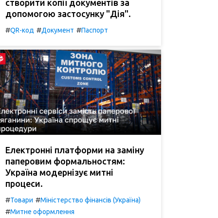
створити копії документів за
допомогою застосунку "Дія".
#
#
#
QR-код
Документ
Паспорт
Електронні платформи на заміну
паперовим формальностям:
Україна модернізує митні
процеси.
#
#
Товари
Міністерство фінансів (Україна)
#
Митне оформлення