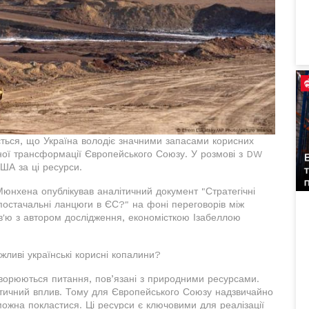
юється, що Україна володіє значними запасами корисних
ної трансформації Європейського Союзу. У розмові з DW
ША за ці ресурси.
Мюнхена опублікував аналітичний документ "Стратегічні
 постачальні ланцюги в ЄС?" на фоні переговорів між
'ю з автором дослідження, економісткою Ізабеллою
жливі українські корисні копалини?
говорюються питання, пов’язані з природними ресурсами.
літичний вплив. Тому для Європейського Союзу надзвичайно
можна покластися. Ці ресурси є ключовими для реалізації