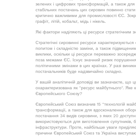
зелених і цифрових трансформацій, а також для 
стабільних постачань цих сировин повинно стати
критично важливими для промисловості ЄС. Зокрем
графіт, літій, кобальт, мідь і нікель.
Які фактори наділяють ці ресурси стратегічним 
Стратегічні сировинні ресурси характеризуються
попитом і складністю заміни, а також підвищени
виклики, оскільки ці ресурси переважно зосередже
поза межами ЄС. Існує значний ризик порушення 
політичними змінами в цих країнах. У разі вини
постачальників буде надзвичайно складно.
У вашій аналітичній доповіді ви зазначаєте, що 
охарактеризована як "ресурс майбутнього". Яке 
Європейського Союзу?
Європейський Союз визначив 15 "технологій майб
трансформації, а також для вдосконалення оборон
постачання 34 видів сировини, з яких 20 доступні
використовуються для виготовлення супутників, 
інфраструктури. Проте, найбільше уваги приділяє
причини Європейський Союз та Україна виступаю