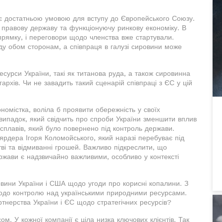
 є достатньою умовою для вступу до Європейського Союзу.
, правову державу та функціонуючу ринкову економіку. В
прямку, і переговори щодо членства вже стартували.
оду обом сторонам, а співпраця в галузі сировини може
сурси України, такі як титанова руда, а також сировинна
архів. Чи не завадить такий сценарій співпраці з ЄС у цій
номістка, воліла б проявити обережність у своїх
випадок, який свідчить про спроби України зменшити вплив
сплавів, який було повернено під контроль держави.
ярдера Ігоря Коломойського, який наразі перебуває під
ві та відмиванні грошей. Важливо підкреслити, що
ржави є надзвичайно важливими, особливо у контексті
вини України і США щодо угоди про корисні копалини. З
щодо контролю над українськими природними ресурсами.
тнерства України і ЄС щодо стратегічних ресурсів?
ом. У кожної компанії є ціла низка ключових клієнтів. Так