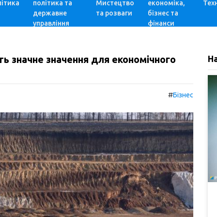
ітика
політика та
Мистецтво
економіка,
Техн
державне
та розваги
бізнес та
управління
фінанси
ть значне значення для економічного
Н
#
Бізнес