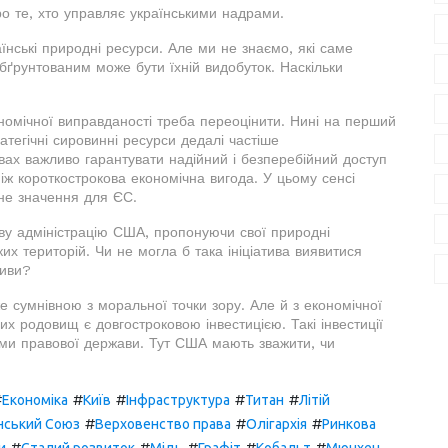
о те, хто управляє українськими надрами.
аїнські природні ресурси. Але ми не знаємо, які саме
обґрунтованим може бути їхній видобуток. Наскільки
номічної виправданості треба переоцінити. Нині на перший
атегічні сировинні ресурси дедалі частіше
вах важливо гарантувати надійний і безперебійний доступ
ніж короткострокова економічна вигода. У цьому сенсі
чне значення для ЄС.
ву адміністрацію США, пропонуючи свої природні
их територій. Чи не могла б така ініціатива виявитися
тиви?
же сумнівною з моральної точки зору. Але й з економічної
их родовищ є довгостроковою інвестицією. Такі інвестиції
рми правової держави. Тут США мають зважити, чи
#
#
#
#
#
Економіка
Київ
Інфраструктура
Титан
Літій
#
#
#
нський Союз
Верховенство права
Олігархія
Ринкова
#
#
#
#
#
и
Сталий розвиток
Мідь
Графіт
Кобальт
Мюнхен