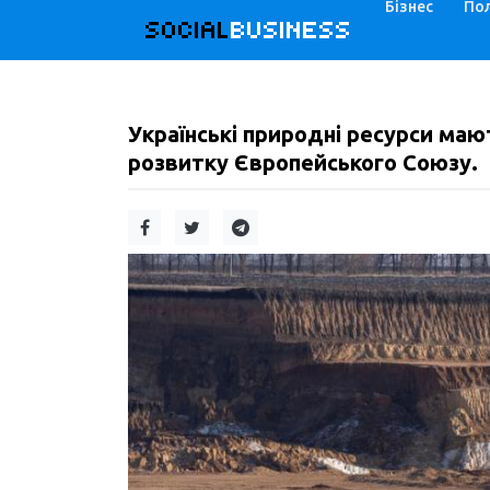
Бізнес
Пол
SOCIAL
BUSINESS
Українські природні ресурси маю
розвитку Європейського Союзу.