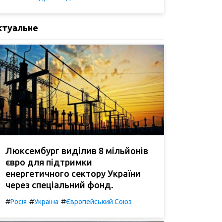
ктуальне
Люксембург виділив 8 мільйонів
євро для підтримки
енергетичного сектору України
через спеціальний фонд.
#
#
#
Росія
Україна
Європейський Союз