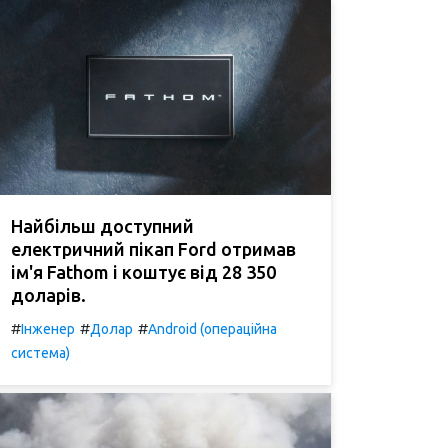
Найбільш доступний
електричний пікап Ford отримав
ім'я Fathom і коштує від 28 350
доларів.
#
#
#
Інженер
Долар
Android (операційна
система)