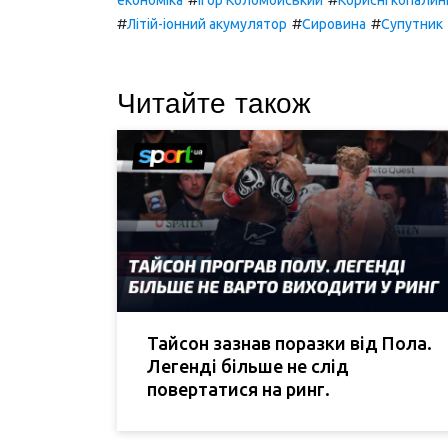
#
#
#
Літій-іонний акумулятор
Сировина
Супутник
Читайте також
Тайсон зазнав поразки від Пола.
Легенді більше не слід
повертатися на ринг.