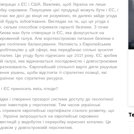
півпрацю з ЄС і США. Важливо, щоб Україна не лише
ку сировини. Покупцями цієї продукції можуть бути і ЄС, і
очас ми досі до кінця не розуміємо, як далеко зайде угода
ій будуть зобов'язання. Виглядає на те, що ця угода є
, скільки способом отримати гарантії безпеки. З точки
Києва має бути співпраця із ЄС, яка фокусується на
сировинній галузі. Але короткостроково питання безпеки є
адне політичне балансування. Натомість з Європейським
робітництво у цій сфері, яка передбачає спільні зусилля
опалин. Цю угоду було підписано ще 2021 року. ЄС зробив
ій галузі, яке відзначається послідовністю і довгостроковим
тизованість. Європейській спільноті варто діяти рішучіше
я рішень, щоби відстояти ті стратегічні позиції, які
раїною про стратегічні ресурси.
 і ЄС приносить якісь плоди?
ідки і створенні прозорої системи доступу до геологічної
ню інвесторів у перспективі. Тим часом українські
ь отримати європейські сертифікати сталого розвитку, що
Т
у. Україна запрошується на європейські сировинні
вестицій у видобуток і переробку корисних копалин. Ця
едовсім у довгостроковій перспективі.