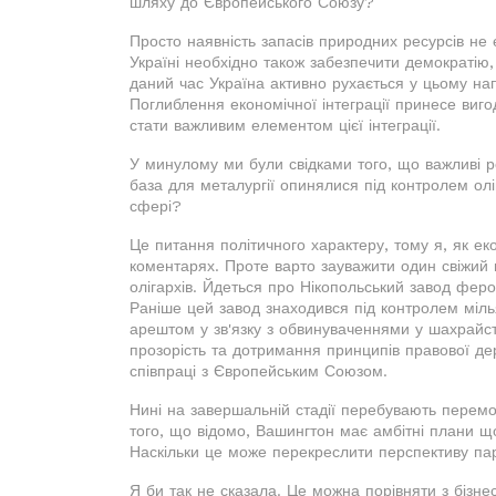
шляху до Європейського Союзу?
Просто наявність запасів природних ресурсів не
Україні необхідно також забезпечити демократію
даний час Україна активно рухається у цьому на
Поглиблення економічної інтеграції принесе виг
стати важливим елементом цієї інтеграції.
У минулому ми були свідками того, що важливі ре
база для металургії опинялися під контролем оліг
сфері?
Це питання політичного характеру, тому я, як еко
коментарях. Проте варто зауважити один свіжий 
олігархів. Йдеться про Нікопольський завод феро
Раніше цей завод знаходився під контролем міль
арештом у зв'язку з обвинуваченнями у шахрайст
прозорість та дотримання принципів правової де
співпраці з Європейським Союзом.
Нині на завершальній стадії перебувають перемо
того, що відомо, Вашингтон має амбітні плани 
Наскільки це може перекреслити перспективу пар
Я би так не сказала. Це можна порівняти з бізнес