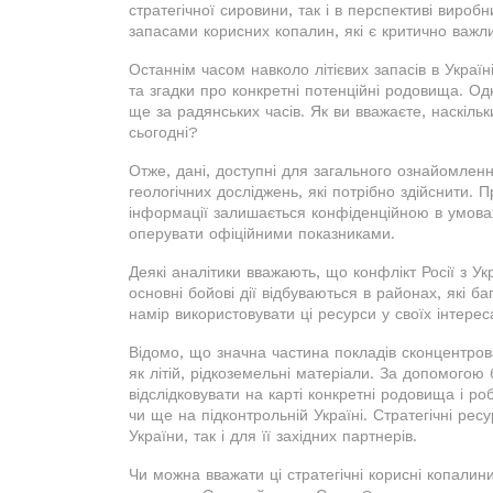
стратегічної сировини, так і в перспективі вироб
запасами корисних копалин, які є критично важл
Останнім часом навколо літієвих запасів в Україн
та згадки про конкретні потенційні родовища. Од
ще за радянських часів. Як ви вважаєте, наскільк
сьогодні?
Отже, дані, доступні для загального ознайомлення
геологічних досліджень, які потрібно здійснити. П
інформації залишається конфіденційною в умова
оперувати офіційними показниками.
Деякі аналітики вважають, що конфлікт Росії з У
основні бойові дії відбуваються в районах, які б
намір використовувати ці ресурси у своїх інтере
Відомо, що значна частина покладів сконцентрован
як літій, рідкоземельні матеріали. За допомогою
відслідковувати на карті конкретні родовища і ро
чи ще на підконтрольній Україні. Стратегічні рес
України, так і для її західних партнерів.
Чи можна вважати ці стратегічні корисні копалини