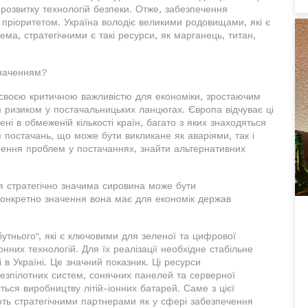
розвитку технологій безпеки. Отже, забезпечення
 пріоритетом. Україна володіє великими родовищами, які є
а, стратегічними є такі ресурси, як марганець, титан,
значенням?
 своєю критичною важливістю для економіки, зростаючим
м ризиком у постачальницьких ланцюгах. Європа відчуває ці
ні в обмеженій кількості країн, багато з яких знаходяться
постачань, що може бути викликане як аваріями, так і
кнення проблем у постачаннях, знайти альтернативних
ця стратегічно значима сировина може бути
конкретно значення вона має для економік держав
утнього", які є ключовими для зеленої та цифрової
них технологій. Для їх реалізації необхідне стабільне
 в Україні. Це значний показник. Ці ресурси
безпілотних систем, сонячних панелей та серверної
ться виробництву літій-іонних батарей. Саме з цієї
ть стратегічними партнерами як у сфері забезпечення