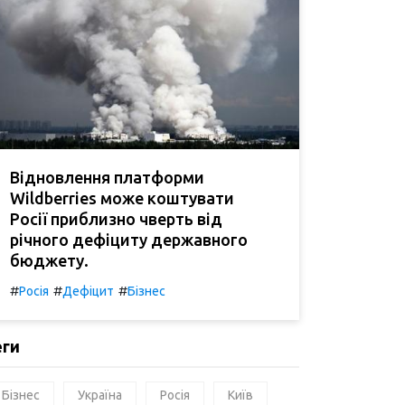
Відновлення платформи
Wildberries може коштувати
Росії приблизно чверть від
річного дефіциту державного
бюджету.
#
#
#
Росія
Дефіцит
Бізнес
еги
Бізнес
Україна
Росія
Київ