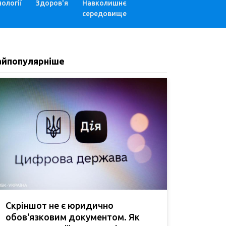
ології
Здоров'я
Навколишнє
середовище
айпопулярніше
Скріншот не є юридично
обов'язковим документом. Як