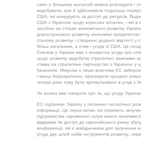
само у більшому масштабі можна розглядати і с
видобувала, але й здійснювала подальшу перероб
США, які конкурують за доступ до ресурсів. Водн
США з Україною щодо корисних копалин, і які в н
засобом не стільки економічного розвитку України
довгострокового розвитку економіки пріоритетом 
сталому розвитку і створенні доданої вартості у 
більш нагальним, а отже і угода зі США. Це скл
Союзом у України вже є конкретна угода про спів
щодо розвитку видобутку стратегічно важливих к
ставку на стратегічне партнерство з Україною у ц
баченням. Мінусом є лише властива ЄС забюрокра
і менш бюрократично, прискорити процеси ухваленн
чотири роки тому було артикульовано в угоді з Ук
Чи можна вже говорити про те, що угода України
ЄС підтримує Україну у питаннях геологічної розв
інформації. Це перші кроки, які сприяють залучен
підприємства сировинної галузі мають можливіст
відкриває їм доступ до європейського ринку збут
конференції, які є майданчиком для залучення ін
угода дає цілий набір інструментів розвитку, пер