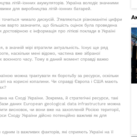
ництва літій-іонних акумуляторів. Україна володіє значними
ивими для виробництва літій-іонних батарей.
А
і точиться чимало дискусій. З'являються різноманітні цифри
нак варто зазначити, що більшість оцінок була проведена
и достовірною є інформація про літієві поклади в Україні
, в значній мірі втратили актуальність. Існує ще ряд
роте, наскільки мені відомо, частина вже зібраної
х воєнного часу. Тому в даний момент справді важко
країною можна трактувати як боротьбу за ресурси, оскільки
агаті на корисні копалини. Чи справді Європа і США мають
сах?
а на Сході України. Зокрема, й стратегічні ресурси, такі
 бази даних European geological data infrastructure можна
бити висновок, чи вони вже на захопленій Росією території,
урси Сходу України дійсно потенційно важливі як для
 одним із важливих факторів, які сприяють Україні на її