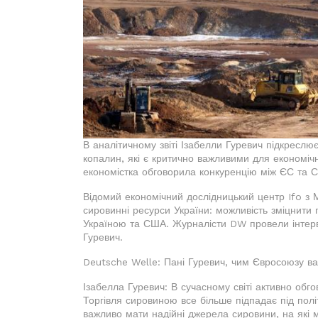
В аналітичному звіті Ізабелли Гуревич підкресл
копалин, які є критично важливими для економіч
економістка обговорила конкуренцію між ЄС та С
Відомий економічний дослідницький центр Ifo з 
сировинні ресурси України: можливість зміцнити
Україною та США. Журналісти DW провели інтерв
Гуревич.
Deutsche Welle: Пані Гуревич, чим Євросоюзу ва
Ізабелла Гуревич: В сучасному світі активно об
Торгівля сировиною все більше підпадає під по
важливо мати надійні джерела сировини, на які 