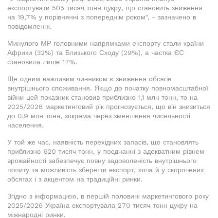
експортувати 505 тисяч тонн цукру, що становить зниження
на 19,7% у порівнянні з попереднім роком", - зазначено в
повідомленні.
Минулого МР головними напрямками експорту стали країни
Африки (32%) та Близького Сходу (29%), а частка ЄС
становила лише 17%.
Ще одним важливим чинником є зниження обсягів
внутрішнього споживання. Якщо до початку повномасштабної
війни цей показник становив приблизно 1,1 млн тонн, то на
2025/2026 маркетинговий рік прогнозується, що він знизиться
до 0,9 млн тонн, зокрема через зменшення чисельності
населення.
У той же час, наявність перехідних запасів, що становлять
приблизно 620 тисяч тонн, у поєднанні з адекватним рівнем
врожайності забезпечує повну задоволеність внутрішнього
попиту та можливість зберегти експорт, хоча й у скорочених
обсягах і з акцентом на традиційні ринки.
Згідно з інформацією, в першій половині маркетингового року
2025/2026 Україна експортувала 270 тисяч тонн цукру на
міжнародні ринки.