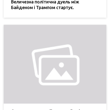
Величезна політична дуель між
Байденом і Трампом стартує.