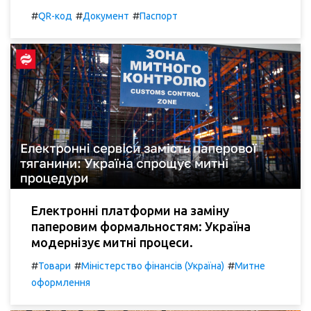
#
#
#
QR-код
Документ
Паспорт
Електронні платформи на заміну
паперовим формальностям: Україна
модернізує митні процеси.
#
#
#
Товари
Міністерство фінансів (Україна)
Митне
оформлення