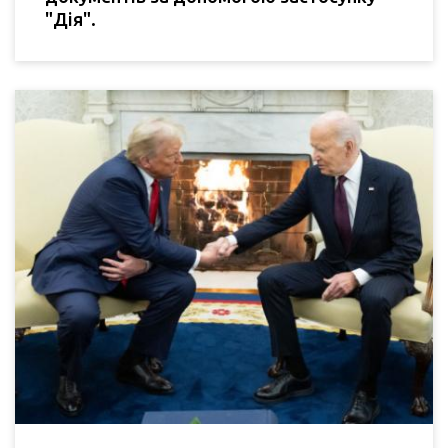
"Дія".