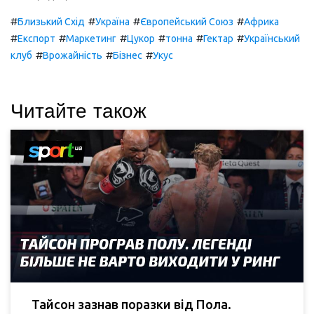
#
#
#
#
Близький Схід
Україна
Європейський Союз
Африка
#
#
#
#
#
#
Експорт
Маркетинг
Цукор
тонна
Гектар
Український
#
#
#
клуб
Врожайність
Бізнес
Укус
Читайте також
Тайсон зазнав поразки від Пола.