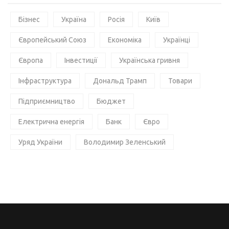
Бізнес
Україна
Росія
Київ
Європейський Союз
Економіка
Українці
Європа
Інвестиції
Українська гривня
Інфраструктура
Дональд Трамп
Товари
Підприємництво
Бюджет
Електрична енергія
Банк
Євро
Уряд України
Володимир Зеленський