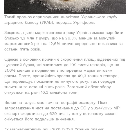
Такий прогноз оприлюднили аналітики Українського клубу
аграрного бізнесу (УКАБ), передає Укрінформ.
Зокрема, цього маркетингового року Україна зможе виробити
близько 1,3 млн т цукру, що на 26,3% менше за минулий
маркетинговий рік і на 12,6% нижче середнього показника за
останні п'ять років.
Однією з основних причин є скорочення площ, відведених під
цукровий буряк, які знизилися до 199 тисяч гектарів, що на
21,6% менше в порівнянні з попереднім маркетинговим
роком. Проте, врожайність зросла до 49,3 тонни з гектара,
що перевищує показники як минулого року, так і середні
значення за останні п'ять років. Загальний обсяг збору
очікується на рівні 10,2 мільйона тонн.
Вплив на галузь має і зміна географії експорту. Після
запровадження квот на постачання до ЄС у 2024/2025 МР
експорт скоротився до 629 тис. т, тож у поточному сезоні
очікується його подальше зниження.
"У маркетинговому році 2025/2026 Україна планує