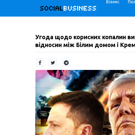
Бізнес
Пол
SOCIAL
BUSINESS
Угода щодо корисних копалин ви
відносин між Білим домом і Кремл