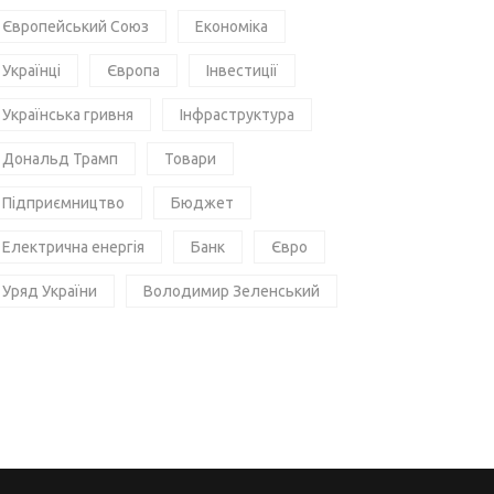
Європейський Союз
Економіка
Українці
Європа
Інвестиції
Українська гривня
Інфраструктура
Дональд Трамп
Товари
Підприємництво
Бюджет
Електрична енергія
Банк
Євро
Уряд України
Володимир Зеленський