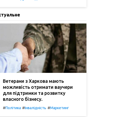
ктуальне
Ветерани з Харкова мають
можливість отримати ваучери
для підтримки та розвитку
власного бізнесу.
#
#
#
Політика
Інвалідність
Маркетинг