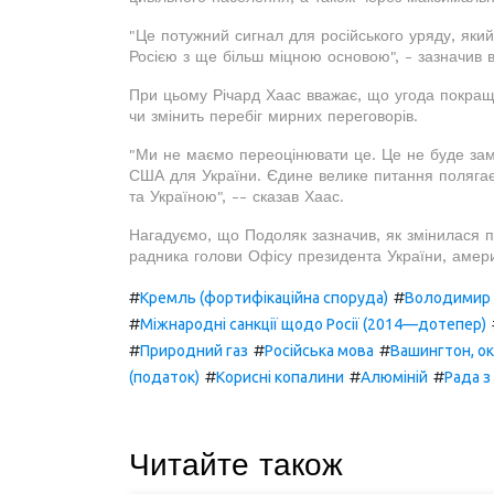
"Це потужний сигнал для російського уряду, яки
Росією з ще більш міцною основою", - зазначив ві
При цьому Річард Хаас вважає, що угода покращ
чи змінить перебіг мирних переговорів.
"Ми не маємо переоцінювати це. Це не буде замі
США для України. Єдине велике питання полягає
та Україною", -- сказав Хаас.
Нагадуємо, що Подоляк зазначив, як змінилася п
радника голови Офісу президента України, америк
#
#
Кремль (фортифікаційна споруда)
Володимир 
#
Міжнародні санкції щодо Росії (2014—дотепер)
#
#
#
Природний газ
Російська мова
Вашингтон, ок
#
#
#
(податок)
Корисні копалини
Алюміній
Рада з
Читайте також