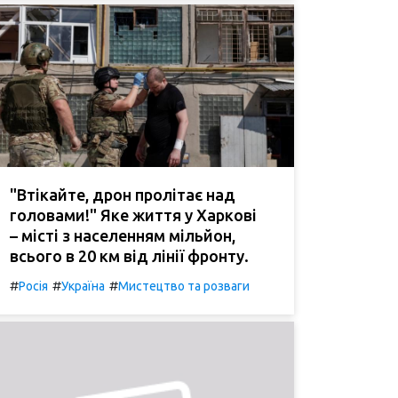
"Втікайте, дрон пролітає над
головами!" Яке життя у Харкові
– місті з населенням мільйон,
всього в 20 км від лінії фронту.
#
#
#
Росія
Україна
Мистецтво та розваги