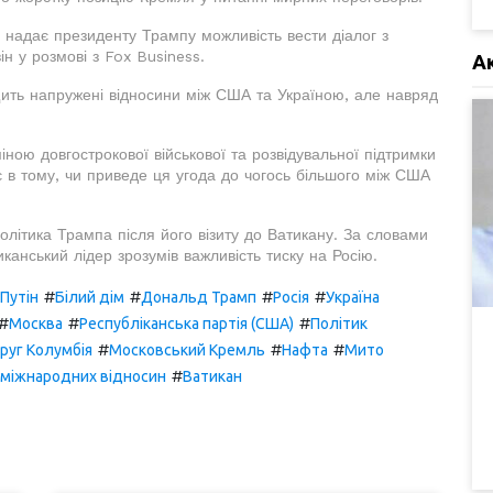
й надає президенту Трампу можливість вести діалог з
н у розмові з Fox Business.
А
ить напружені відносини між США та Україною, але навряд
ною довгострокової військової та розвідувальної підтримки
 в тому, чи приведе ця угода до чогось більшого між США
олітика Трампа після його візиту до Ватикану. За словами
анський лідер зрозумів важливість тиску на Росію.
#
#
#
#
Путін
Білий дім
Дональд Трамп
Росія
Україна
#
#
#
Москва
Республіканська партія (США)
Політик
#
#
#
руг Колумбія
Московський Кремль
Нафта
Мито
#
 міжнародних відносин
Ватикан