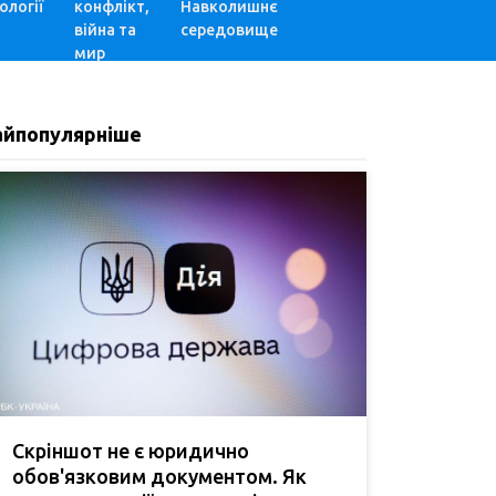
ології
конфлікт,
Навколишнє
війна та
середовище
мир
айпопулярніше
Скріншот не є юридично
обов'язковим документом. Як