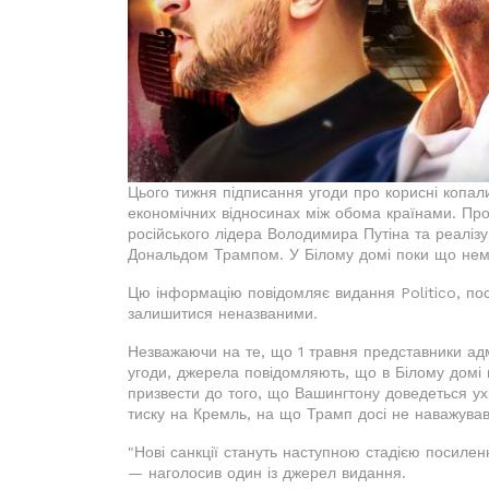
Цього тижня підписання угоди про корисні копа
економічних відносинах між обома країнами. Пр
російського лідера Володимира Путіна та реалі
Дональдом Трампом. У Білому домі поки що немає ч
Цю інформацію повідомляє видання Politico, по
залишитися неназваними.
Незважаючи на те, що 1 травня представники адм
угоди, джерела повідомляють, що в Білому домі
призвести до того, що Вашингтону доведеться у
тиску на Кремль, на що Трамп досі не наважував
"Нові санкції стануть наступною стадією посиле
— наголосив один із джерел видання.