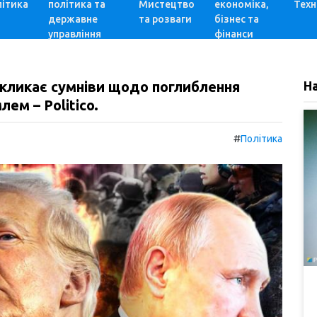
ітика
політика та
Мистецтво
економіка,
Техн
державне
та розваги
бізнес та
управління
фінанси
кликає сумніви щодо поглиблення
Н
ем – Politico.
#
Політика