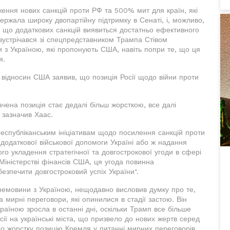
ення нових санкцій проти РФ та 500% мит для країн, які
держала широку двопартійну підтримку в Сенаті, і, можливо,
и, що додаткових санкцій виявиться достатньо ефективного
и зустрічався зі спецпредставником Трампа Стівом
и з Україною, які пропонують США, навіть попри те, що ця
я.
 відносин США заявив, що позиція Росії щодо війни проти
начена позиція стає дедалі більш жорсткою, все далі
 зазначив Хаас.
еспубліканським ініціативам щодо посилення санкцій проти
додаткової військової допомоги Україні або ж надання
о укладення стратегічної та довгострокової угоди в сфері
Міністерстві фінансів США, ця угода повинна
езпечити довгостроковий успіх України".
ремовини з Україною, нещодавно висловив думку про те,
мирні переговори, які опинилися в стадії застою. Він
раїною зросла в останні дні, оскільки Трамп все більше
ії на українські міста, що призвело до нових жертв серед
о жорстку позицію Кремля у питанні мирних переговорів.