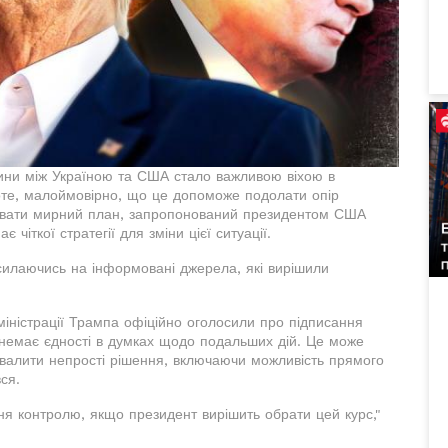
лини між Україною та США стало важливою віхою в
оте, малоймовірно, що це допоможе подолати опір
зувати мирний план, запропонований президентом США
іткої стратегії для зміни цієї ситуації.
силаючись на інформовані джерела, які вирішили
іністрації Трампа офіційно оголосили про підписання
 немає єдності в думках щодо подальших дій. Це може
хвалити непрості рішення, включаючи можливість прямого
ся.
ння контролю, якщо президент вирішить обрати цей курс,"