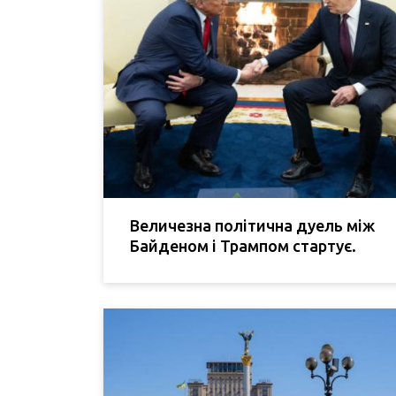
Величезна політична дуель між
Байденом і Трампом стартує.