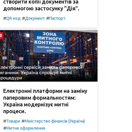
створити копії документів за
допомогою застосунку "Дія".
#
#
#
QR-код
Документ
Паспорт
Електронні платформи на заміну
паперовим формальностям:
Україна модернізує митні
процеси.
#
#
Товари
Міністерство фінансів (Україна)
#
Митне оформлення