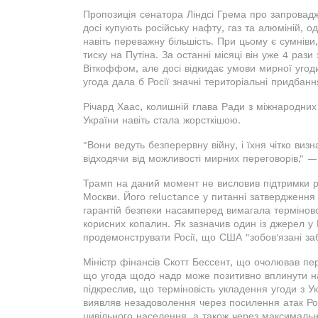
Пропозиція сенатора Ліндсі Грема про запровадж
досі купують російську нафту, газ та алюміній, о
навіть переважну більшість. При цьому є сумнів
тиску на Путіна. За останні місяці він уже 4 раз
Віткоффом, але досі відкидає умови мирної угод
угода дала б Росії значні територіальні придбанн
Річард Хаас, колишній глава Ради з міжнародних
України навіть стала жорсткішою.
"Вони ведуть безперервну війну, і їхня чітко виз
відходячи від можливості мирних переговорів," —
Трамп на даний момент не висловив підтримки р
Москви. Його reluctance у питанні затвердження 
гарантій безпеки насамперед вимагала терміновог
корисних копалин. Як зазначив один із джерел у 
продемонструвати Росії, що США "зобов'язані заб
Міністр фінансів Скотт Бессент, що очолював пе
що угода щодо надр може позитивно вплинути на 
підкреслив, що терміновість укладення угоди з Ук
виявляв незадоволення через посилення атак Рос
цивільного населення, а також через максимальн