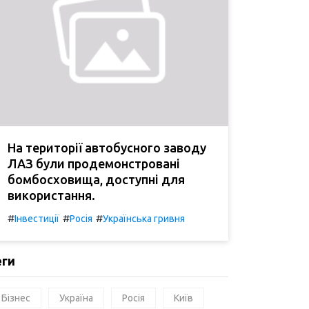
На території автобусного заводу
ЛАЗ були продемонстровані
бомбосховища, доступні для
використання.
#
#
#
Інвестиції
Росія
Українська гривня
еги
Бізнес
Україна
Росія
Київ