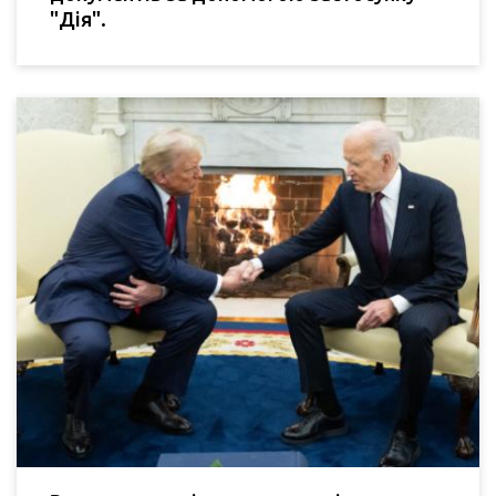
"Дія".