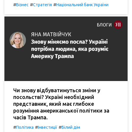
#
#
#
Бізнес
Стратегія
Національний банк України
Чи знову відбуватимуться зміни у
посольстві? Україні необхідний
представник, який має глибоке
розуміння американської політики за
часів Трампа.
#
#
#
Політика
Інвестиції
Білий дім