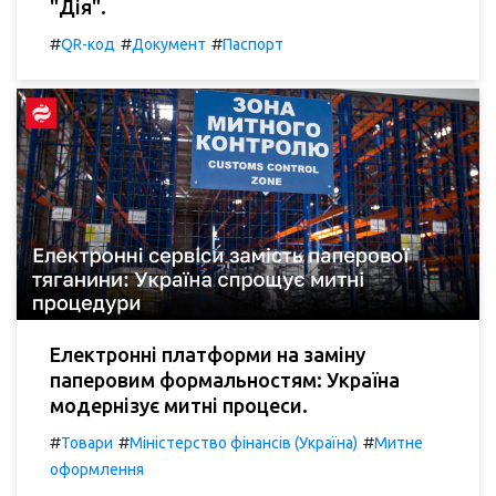
"Дія".
#
#
#
QR-код
Документ
Паспорт
Електронні платформи на заміну
паперовим формальностям: Україна
модернізує митні процеси.
#
#
#
Товари
Міністерство фінансів (Україна)
Митне
оформлення