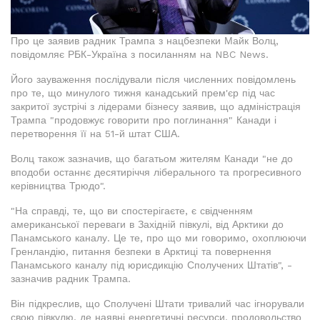
Про це заявив радник Трампа з нацбезпеки Майк Волц,
повідомляє РБК-Україна з посиланням на NBC News.
Його зауваження послідували після численних повідомлень
про те, що минулого тижня канадський прем'єр під час
закритої зустрічі з лідерами бізнесу заявив, що адміністрація
Трампа "продовжує говорити про поглинання" Канади і
перетворення її на 51-й штат США.
Волц також зазначив, що багатьом жителям Канади "не до
вподоби останнє десятиріччя ліберального та прогресивного
керівництва Трюдо".
"На справді, те, що ви спостерігаєте, є свідченням
американської переваги в Західній півкулі, від Арктики до
Панамського каналу. Це те, про що ми говоримо, охоплюючи
Гренландію, питання безпеки в Арктиці та повернення
Панамського каналу під юрисдикцію Сполучених Штатів", -
зазначив радник Трампа.
Він підкреслив, що Сполучені Штати тривалий час ігнорували
свою півкулю, де наявні енергетичні ресурси, продовольство