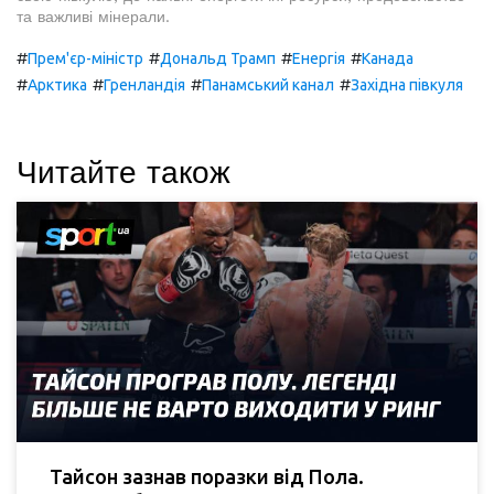
та важливі мінерали.
#
#
#
#
Прем'єр-міністр
Дональд Трамп
Енергія
Канада
#
#
#
#
Арктика
Гренландія
Панамський канал
Західна півкуля
Читайте також
Тайсон зазнав поразки від Пола.