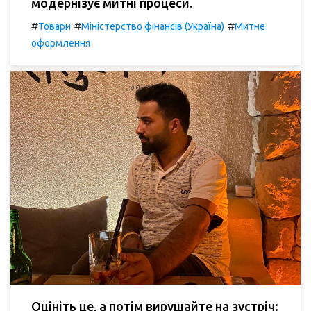
модернізує митні процеси.
#
#
#
Товари
Міністерство фінансів (Україна)
Митне
оформлення
Оцініть це, а потім вирушайте на зустріч: