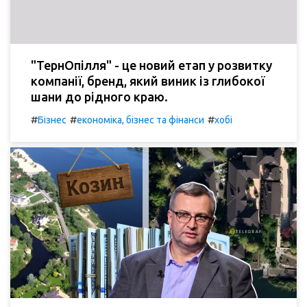
"ТернОпілля" - це новий етап у розвитку
компанії, бренд, який виник із глибокої
шани до рідного краю.
#
#
#
Бізнес
економіка, бізнес та фінанси
хобі