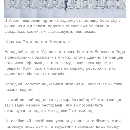
В Україні відповідні органи продовжують активну боротьбу з
ухиленням від сплати податків, виявляючи різноманітні
шахрайські схеми, які застосовують підприємці.
Податки. Фото портал "Коментарі"
Народний депутат України та голова Комітету Верховної Ради
з фінансових, податкових і митних питань Данило Гетманцев
поділився інформацією про схему, в яку спочатку не міг
повірити. Крім того, він вказав на мережу ресторанів, яка
ухиляється від сплати податків.
Народний депутат зацікавився питаннями, касається чи така
позиція мережі:
- такий дивний вид поваги до української армії, яка захищає
вас і вашу мережу ресторанів і яку ви позбавляєте
фінансування податками від своєї діяльності;
Це особливий спосіб вшанування українського бізнесу, який
підтримує нашу армію та змушений покривати вашу частку