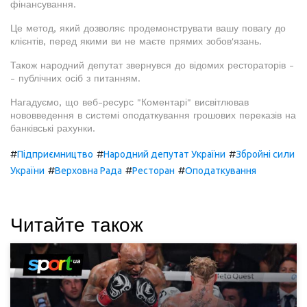
фінансування.
Це метод, який дозволяє продемонструвати вашу повагу до
клієнтів, перед якими ви не маєте прямих зобов'язань.
Також народний депутат звернувся до відомих рестораторів -
- публічних осіб з питанням.
Нагадуємо, що веб-ресурс "Коментарі" висвітлював
нововведення в системі оподаткування грошових переказів на
банківські рахунки.
#
#
#
Підприємництво
Народний депутат України
Збройні сили
#
#
#
України
Верховна Рада
Ресторан
Оподаткування
Читайте також