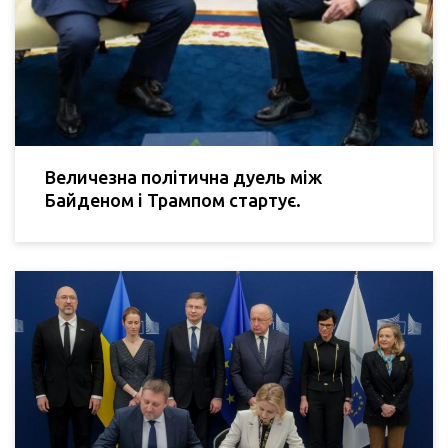
Величезна політична дуель між
Байденом і Трампом стартує.