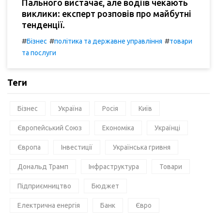
Пального вистачає, але водіїв чекають
виклики: експерт розповів про майбутні
тенденції.
#
#
#
Бізнес
політика та державне управління
товари
та послуги
Теги
Бізнес
Україна
Росія
Київ
Європейський Союз
Економіка
Українці
Європа
Інвестиції
Українська гривня
Дональд Трамп
Інфраструктура
Товари
Підприємництво
Бюджет
Електрична енергія
Банк
Євро