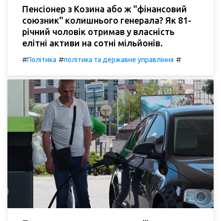
Пенсіонер з Козина або ж "фінансовий
союзник" колишнього генерала? Як 81-
річний чоловік отримав у власність
елітні активи на сотні мільйонів.
#
#
#
Політика
політика та державне управління