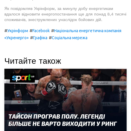
Як повідомляв Укрінформ, за минулу добу енергетикам
вдалося відновити енергопостачання ще для понад 8,4 тисячі
споживачів, знеструмлених унаслідок бойових дій.
#
#
#
Укрінформ
Facebook
Національна енергетична компанія
#
#
«Укренерго»
Графіка
Соціальна мережа
Читайте також