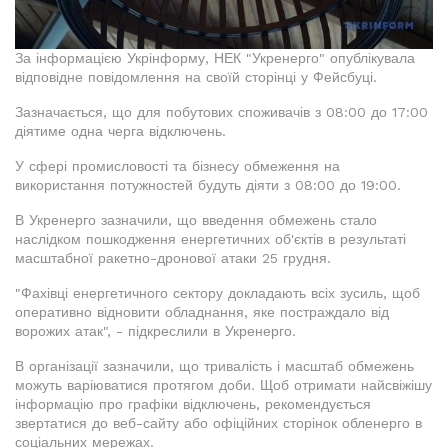
За інформацією Укрінформу, НЕК "Укренерго" опублікувала
відповідне повідомлення на своїй сторінці у Фейсбуці.
Зазначається, що для побутових споживачів з 08:00 до 17:00
діятиме одна черга відключень.
У сфері промисловості та бізнесу обмеження на
використання потужностей будуть діяти з 08:00 до 19:00.
В Укренерго зазначили, що введення обмежень стало
наслідком пошкодження енергетичних об'єктів в результаті
масштабної ракетно-дронової атаки 25 грудня.
"Фахівці енергетичного сектору докладають всіх зусиль, щоб
оперативно відновити обладнання, яке постраждало від
ворожих атак", - підкреслили в Укренерго.
В організації зазначили, що тривалість і масштаб обмежень
можуть варіюватися протягом доби. Щоб отримати найсвіжішу
інформацію про графіки відключень, рекомендується
звертатися до веб-сайту або офіційних сторінок обленерго в
соціальних мережах.