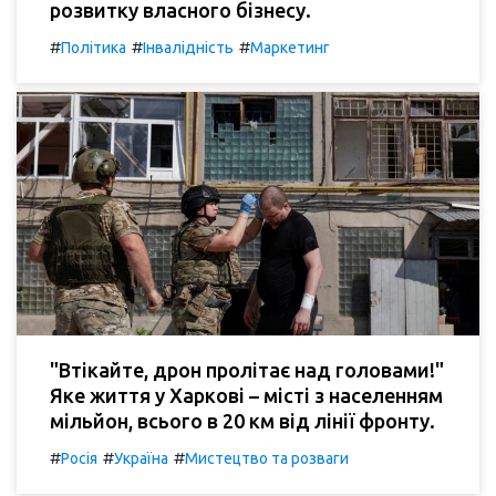
розвитку власного бізнесу.
#
#
#
Політика
Інвалідність
Маркетинг
"Втікайте, дрон пролітає над головами!"
Яке життя у Харкові – місті з населенням
мільйон, всього в 20 км від лінії фронту.
#
#
#
Росія
Україна
Мистецтво та розваги