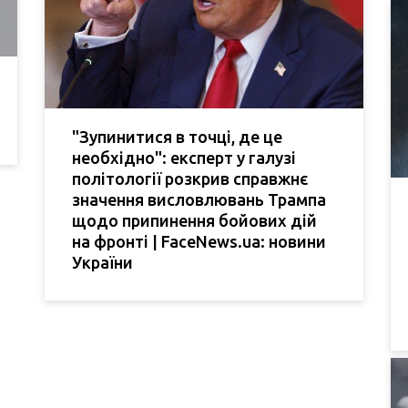
"Зупинитися в точці, де це
необхідно": експерт у галузі
політології розкрив справжнє
значення висловлювань Трампа
щодо припинення бойових дій
на фронті | FaceNews.ua: новини
України