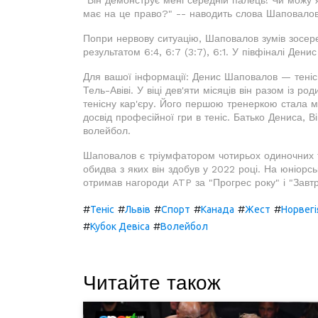
"Він демонструє мені середній палець! Чи можу 
має на це право?" -- наводить слова Шаповалов
Попри нервову ситуацію, Шаповалов зумів зосер
результатом 6:4, 6:7 (3:7), 6:1. У півфіналі Ден
Для вашої інформації: Денис Шаповалов — тенісис
Тель-Авіві. У віці дев'яти місяців він разом із р
тенісну кар'єру. Його першою тренеркою стала м
досвід професійної гри в теніс. Батько Дениса, 
волейбол.
Шаповалов є тріумфатором чотирьох одиночних ту
обидва з яких він здобув у 2022 році. На юніорс
отримав нагороди ATP за "Прогрес року" і "Завтр
#
#
#
#
#
#
Теніс
Львів
Спорт
Канада
Жест
Норвегі
#
#
Кубок Девіса
Волейбол
Читайте також