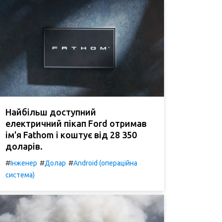
Найбільш доступний
електричний пікап Ford отримав
ім'я Fathom і коштує від 28 350
доларів.
#
#
#
Інженер
Долар
Android (операційна
система)