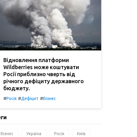
Відновлення платформи
Wildberries може коштувати
Росії приблизно чверть від
річного дефіциту державного
бюджету.
#
#
#
Росія
Дефіцит
Бізнес
еги
Бізнес
Україна
Росія
Київ