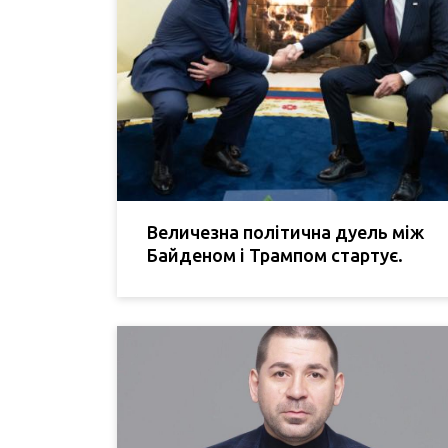
Величезна політична дуель між
Байденом і Трампом стартує.