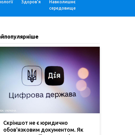
ології
Здоров'я
Навколишнє
середовище
айпопулярніше
Скріншот не є юридично
обов'язковим документом. Як