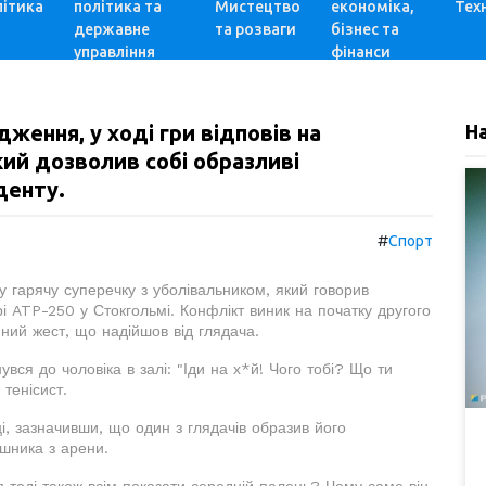
ітика
політика та
Мистецтво
економіка,
Техн
державне
та розваги
бізнес та
управління
фінанси
дження, у ході гри відповів на
Н
кий дозволив собі образливі
денту.
#
Спорт
 гарячу суперечку з уболівальником, який говорив
рі ATP-250 у Стокгольмі. Конфлікт виник на початку другого
ний жест, що надійшов від глядача.
ся до чоловіка в залі: "Іди на х*й! Чого тобі? Що ти
тенісист.
і, зазначивши, що один з глядачів образив його
шника з арени.