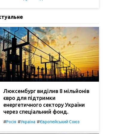
ктуальне
Люксембург виділив 8 мільйонів
євро для підтримки
енергетичного сектору України
через спеціальний фонд.
#
#
#
Росія
Україна
Європейський Союз