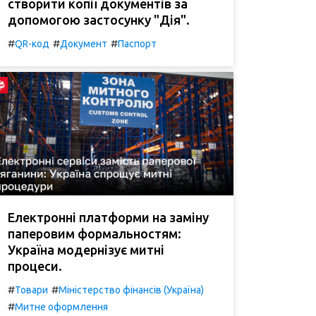
створити копії документів за
допомогою застосунку "Дія".
#
#
#
QR-код
Документ
Паспорт
Електронні платформи на заміну
паперовим формальностям:
Україна модернізує митні
процеси.
#
#
Товари
Міністерство фінансів (Україна)
#
Митне оформлення