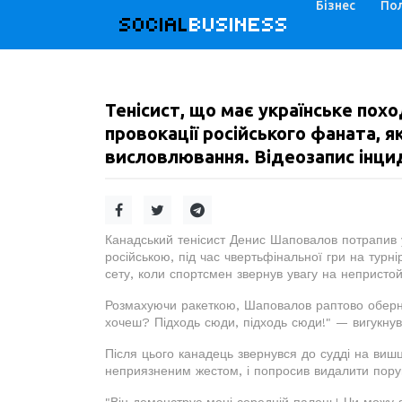
Бізнес
Пол
SOCIAL
BUSINESS
Тенісист, що має українське похо
провокації російського фаната, я
висловлювання. Відеозапис інци
Канадський тенісист Денис Шаповалов потрапив у
російською, під час чвертьфінальної гри на турні
сету, коли спортсмен звернув увагу на непристой
Розмахуючи ракеткою, Шаповалов раптово обернув
хочеш? Підходь сюди, підходь сюди!" — вигукнув 
Після цього канадець звернувся до судді на вишц
неприязненим жестом, і попросив видалити пору