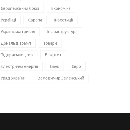
Європейський Союз
Економіка
Українці
Європа
Інвестиції
Українська гривня
Інфраструктура
Дональд Трамп
Товари
Підприємництво
Бюджет
Електрична енергія
Банк
Євро
Уряд України
Володимир Зеленський