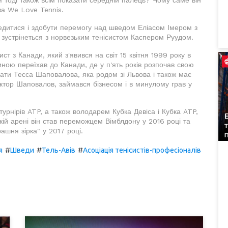
я тоді також всім показати середній палець? Чому саме він
а We Love Tennis.
едитися і здобути перемогу над шведом Еліасом Імером з
ис зустрінеться з норвезьким тенісистом Каспером Руудом.
т з Канади, який з'явився на світ 15 квітня 1999 року в
одиною переїхав до Канади, де у п'ять років розпочав свою
ати Тесса Шаповалова, яка родом зі Львова і також має
Віктор Шаповалов, займався бізнесом і в минулому грав у
рнірів ATP, а також володарем Кубка Девіса і Кубка ATP,
ькій арені він став переможцем Вімблдону у 2016 році та
ашня зірка" у 2017 році.
#
#
#
я
Шведи
Тель-Авів
Асоціація тенісистів-професіоналів