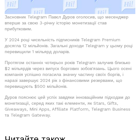
Засновник Telegram Павєл Дуров оголосив, що месенджер
вперше за свою 3-річну історію монетизації став
прибутковим.
У 2024 році чисельність підписників Telegram Premium
досягла 12 мільйонів. Загальні доходи Telegram у цьому році
перевищили 1 мільярд доларів.
Протягом останніх чотирьох років Telegram залучив близько
$2 мільярдів через випуск боргових зобов'язань. Цього осені
компанія успішно погасила значну частину своїх боргів, і
наразі завершує 2024 рік з фінансовими резервами, що
перевищують $500 мільйонів.
Дуров пояснює цей успіх завдяки інноваційним підходам до
монетизації, серед яких такі елементи, як Stars, Gifts,
Giveaways, Mini Apps, Affiliate Platform, Telegram Business
та Telegram Gateway.
Читайте також