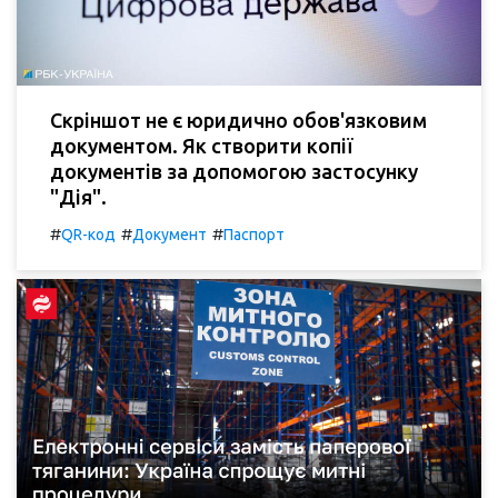
Скріншот не є юридично обов'язковим
документом. Як створити копії
документів за допомогою застосунку
"Дія".
#
#
#
QR-код
Документ
Паспорт