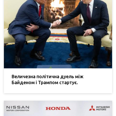
Величезна політична дуель між
Байденом і Трампом стартує.