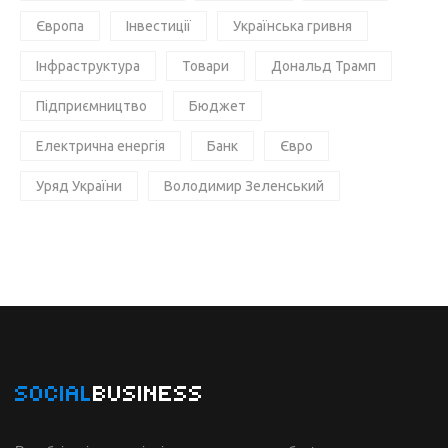
Європа
Інвестиції
Українська гривня
Інфраструктура
Товари
Дональд Трамп
Підприємництво
Бюджет
Електрична енергія
Банк
Євро
Уряд України
Володимир Зеленський
SOCIAL
BUSINESS