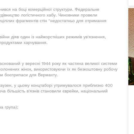
инився на боці комерційної структури. Федеральне
удівництво логістичного хабу. Чиновники провели
цілілих фрагментів стін "недостатньо для отримання
 війни діяв один із найжорсткіших режимів ув'язнення,
 продуктами харчування.
заснований у вересні 1944 року як частина великої системи
олонених жінок, використовуючи їх як безкоштовну робочу
яли боєприпаси для Вермахту.
аузен, у цьому концтаборі утримувалося приблизно 400
ча більшість в'язнів становили єврейки, національний
а група);