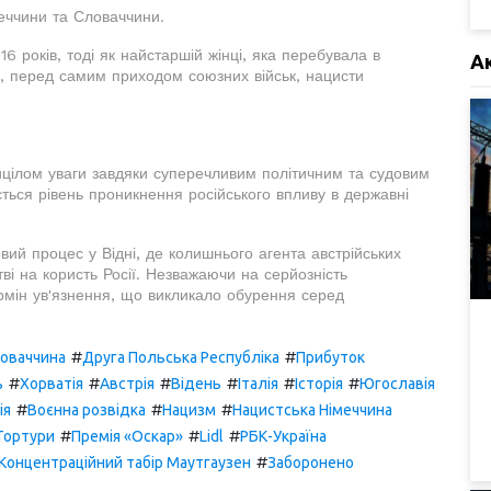
меччини та Словаччини.
6 років, тоді як найстаршій жінці, яка перебувала в
А
ку, перед самим приходом союзних військ, нацисти
ицілом уваги завдяки суперечливим політичним та судовим
ться рівень проникнення російського впливу в державні
й процес у Відні, де колишнього агента австрійських
і на користь Росії. Незважаючи на серйозність
рмін ув'язнення, що викликало обурення серед
#
#
оваччина
Друга Польська Республіка
Прибуток
#
#
#
#
#
#
ь
Хорватія
Австрія
Відень
Італія
Історія
Югославія
#
#
#
ія
Воєнна розвідка
Нацизм
Нацистська Німеччина
#
#
#
Тортури
Премія «Оскар»
Lidl
РБК-Україна
#
Концентраційний табір Маутгаузен
Заборонено