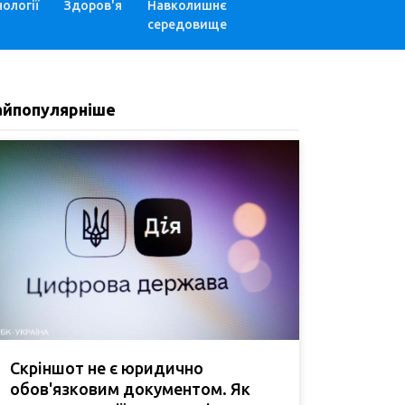
ології
Здоров'я
Навколишнє
середовище
айпопулярніше
Скріншот не є юридично
обов'язковим документом. Як