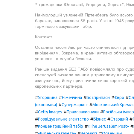
* громадянки Югославії, Угорщини, Хорватії, Ні
Наймолодшій ув'язненій Гіртенберга було всього 1
бараках, виповнилося 58 років. У квітні 1945 ро
терміново евакуювали табір.
Контекст
Останнім часом Австрія часто опиняється під пр
вирішенням. Зокрема, в країні активно обговорює
установи та служби безпеки.
Раніше видання БЕЗ ТАБУ повідомляло про судови
спецслужб визнали винним у тривалому шпигунств
звинувачень, йому призначили лише короткий те
європейських партнерів.
#
#
#
#
#
Угорщина
Німеччина
Боєприпаси
Євро
Сл
#
#
(економіка)
Супермаркет
Московський Кремл
#
#
#
Getty Images
Правозахисники
Російська імпер
#
#
#
#
Розвідувальне агентство
Бізнес
Старший
#
#
#
Концентраційний табір
«The Jerusalem Post»
#
#
#
«Віденська газета»
Вермахт
Освенцим