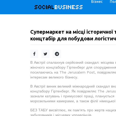
Бізнес
Пол
SOCIAL
BUSINESS
Супермаркет на місці історичної 
концтабір для побудови логістич
В Австрії спалахнув серйозний скандал: місцева
жіночого концтабору Гіртенберг для спорудження 
посилаючись на The Jerusalem Post, повідомляє 
інтересам великого бізнесу.
В Австрії виник великий міжнародний скандал в
концтабору Гіртенберг. Як повідомляє The Jerusa
зазнали катувань і примусової праці, планується
морозильними камерами, а також філії німецької 
БЕЗ ТАБУ висвітлює, як пам'ять про жертв наци
забудовників і місцевих управлінців.