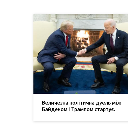
Величезна політична дуель між
Байденом і Трампом стартує.