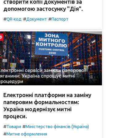
створити копії документів за
допомогою застосунку "Дія".
#
#
#
QR-код
Документ
Паспорт
Електронні платформи на заміну
паперовим формальностям:
Україна модернізує митні
процеси.
#
#
Товари
Міністерство фінансів (Україна)
#
Митне оформлення