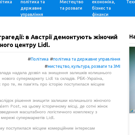
ітика
політика та
Мистецтво
економіка,
Техн
державне
та розваги
бізнес та
управління
фінанси
трагедії: в Австрії демонтують жіночий
Н
ного центру Lidl.
#
#
Політика
політика та державне управління
#
мистецтво, культура, розваги та ЗМІ
 влада надала дозвіл на знищення залишків колишнього
нового супермаркету Lidl та складів. РБК-Україна,
про те, як пам'ять про історію поступилася місцем
наслідок рішення знищити залишки колишнього жіночого
lem Post, на цьому історичному місці, де сотні жінок
 зведення масштабного логістичного комплексу з
мережі супермаркетів Lidl.
зму поступилася місцем комерційним інтересам