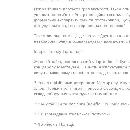
Попри тривалі протести громадськості, закон оп
управління пам'яток Австрії офіційно схвалило б
формальну експертизу руїн та постановили, що у
статусу пам'ятки, яка охороняється державою".
Таким чином, на місці, де під час Другої світової
незабаром почнуть розвантажувати вантажівки з
Історія табору Гіртенберг
Жіночий табір, розташований у Гіртенберзі, був 
концтабору Маутгаузен. Нацисти експлуатували п
силу на місцевому заводі патронів, де виготовл
Згідно з офіційними джерелами Меморіалу Маутг
жінок. Перший контингент прибув з Освенціма. Хо
склад табору виявився дуже різноманітним:
* 194 українки та росіянки (найбільша національн
* 101 громадянка Італійської Республіки;
* 95 жінок з Польщі;