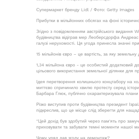
Супермаркет бренду Lidl / Фото: Getty Images
Прибутки в мільйонних обсягах на фоні історичн
Згідно з повідомленням австрійського видання W
будівництва відіграв мер Леоберсдорфа Андреас
галузі нерухомості. Ця угода принесла значні пр
15 мільйонів євро – це вартість, за яку земельн
1,34 мільйона євро - це особистий додатковий д
цільового використання земельної ділянки для п
Ідея перетворення колишнього концтабору на хо
миттєво спричинило хвилю протесту серед істори
Барбара Глюк, публічно охарактеризувала плани з
Різко виступив проти будівництва президент Ізраї
підкреслив, що це місце слід зберегти для нащад
"Цей дохід був здобутий через пам'ять про замуч
приховувати та забувати темні моменти нашої мин
Чому уряд дав згоду на демонтаж?