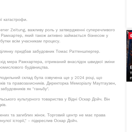
ої катастрофи.
iener Zeitung, важливу роль у затвердженні суперечливого
 Рамхартер, який також активно займається бізнесом у
ибутки всім учасникам процесу.
у ділянку придбав забудовник Томас Раттеншпергер.
охід мера Рамхартера, отриманий внаслідок швидкої зміни
ромислового будівництва.
лодильний склад була озвучена ще у 2024 році, що
ків та правозахисників. Директорка Меморіалу Маутгаузен,
абудовників як "ганьбу".
льського культурного товариства у Відні Оскар Дойч. Він
ків.
ених та загиблих жінок. Торговий центр не має права
улої історії," - підкреслив Оскар Дойч.