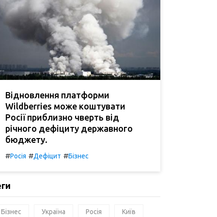
Відновлення платформи
Wildberries може коштувати
Росії приблизно чверть від
річного дефіциту державного
бюджету.
#
#
#
Росія
Дефіцит
Бізнес
еги
Бізнес
Україна
Росія
Київ