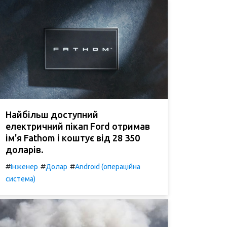
Найбільш доступний
електричний пікап Ford отримав
ім'я Fathom і коштує від 28 350
доларів.
#
#
#
Інженер
Долар
Android (операційна
система)