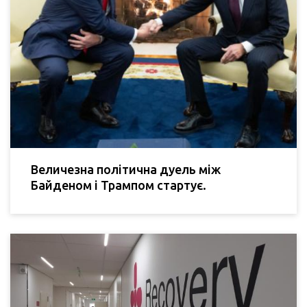
Величезна політична дуель між
Байденом і Трампом стартує.