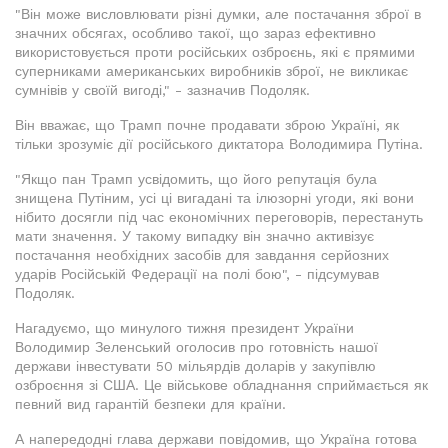
"Він може висловлювати різні думки, але постачання зброї в
значних обсягах, особливо такої, що зараз ефективно
використовується проти російських озброєнь, які є прямими
суперниками американських виробників зброї, не викликає
сумнівів у своїй вигоді," - зазначив Подоляк.
Він вважає, що Трамп почне продавати зброю Україні, як
тільки зрозуміє дії російського диктатора Володимира Путіна.
"Якщо пан Трамп усвідомить, що його репутація була
знищена Путіним, усі ці вигадані та ілюзорні угоди, які вони
нібито досягли під час економічних переговорів, перестануть
мати значення. У такому випадку він значно активізує
постачання необхідних засобів для завдання серйозних
ударів Російській Федерації на полі бою", - підсумував
Подоляк.
Нагадуємо, що минулого тижня президент України
Володимир Зеленський оголосив про готовність нашої
держави інвестувати 50 мільярдів доларів у закупівлю
озброєння зі США. Це військове обладнання сприймається як
певний вид гарантій безпеки для країни.
А напередодні глава держави повідомив, що Україна готова