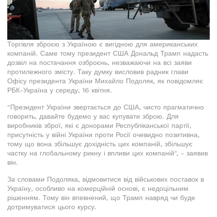
Торгівля зброєю з Україною є вигідною для американських
компаній. Саме тому президент США Дональд Трамп надасть
дозвіл на постачання озброєнь, незважаючи на всі заяви
протилежного змісту. Таку думку висловив радник глави
Офісу президента України Михайло Подоляк, як повідомляє
РБК-Україна у середу, 16 квітня.
"Президент України звертається до США, чисто прагматично
говорить, давайте будемо у вас купувати зброю. Для
виробників зброї, які є донорами Республіканської партії,
присутність у війні України проти Росії очевидно позитивна,
тому що вона збільшує дохідність цих компаній, збільшує
частку на глобальному рикну і впливи цих компаній", - заявив
він.
За словами Подоляка, відмовитися від військових поставок в
Україну, особливо на комерційній основі, є недоцільним
рішенням. Тому він впевнений, що Трамп навряд чи буде
дотримуватися цього курсу.