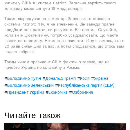
купити у США 10 систем Patriot. Загальна вартість такого
контракту може сягнути 15 млрд доларів.
Трамп відреагував на коментарі Зеленського стосовно
системи Patriot: "Ну, я не впевнений. Він завжди прагне
придбати нові ракети, ви розумієте. Він проти... Слухайте,
коли ви ініціюєте війну, потрібно усвідомлювати, що маєте
шанси на перемогу. Не можна починати війну з кимось, хто в
20 разів сильніший за вас, а потім сподіватися, що хтось вам
надасть зброю".
Таким чином президент США фактично заявив, що це
начебто Україна почала війну з Росією.
#
#
#
#
Володимир Путін
Дональд Трамп
Росія
Україна
#
#
Володимир Зеленський
Республіканська партія (США)
#
#
#
Президент України
Економіка
Озброєння
Читайте також