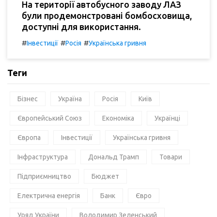
На території автобусного заводу ЛАЗ
були продемонстровані бомбосховища,
доступні для використання.
#
#
#
Інвестиції
Росія
Українська гривня
Теги
Бізнес
Україна
Росія
Київ
Європейський Союз
Економіка
Українці
Європа
Інвестиції
Українська гривня
Інфраструктура
Дональд Трамп
Товари
Підприємництво
Бюджет
Електрична енергія
Банк
Євро
Уряд України
Володимир Зеленський