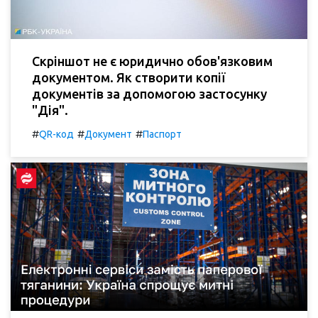
Скріншот не є юридично обов'язковим
документом. Як створити копії
документів за допомогою застосунку
"Дія".
#
#
#
QR-код
Документ
Паспорт