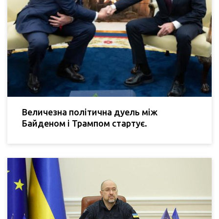
Величезна політична дуель між
Байденом і Трампом стартує.