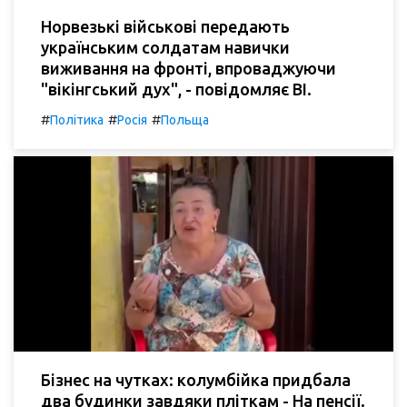
Норвезькі військові передають
українським солдатам навички
виживання на фронті, впроваджуючи
"вікінгський дух", - повідомляє BI.
#
#
#
Політика
Росія
Польща
Бізнес на чутках: колумбійка придбала
два будинки завдяки пліткам - На пенсії.