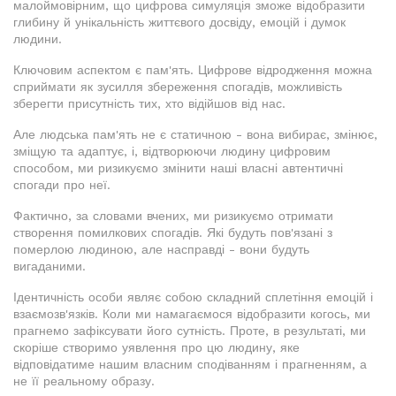
малоймовірним, що цифрова симуляція зможе відобразити
глибину й унікальність життєвого досвіду, емоцій і думок
людини.
Ключовим аспектом є пам'ять. Цифрове відродження можна
сприймати як зусилля збереження спогадів, можливість
зберегти присутність тих, хто відійшов від нас.
Але людська пам'ять не є статичною - вона вибирає, змінює,
зміщую та адаптує, і, відтворюючи людину цифровим
способом, ми ризикуємо змінити наші власні автентичні
спогади про неї.
Фактично, за словами вчених, ми ризикуємо отримати
створення помилкових спогадів. Які будуть пов'язані з
померлою людиною, але насправді - вони будуть
вигаданими.
Ідентичність особи являє собою складний сплетіння емоцій і
взаємозв'язків. Коли ми намагаємося відобразити когось, ми
прагнемо зафіксувати його сутність. Проте, в результаті, ми
скоріше створимо уявлення про цю людину, яке
відповідатиме нашим власним сподіванням і прагненням, а
не її реальному образу.