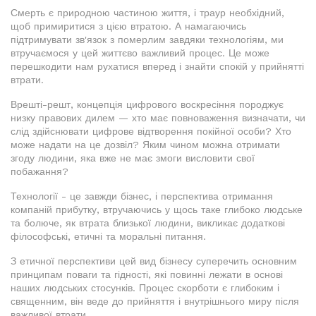
Смерть є природною частиною життя, і траур необхідний,
щоб примиритися з цією втратою. А намагаючись
підтримувати зв'язок з померлим завдяки технологіям, ми
втручаємося у цей життєво важливий процес. Це може
перешкодити нам рухатися вперед і знайти спокій у прийнятті
втрати.
Врешті-решт, концепція цифрового воскресіння породжує
низку правових дилем — хто має повноваження визначати, чи
слід здійснювати цифрове відтворення покійної особи? Хто
може надати на це дозвіл? Яким чином можна отримати
згоду людини, яка вже не має змоги висловити свої
побажання?
Технології - це завжди бізнес, і перспектива отримання
компаній прибутку, втручаючись у щось таке глибоко людське
та болюче, як втрата близької людини, викликає додаткові
філософські, етичні та моральні питання.
З етичної перспективи цей вид бізнесу суперечить основним
принципам поваги та гідності, які повинні лежати в основі
наших людських стосунків. Процес скорботи є глибоким і
священним, він веде до прийняття і внутрішнього миру після
важливої втрати.