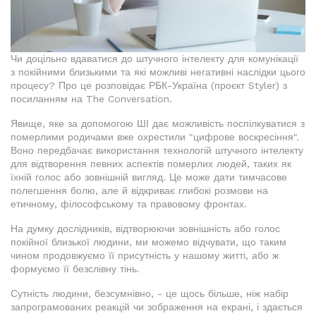
Чи доцільно вдаватися до штучного інтелекту для комунікації
з покійними близькими та які можливі негативні наслідки цього
процесу? Про це розповідає РБК-Україна (проєкт Styler) з
посиланням на The Conversation.
Явище, яке за допомогою ШІ дає можливість поспілкуватися з
померлими родичами вже охрестили "цифрове воскресіння".
Воно передбачає використання технологій штучного інтелекту
для відтворення певних аспектів померлих людей, таких як
їхній голос або зовнішній вигляд. Це може дати тимчасове
полегшення болю, але й відкриває глибокі розмови на
етичному, філософському та правовому фронтах.
На думку дослідників, відтворюючи зовнішність або голос
покійної близької людини, ми можемо відчувати, що таким
чином продовжуємо її присутність у нашому житті, або ж
формуємо її безслівну тінь.
Сутність людини, безсумнівно, - це щось більше, ніж набір
запрограмованих реакцій чи зображення на екрані, і здається