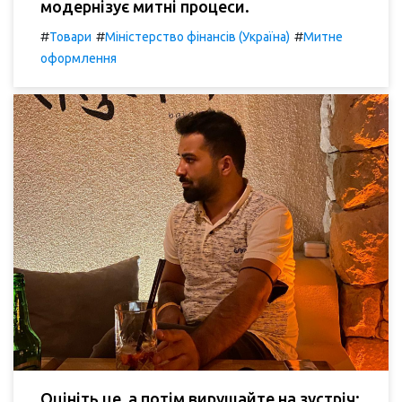
модернізує митні процеси.
#
#
#
Товари
Міністерство фінансів (Україна)
Митне
оформлення
Оцініть це, а потім вирушайте на зустріч: