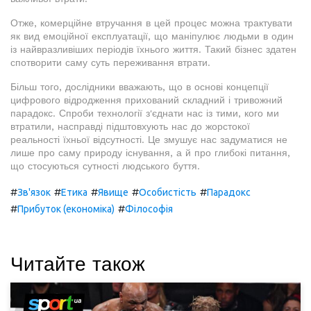
Отже, комерційне втручання в цей процес можна трактувати
як вид емоційної експлуатації, що маніпулює людьми в один
із найвразливіших періодів їхнього життя. Такий бізнес здатен
спотворити саму суть переживання втрати.
Більш того, дослідники вважають, що в основі концепції
цифрового відродження прихований складний і тривожний
парадокс. Спроби технології з'єднати нас із тими, кого ми
втратили, насправді підштовхують нас до жорстокої
реальності їхньої відсутності. Це змушує нас задуматися не
лише про саму природу існування, а й про глибокі питання,
що стосуються сутності людського буття.
#
#
#
#
#
Зв'язок
Етика
Явище
Особистість
Парадокс
#
#
Прибуток (економіка)
Філософія
Читайте також