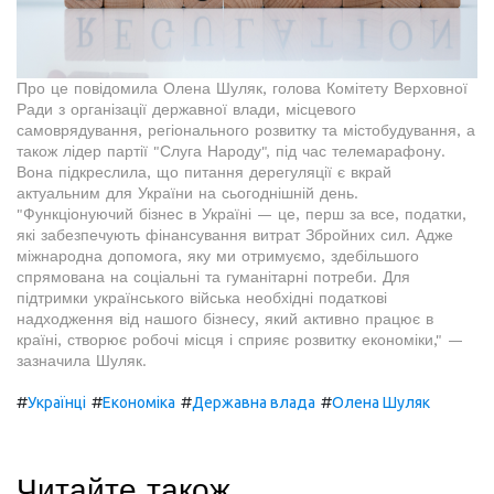
Про це повідомила Олена Шуляк, голова Комітету Верховної
Ради з організації державної влади, місцевого
самоврядування, регіонального розвитку та містобудування, а
також лідер партії "Слуга Народу", під час телемарафону.
Вона підкреслила, що питання дерегуляції є вкрай
актуальним для України на сьогоднішній день.
"Функціонуючий бізнес в Україні — це, перш за все, податки,
які забезпечують фінансування витрат Збройних сил. Адже
міжнародна допомога, яку ми отримуємо, здебільшого
спрямована на соціальні та гуманітарні потреби. Для
підтримки українського війська необхідні податкові
надходження від нашого бізнесу, який активно працює в
країні, створює робочі місця і сприяє розвитку економіки," —
зазначила Шуляк.
#
#
#
#
Українці
Економіка
Державна влада
Олена Шуляк
Читайте також