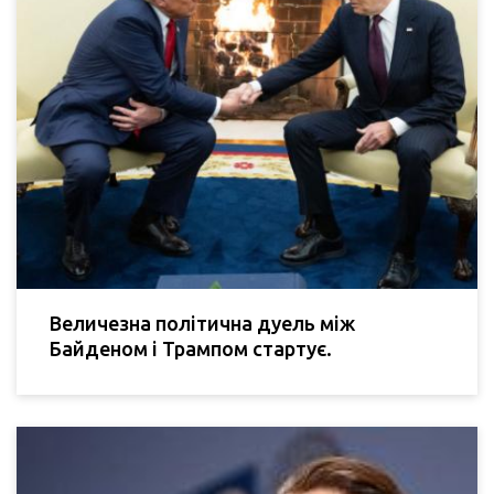
Величезна політична дуель між
Байденом і Трампом стартує.