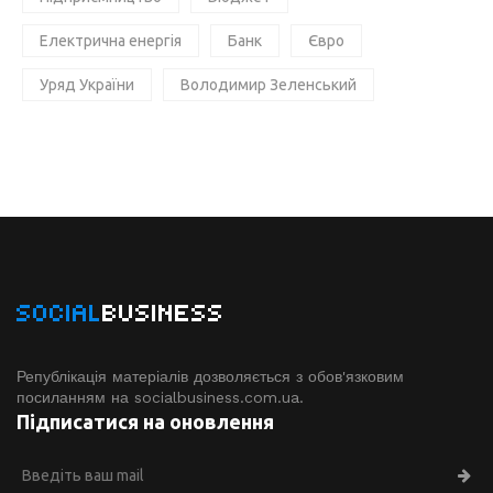
Електрична енергія
Банк
Євро
Уряд України
Володимир Зеленський
SOCIAL
BUSINESS
Републікація матеріалів дозволяється з обов'язковим
посиланням на socialbusiness.com.ua.
Підписатися на оновлення