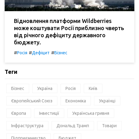
Відновлення платформи Wildberries
може коштувати Росії приблизно чверть
від річного дефіциту державного
бюджету.
#
#
#
Росія
Дефіцит
Бізнес
Теги
Бізнес
Україна
Росія
Київ
Європейський Союз
Економіка
Українці
Європа
Інвестиції
Українська гривня
Інфраструктура
Дональд Трамп
Товари
Підприємництво
Бюджет