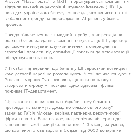
Prostor, "Нова пошта" та МХП - перші українські компанії, які
відкрили вакансії директорів зі штучного інтелекту (ШІ). Це
нова для українського бізнесу топпосада, яка виникла на тлі
глобального тренду на впровадження AI-рішень у бізнес-
процеси.
Посада з'являється не як модний атрибут, а як реакція на
реальні бізнес-завдання. Компанії очікують, що ШІ-директор
допоможе інтегрувати штучний інтелект в операційні та
стратегічні процеси: від оптимізації логістики до автоматизації
обслуговування клієнтів.
У Prostor підтвердили, що бачать у ШІ серйозний потенціал,
хоча деталей наразі не розголошують. У той же час конкурент
Prostor - мережа Eva - заявляє, що поки не планує
створювати окрему AI-позицію, адже відповідні функції
покриває ІТ-департамент.
"Ця вакансія є новинкою для України, тому більшість
претендентів матимуть досвід не більше одного року", -
зазначає Таїсія Млюзан, керівна партнерка рекрутингової
фірми Talando. Вона вважає, що реалістичний термін для
заповнення такої позиції становитиме 2-3 місяці, за умови,
що компанія готова виділити бюджет від 6000 доларів на