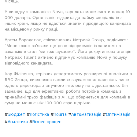
місяць.
У випадку з компанією Nova, зарплата може сягати понад 10
000 доларів. Організація відкрита до найму спеціалістів з
інших країн, якщо не вдасться знайти підходящого кандидата
на місцевому ринку праці.
Артем Бородатюк, співзасновник Netpeak Group, поділився:
"Мене також зв’язали ще двоє підприємців із запитом на
вакансію в стилі 'ми теж шукаємо'". Його рекрутингова агенція
Netpeak Talent активно підтримує компанію Nova у пошуку
відповідного кандидата.
Ігор Філіпенко, керівник департаменту розширеної аналітики в
RBC Group, висловлює важливе зауваження: наявність лише
одного директора з штучного інтелекту не є достатньою. Він
зазначає, що для ефективної роботи потрібна команда з
принаймні трьох фахівців з AI, що обернеться для компанії в
суму не менше ніж 100 000 євро щорічно.
#
#
#
#
#
Бюджет
Логістика
Пошта
Автоматизація
Оптимізація
#
#
Аналітика
Бізнес-процес