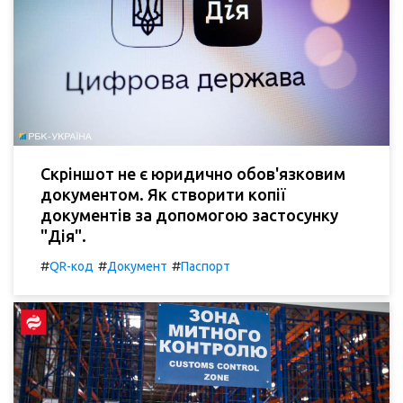
Скріншот не є юридично обов'язковим
документом. Як створити копії
документів за допомогою застосунку
"Дія".
#
#
#
QR-код
Документ
Паспорт