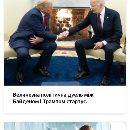
Величезна політична дуель між
Байденом і Трампом стартує.