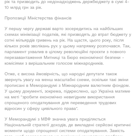
рік та призводить до недонадходжень держбюджету в сумі 4-
10 млрд грн за рік.
Пропозиції Міністерства фінансів
У першу чергу державі варто зосередитись на найбільших
схемах мінімізації податків, які призводять до втрат бюджету у
сотні мільярдів гривень на рік. На щастя, цього року, після
кількох років зволікань рух у цьому напрямку розпочався. Так,
парламент ухвалив в цілому революційні проєкти з повного
перезавантаження Митниці та Бюро економічної безпеки -
комісіями з вирішальним голосом міжнародників.
Отже, є висока ймовірність, що народні депутати також
звернуть увагу на менш масштабні схеми, оскільки такі зміни
прописані в Меморандумі з Міжнародним валютним фондом.
У цьому документі, зокрема, підкреслено, що Україна матиме
на меті "зробити економічно невигідним використання
спрощеного оподаткування для переведення трудових
відносин у сферу цивільного права".
У Меморандумі з МВФ значна увага приділяється
Національній стратегії доходів, де викладені серйозні критичні
моменти щодо спрощеної системи оподаткування. Замість