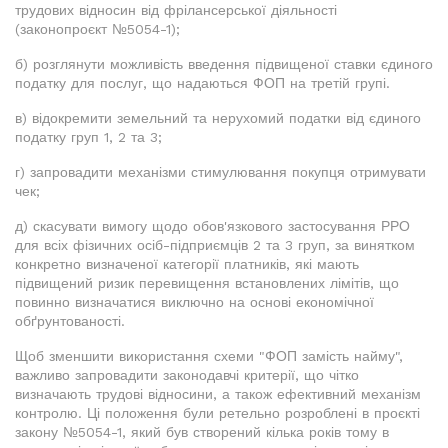
трудових відносин від фрілансерської діяльності
(законопроєкт №5054-1);
б) розглянути можливість введення підвищеної ставки єдиного
податку для послуг, що надаються ФОП на третій групі.
в) відокремити земельний та нерухомий податки від єдиного
податку груп 1, 2 та 3;
г) запровадити механізми стимулювання покупця отримувати
чек;
д) скасувати вимогу щодо обов'язкового застосування РРО
для всіх фізичних осіб-підприємців 2 та 3 груп, за винятком
конкретно визначеної категорії платників, які мають
підвищений ризик перевищення встановлених лімітів, що
повинно визначатися виключно на основі економічної
обґрунтованості.
Щоб зменшити використання схеми "ФОП замість найму",
важливо запровадити законодавчі критерії, що чітко
визначають трудові відносини, а також ефективний механізм
контролю. Ці положення були ретельно розроблені в проєкті
закону №5054-1, який був створений кілька років тому в