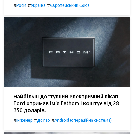
#
#
#
Росія
Україна
Європейський Союз
Найбільш доступний електричний пікап
Ford отримав ім'я Fathom і коштує від 28
350 доларів.
#
#
#
Інженер
Долар
Android (операційна система)