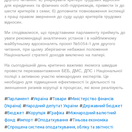
для юридичних та фізичних осіб-підприємців, привести їх до
шести критеріїв з семи; б) доповнити повноваження інспекції
з праці правом звернення до суду щодо критеріїв трудових
відносин.
Ми сподіваємося, що представники парламенту приймуть до
уваги рекомендації аналітичних установ і в найближчому
майбутньому вдосконалять проєкт №5054-1 для другого
читання, при цьому зберігаючи небажані положення
Національної стратегії доходів виключно на папері.
На сьогоднішній день критично важливо якомога швидше
провести перезавантаження БЕБ, ДМС, ДПС і Національної
поліції з активною участю міжнародних експертів. Це
необхідно для підвищення ефективності їх діяльності та
зменшення ризиків корупції в процесах, які вони реалізують.
#
#
#
#
Парламент
Україна
Товари
Міністерство фінансів
#
#
(Україна)
Народний депутат України
Державний бюджет
#
#
#
#
Бюджет
Корупція
Графіка
Міжнародний валютний
#
#
#
фонд
Імпорт
Оподаткування
Тіньова економіка
#
Спрощена система оподаткування, обліку та звітності