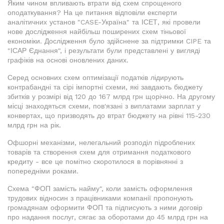
Яким чином впливають втрати від схем спрощеного
оподаткування? На це питання відповіли експерти
аналітичних установ "CASE-Україна" та ІСЕТ, які провели
нове дослідження найбільш поширених схем тіньової
економіки. Дослідження було здійснене за підтримки CIPE та
"ІСАР Єднання", і результати були представлені у вигляді
графіків на основі оновлених даних.
Серед основних схем оптимізації податків лідирують
контрабандні та сірі імпортні схеми, які завдають бюджету
збитків у розмірі від 120 до 167 млрд грн щорічно. На другому
місці знаходяться схеми, пов'язані з виплатами зарплат у
конвертах, що призводять до втрат бюджету на рівні 115-230
млрд грн на рік.
Офшорні механізми, нелегальний розподіл підроблених
товарів та створення схем для отримання податкового
кредиту - все це помітно скоротилося в порівнянні з
попередніми роками.
Схема "ФОП замість найму", коли замість оформлення
трудових відносин з працівниками компанії пропонують
громадянам оформити ФОП та підписують з ними договір
про надання послуг, сягає за оборотами до 45 млрд грн на