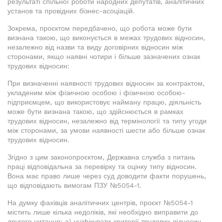
результаті спільної роботи народних депутатів, аналітичних
установ та провідних бізнес-асоціацій.
Зокрема, проєктом передбачено, що робота може бути
визнана такою, що виконується в межах трудових відносин,
незалежно від назви та виду договірних відносин між
сторонами, якщо наявні чотири і більше зазначених ознак
трудових відносин:
При визначенні наявності трудових відносин за контрактом,
укладеним між фізичною особою і фізичною особою-
підприємцем, що використовує найману працю, діяльність
може бути визнана такою, що здійснюється в рамках
трудових відносин, незалежно від термінології та типу угоди
між сторонами, за умови наявності шести або більше ознак
трудових відносин.
Згідно з цим законопроєктом, Державна служба з питань
праці відповідальна за перевірку та оцінку типу відносин.
Вона має право лише через суд доводити факти порушень,
що відповідають вимогам ПЗУ №5054-1.
На думку фахівців аналітичних центрів, проєкт №5054-1
містить лише кілька недоліків, які необхідно виправити до
другого читання: а) уніфікувати критерії трудових відносин