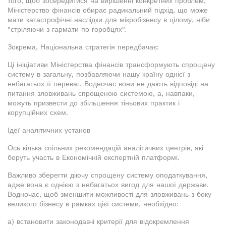
того, щоб зосередитися на вирішенні конкретних проблем,
Міністерство фінансів обирає радикальний підхід, що може
мати катастрофічні наслідки для мікробізнесу в цілому, ніби
"стріляючи з гармати по горобцях".
Зокрема, Національна стратегія передбачає:
Ці ініціативи Міністерства фінансів трансформують спрощену
систему в загальну, позбавляючи нашу країну однієї з
небагатьох її переваг. Водночас вони не дають відповіді на
питання зловживань спрощеною системою, а, навпаки,
можуть призвести до збільшення тіньових практик і
корупційних схем.
Ідеї аналітичних установ
Ось кілька спільних рекомендацій аналітичних центрів, які
беруть участь в Економічній експертній платформі.
Важливо зберегти діючу спрощену систему оподаткування,
адже вона є однією з небагатьох вигод для нашої держави.
Водночас, щоб зменшити можливості для зловживань з боку
великого бізнесу в рамках цієї системи, необхідно:
а) встановити законодавчі критерії для відокремлення