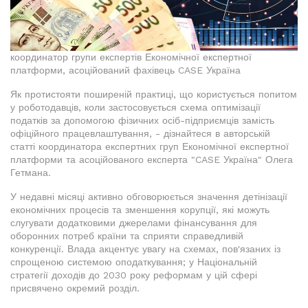
координатор групи експертів Економічної експертної
платформи, асоційований фахівець CASE Україна
Як протистояти поширеній практиці, що користується попитом
у роботодавців, коли застосовується схема оптимізації
податків за допомогою фізичних осіб-підприємців замість
офіційного працевлаштування, - дізнайтеся в авторській
статті координатора експертних груп Економічної експертної
платформи та асоційованого експерта "CASE Україна" Олега
Гетмана.
У недавні місяці активно обговорюється значення детінізації
економічних процесів та зменшення корупції, які можуть
слугувати додатковими джерелами фінансування для
оборонних потреб країни та сприяти справедливій
конкуренції. Влада акцентує увагу на схемах, пов'язаних із
спрощеною системою оподаткування; у Національній
стратегії доходів до 2030 року реформам у цій сфері
присвячено окремий розділ.