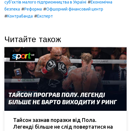
#
суб'єктів малого підприємництва в Україні
Економічна
#
#
безпека
Реформа
Офшорний фінансовий центр
#
#
Контрабанда
Експерт
Читайте також
Тайсон зазнав поразки від Пола.
Легенді більше не слід повертатися на