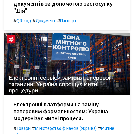
документів за допомогою застосунку
"Дія".
#
#
#
QR-код
Документ
Паспорт
Електронні платформи на заміну
паперовим формальностям: Україна
модернізує митні процеси.
#
#
#
Товари
Міністерство фінансів (Україна)
Митне