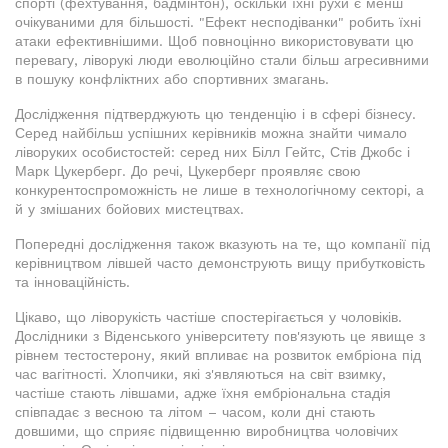
спорті (фехтування, бадмінтон), оскільки їхні рухи є менш
очікуваними для більшості. "Ефект несподіванки" робить їхні
атаки ефективнішими. Щоб повноцінно використовувати цю
перевагу, ліворукі люди еволюційно стали більш агресивними
в пошуку конфліктних або спортивних змагань.
Дослідження підтверджують цю тенденцію і в сфері бізнесу.
Серед найбільш успішних керівників можна знайти чимало
ліворуких особистостей: серед них Білл Гейтс, Стів Джобс і
Марк Цукерберг. До речі, Цукерберг проявляє свою
конкурентоспроможність не лише в технологічному секторі, а
й у змішаних бойових мистецтвах.
Попередні дослідження також вказують на те, що компанії під
керівництвом лівшей часто демонструють вищу прибутковість
та інноваційність.
Цікаво, що ліворукість частіше спостерігається у чоловіків.
Дослідники з Віденського університету пов'язують це явище з
рівнем тестостерону, який впливає на розвиток ембріона під
час вагітності. Хлопчики, які з'являються на світ взимку,
частіше стають лівшами, адже їхня ембріональна стадія
співпадає з весною та літом – часом, коли дні стають
довшими, що сприяє підвищенню виробництва чоловічих