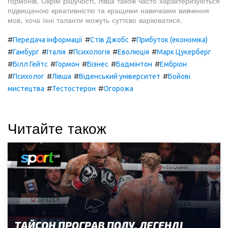
гормонів. Окрім рішучості, лівші також часто характеризуються
підвищеною креативністю та кращими навичками вивчення
мов, хоча їхні таланти можуть суттєво варіюватися.
#
#
#
Передача інформації
Стів Джобс
Прибуток (економіка)
#
#
#
#
#
Гамбург
Італія
Психологія
Еволюція
Марк Цукерберг
#
#
#
#
#
Білл Гейтс
Гормон
Бізнес
Бадмінтон
Ембріон
#
#
#
#
Психолог
Лівша
Віденський університет
Бойові
#
#
мистецтва
Тестостерон
Огорожа
Читайте також