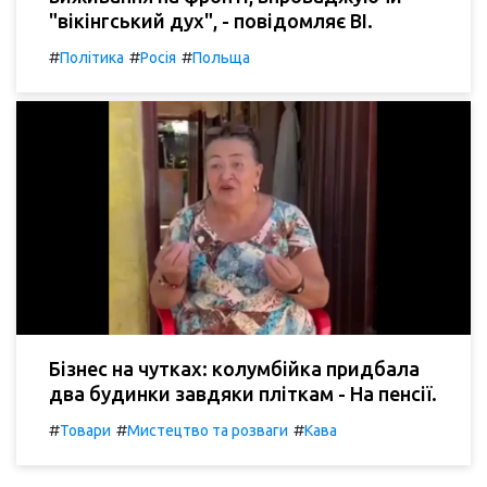
"вікінгський дух", - повідомляє BI.
#
#
#
Політика
Росія
Польща
Бізнес на чутках: колумбійка придбала
два будинки завдяки пліткам - На пенсії.
#
#
#
Товари
Мистецтво та розваги
Кава