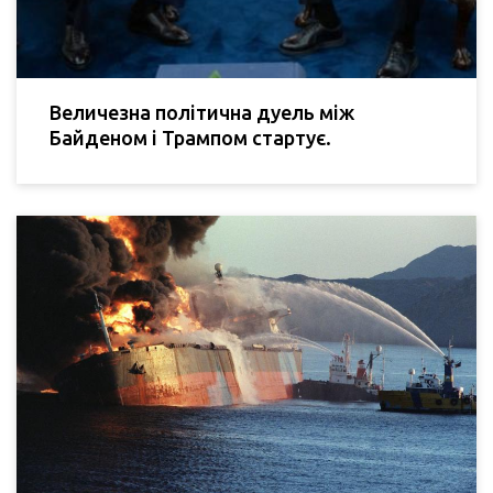
Величезна політична дуель між
Байденом і Трампом стартує.