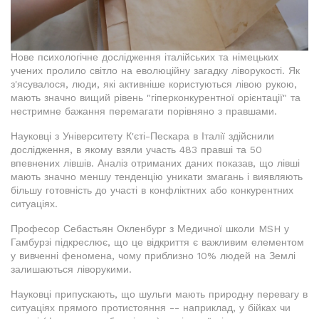
Нове психологічне дослідження італійських та німецьких
учених пролило світло на еволюційну загадку ліворукості. Як
з'ясувалося, люди, які активніше користуються лівою рукою,
мають значно вищий рівень "гіперконкурентної орієнтації" та
нестримне бажання перемагати порівняно з правшами.
Науковці з Університету К'єті-Пескара в Італії здійснили
дослідження, в якому взяли участь 483 правші та 50
впевнених лівшів. Аналіз отриманих даних показав, що лівші
мають значно меншу тенденцію уникати змагань і виявляють
більшу готовність до участі в конфліктних або конкурентних
ситуаціях.
Професор Себастьян Окленбург з Медичної школи MSH у
Гамбурзі підкреслює, що це відкриття є важливим елементом
у вивченні феномена, чому приблизно 10% людей на Землі
залишаються ліворукими.
Науковці припускають, що шульги мають природну перевагу в
ситуаціях прямого протистояння -- наприклад, у бійках чи