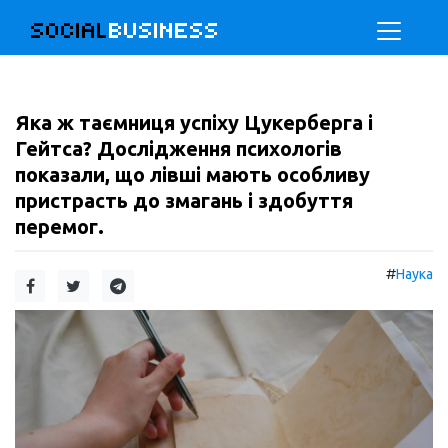
SOCIAL
BUSINESS
Яка ж таємниця успіху Цукерберга і
Гейтса? Дослідження психологів
показали, що лівші мають особливу
пристрасть до змагань і здобуття
перемог.
#
Наука