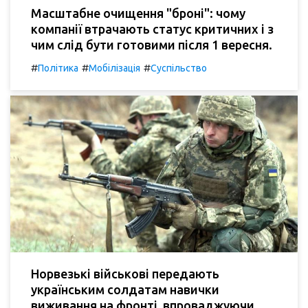
Масштабне очищення "броні": чому
компанії втрачають статус критичних і з
чим слід бути готовими після 1 вересня.
#
#
#
Політика
Мобілізація
Суспільство
Норвезькі військові передають
українським солдатам навички
виживання на фронті, впроваджуючи