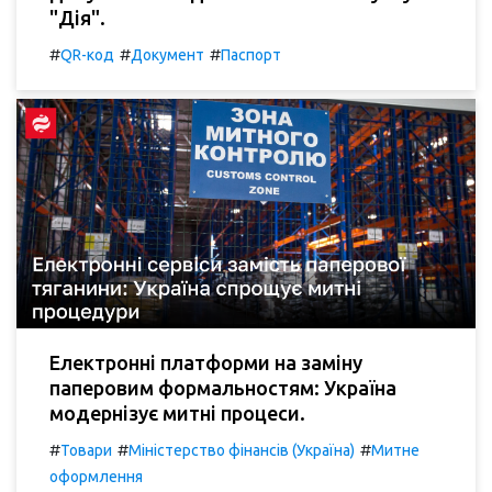
"Дія".
#
#
#
QR-код
Документ
Паспорт
Електронні платформи на заміну
паперовим формальностям: Україна
модернізує митні процеси.
#
#
#
Товари
Міністерство фінансів (Україна)
Митне
оформлення