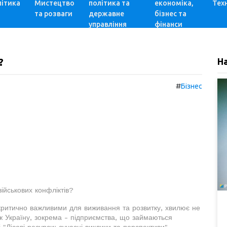
ітика
Мистецтво
політика та
економіка,
Техн
та розваги
державне
бізнес та
управління
фінанси
?
Н
#
Бізнес
військових конфліктів?
критично важливими для виживання та розвитку, хвилює не
 Україну, зокрема - підприємства, що займаються