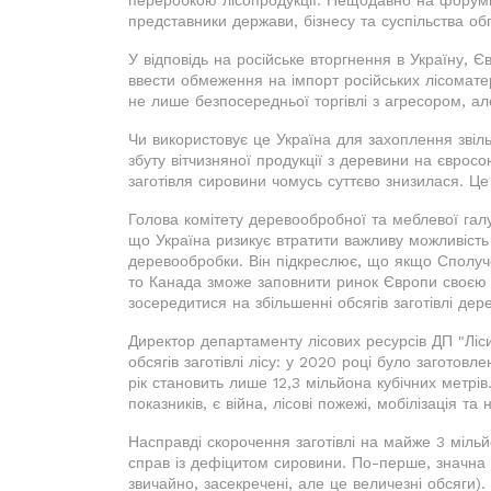
переробкою лісопродукції. Нещодавно на форумі "
представники держави, бізнесу та суспільства о
У відповідь на російське вторгнення в Україну, 
ввести обмеження на імпорт російських лісоматер
не лише безпосередньої торгівлі з агресором, а
Чи використовує це Україна для захоплення звіль
збуту вітчизняної продукції з деревини на євросо
заготівля сировини чомусь суттєво знизилася. Це
Голова комітету деревообробної та меблевої галу
що Україна ризикує втратити важливу можливість 
деревообробки. Він підкреслює, що якщо Сполуче
то Канада зможе заповнити ринок Європи своєю 
зосередитися на збільшенні обсягів заготівлі дер
Директор департаменту лісових ресурсів ДП "Ліс
обсягів заготівлі лісу: у 2020 році було заготовл
рік становить лише 12,3 мільйона кубічних мет
показників, є війна, лісові пожежі, мобілізація та
Насправді скорочення заготівлі на майже 3 міль
справ із дефіцитом сировини. По-перше, значна 
звичайно, засекречені, але це величезні обсяги