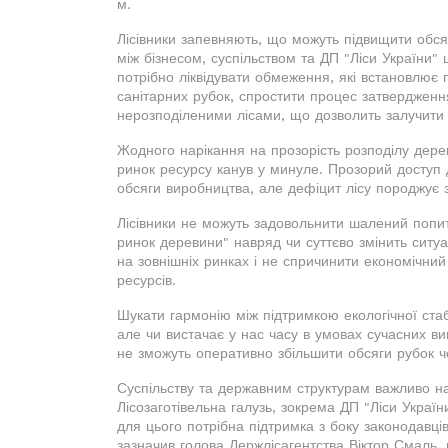
м.
Лісівники запевняють, що можуть підвищити обся
між бізнесом, суспільством та ДП "Ліси України
потрібно ліквідувати обмеження, які встановлю
санітарних рубок, спростити процес затвердженн
нерозподіленими лісами, що дозволить залучити д
Жодного нарікання на прозорість розподілу дере
ринок ресурсу канув у минуле. Прозорий досту
обсяги виробництва, але дефіцит лісу породжує зн
Лісівники не можуть задовольнити шалений попит 
ринок деревини" навряд чи суттєво змінить ситуа
на зовнішніх ринках і не спричинити економічни
ресурсів.
Шукати гармонію між підтримкою екологічної стаб
але чи вистачає у нас часу в умовах сучасних вик
не зможуть оперативно збільшити обсяги рубок че
Суспільству та державним структурам важливо на
Лісозаготівельна галузь, зокрема ДП "Ліси Україн
для цього потрібна підтримка з боку законодавців
зазначив голова Держлісагентства Віктор Смаль, в