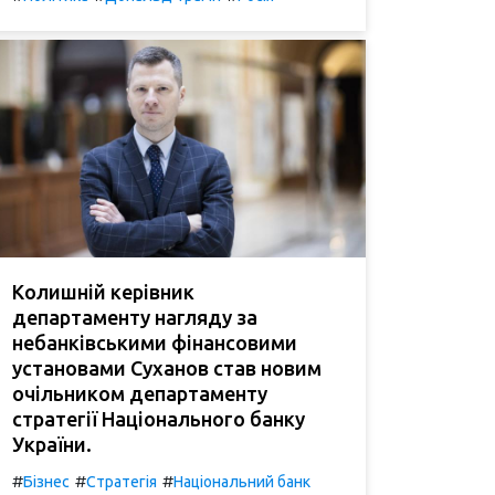
Колишній керівник
департаменту нагляду за
небанківськими фінансовими
установами Суханов став новим
очільником департаменту
стратегії Національного банку
України.
#
#
#
Бізнес
Стратегія
Національний банк