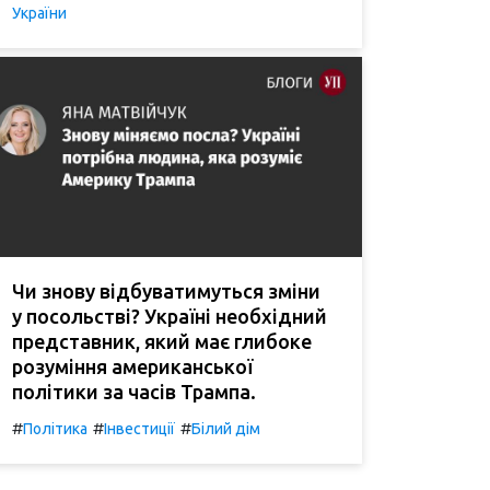
України
Чи знову відбуватимуться зміни
у посольстві? Україні необхідний
представник, який має глибоке
розуміння американської
політики за часів Трампа.
#
#
#
Політика
Інвестиції
Білий дім