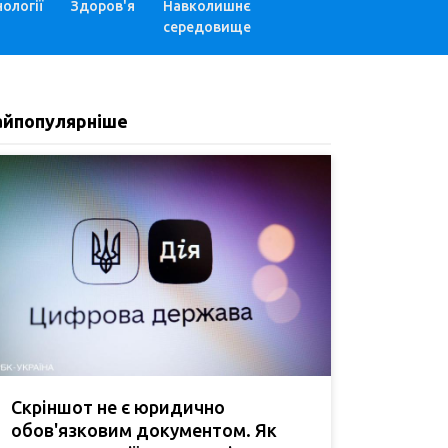
ології
Здоров'я
Навколишнє
середовище
айпопулярніше
Скріншот не є юридично
обов'язковим документом. Як