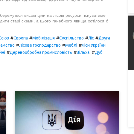
ережуться високі ціни на лісові ресурси, існуватиме
ити старі схеми, а цього ганебного явища хотілося б
#
#
#
#
#
Союз
Європа
Мобілізація
Суспільство
Ліс
Друга
#
#
#
иємство
Лісове господарство
Меблі
Ліси України
#
#
#
йні
Деревообробна промисловість
Вільха.
Дуб