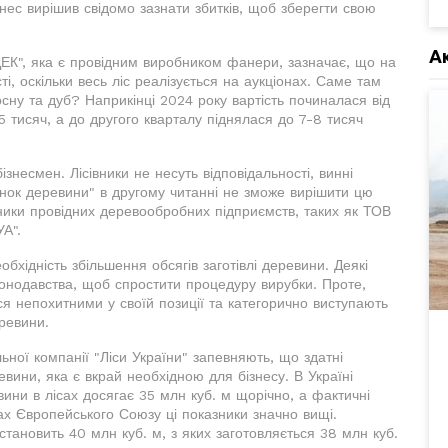
знес вирішив свідомо зазнати збитків, щоб зберегти свою
А
К", яка є провідним виробником фанери, зазначає, що на
і, оскільки весь ліс реалізується на аукціонах. Саме там
осну та дуб? Наприкінці 2024 року вартість починалася від
,5 тисяч, а до другого кварталу піднялася до 7-8 тисяч
ізнесмен. Лісівники не несуть відповідальності, винні
инок деревини" в другому читанні не зможе вирішити цю
ники провідних деревообробних підприємств, таких як ТОВ
А".
бхідність збільшення обсягів заготівлі деревини. Деякі
конодавства, щоб спростити процедуру вирубки. Проте,
ся непохитними у своїй позиції та категорично виступають
еревини.
ьної компанії "Ліси України" запевняють, що здатні
евини, яка є вкрай необхідною для бізнесу. В Україні
вини в лісах досягає 35 млн куб. м щорічно, а фактичні
ах Європейського Союзу ці показники значно вищі.
тановить 40 млн куб. м, з яких заготовляється 38 млн куб.