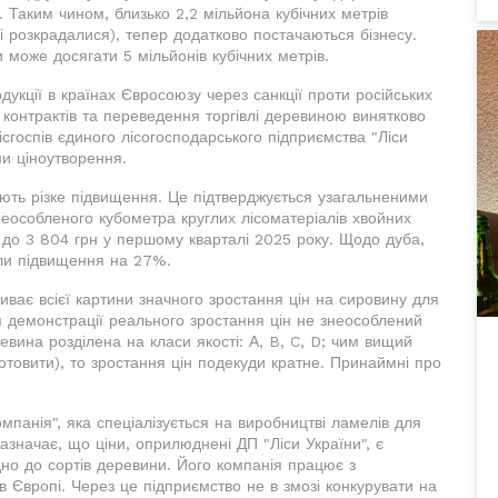
 Таким чином, близько 2,2 мільйона кубічних метрів
і розкрадалися), тепер додатково постачаються бізнесу.
 може досягати 5 мільйонів кубічних метрів.
дукції в країнах Євросоюзу через санкції проти російських
контрактів та переведення торгівлі деревиною винятково
ісгоспів єдиного лісогосподарського підприємства "Ліси
ми ціноутворення.
ують різке підвищення. Це підтверджується узагальненими
неособленого кубометра круглих лісоматеріалів хвойних
і до 3 804 грн у першому кварталі 2025 року. Щодо дуба,
али підвищення на 27%.
иває всієї картини значного зростання цін на сировину для
 демонстрації реального зростання цін не знеособлений
евина розділена на класи якості: А, B, C, D; чим вищий
отовити), то зростання цін подекуди кратне. Принаймні про
анія", яка спеціалізується на виробництві ламелів для
зазначає, що ціни, оприлюднені ДП "Ліси України", є
ідно до сортів деревини. Його компанія працює з
 Європі. Через це підприємство не в змозі конкурувати на