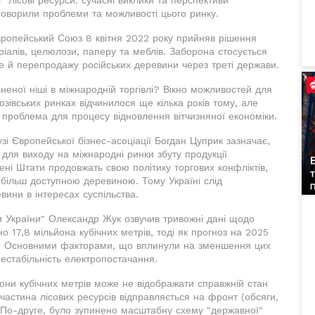
Лісові ресурси: сучасні виклики та перспективи"
бговорили проблеми та можливості цього ринку.
Європейський Союз 8 квітня 2022 року прийняв рішення
іалів, целюлози, паперу та меблів. Заборона стосується
ле й перепродажу російських деревини через треті держави.
неної ніші в міжнародній торгівлі? Вікно можливостей для
юзівських ринках відчинилося ще кілька років тому, але
 проблема для процесу відновлення вітчизняної економіки.
зі Європейської бізнес-асоціації Богдан Цуприк зазначає,
для виходу на міжнародні ринки збуту продукції
ні Штати продовжать свою політику торгових конфліктів,
більш доступною деревиною. Тому Україні слід
евини в інтересах суспільства.
и України" Олександр Жук озвучив тривожні дані щодо
ено 17,8 мільйона кубічних метрів, тоді як прогноз на 2025
рів. Основними факторами, що вплинули на зменшення цих
 нестабільність електропостачання.
йони кубічних метрів може не відображати справжній стан
частина лісових ресурсів відправляється на фронт (обсяги,
). По-друге, було зупинено масштабну схему "державної"