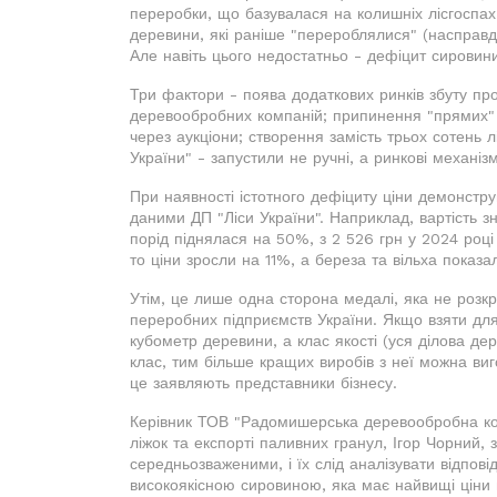
переробки, що базувалася на колишніх лісгоспах.
деревини, які раніше "перероблялися" (насправд
Але навіть цього недостатньо - дефіцит сировини
Три фактори - поява додаткових ринків збуту про
деревообробних компаній; припинення "прямих" 
через аукціони; створення замість трьох сотень л
України" - запустили не ручні, а ринкові механіз
При наявності істотного дефіциту ціни демонстр
даними ДП "Ліси України". Наприклад, вартість з
порід піднялася на 50%, з 2 526 грн у 2024 роц
то ціни зросли на 11%, а береза та вільха показ
Утім, це лише одна сторона медалі, яка не розкр
переробних підприємств України. Якщо взяти для
кубометр деревини, а клас якості (уся ділова дер
клас, тим більше кращих виробів з неї можна виг
це заявляють представники бізнесу.
Керівник ТОВ "Радомишерська деревообробна комп
ліжок та експорті паливних гранул, Ігор Чорний, 
середньозваженими, і їх слід аналізувати відпов
високоякісною сировиною, яка має найвищі ціни в