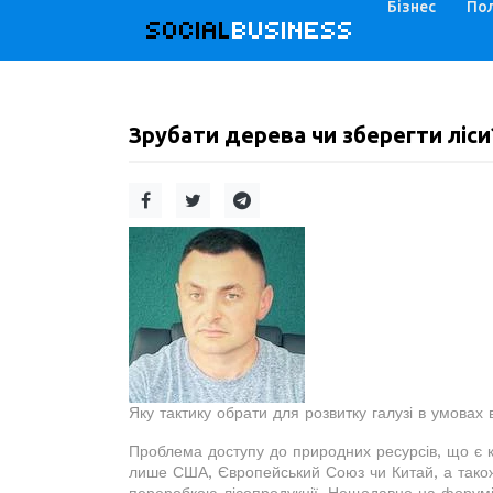
Бізнес
Пол
SOCIAL
BUSINESS
Зрубати дерева чи зберегти ліси
Яку тактику обрати для розвитку галузі в умовах 
Проблема доступу до природних ресурсів, що є 
лише США, Європейський Союз чи Китай, а також