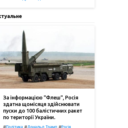
ктуальне
За інформацією "Флеш", Росія
здатна щомісяця здійснювати
пуски до 100 балістичних ракет
по території України.
#
#
#
Політика
Дональд Трамп
Росія