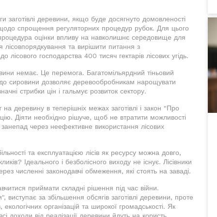
ги заготівлі деревини, якщо буде досягнуто домовленості
" щодо спрощення регуляторних процедур рубок. Для цього
є процедура оцінки впливу на навколишнє середовище для
я лісовпорядкування та вирішити питання з
о лісового господарства 400 тисяч гектарів лісових угідь.
вини немає. Це перемога. Багатомільярдний тіньовий
п до сировини дозволяє деревообробникам нарощувати
ачні стрибки цін і гальмує розвиток сектору.
на деревину в теперішніх межах заготівлі і закон "Про
цію. Діяти необхідно рішуче, щоб не втратити можливості
й занепад через неефективне використання лісових
ільності та експлуатацією лісів як ресурсу можна довго,
ликів? Ідеального і безболісного виходу не існує. Лісівники
рез численні законодавчі обмеження, які стоять на заваді.
вчитися приймати складні рішення під час війни.
и", виступає за збільшення обсягів заготівлі деревини, проте
, екологічних організацій та широкої громадськості. Як
сі доходи від реалізації деревини йдуть на користь