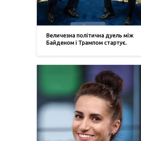
Величезна політична дуель між
Байденом і Трампом стартує.