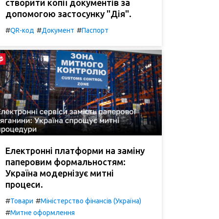
створити копії документів за
допомогою застосунку "Дія".
#
#
#
QR-код
Документ
Паспорт
Електронні платформи на заміну
паперовим формальностям:
Україна модернізує митні
процеси.
#
#
Товари
Міністерство фінансів (Україна)
#
Митне оформлення