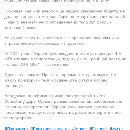
сонячних станцій збільшилася приблизно на 800 МВт.
"Зокрема, значний внесок у це надали скасування податку на
додану вартість та митних зборів на імпорт сонячних панелей
і іншого енергетичного обладнання влітку 2024 року", -
зазначив Прокіп.
На думку експерта, проблеми із запровадженням пільг для
вітрової енергетики обмежили її розвиток.
"У 2024 році в Україні було введено в експлуатацію до 44,6
МВт вітрових електростанцій, тоді як у 2023 році цей показник
складав 238 МВт," - зазначив він.
Однак, за словами Прокіпа, парламент готує стимули, які
мають прискорити темпи будівництва об'єктів вітрової
генерації.
Нагадаємо, аналітикиня ринку електроенергії ExPro
Consulting Дар'я Орлова раніше заявила, що заборгованість
на ринку електроенергії України залишається критичною
проблемою, яка суттєво впливає на розвиток енергетичного
сектору країни.
#
#
#
#
#
Парламент
Електрична енергія
Імпорт
Експерт
Мито