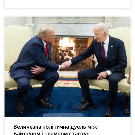
Величезна політична дуель між
Байденом і Трампом стартує.