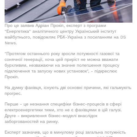
Про це заявив Адріан Прокіп, експерт з програми
"Енергетика" аналітичного центру Український інститут
майбутнього, повідомляє РБК-Україна з посиланням на DS
News.
"Протягом останнього року зросли потужності газової та
сонячної генерації, хоча цей приріст не можна вважати
бурхливим, незважаючи на значне полегшення процесу
підключення та запуску нових установок", - підкреслює
Прокіп.
На думку фахівця, існують дві основні причини, які гальмують
прогрес.
Перше - це незнання специфіки бізнес-процесів в сфері
електроенергетики тими, хто не є фахівцями в цій галузі.
Друге - викривлення бізнес-моделі внаслідок
заборгованостей на ринку.
Експерт зазначив, що в минулому році загальна потужність