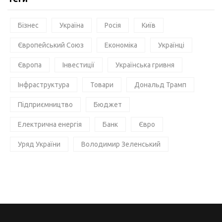
Бізнес
Україна
Росія
Київ
Європейський Союз
Економіка
Українці
Європа
Інвестиції
Українська гривня
Інфраструктура
Товари
Дональд Трамп
Підприємництво
Бюджет
Електрична енергія
Банк
Євро
Уряд України
Володимир Зеленський