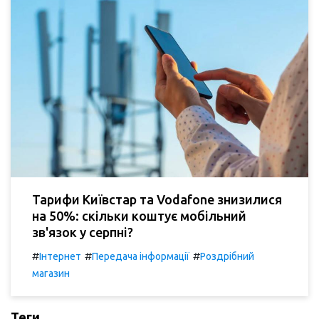
Тарифи Київстар та Vodafone знизилися
на 50%: скільки коштує мобільний
зв'язок у серпні?
#
#
#
Інтернет
Передача інформації
Роздрібний
магазин
Теги